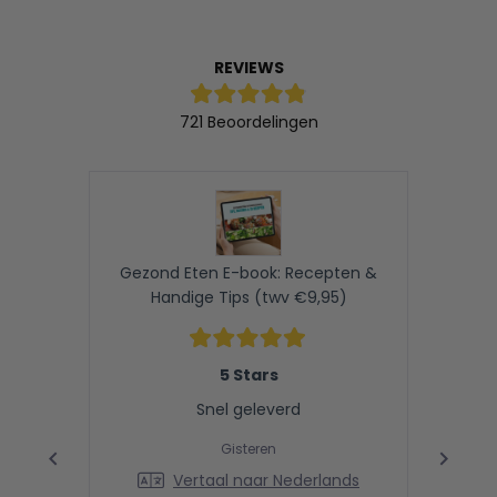
REVIEWS
Beoordeeld
721
Beoordelingen
met
4.9
721
van
geverifieerde
de
5
beoordelingen
sterren
met
gemiddeld
4.9
Gezond Eten E-book: Recepten &
Kruide
sterren
Handige Tips (twv €9,95)
van
de
Beoordeeld
5
met
5 Stars
5
door
van
Snel geleverd
Okendo-
de
5
beoordelingen
sterren
Gisteren
Vertaal naar Nederlands