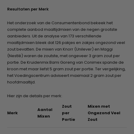
Resultaten per Merk
Het onderzoek van de Consumentenbond bekeek het
complete aanbod maaltijdmixen van de negen grootste
aanbieders. Uit de analyse van 173 verschillende
maaltijdmixen bleek dat 126 pakjes en zakjes ongezond veel
zout bevatten. De mixen van Knorr (Unilever) en Maggi
(Nestlé) waren de zoutste, met ongeveer 3 gram zout per
portie. De Kruidenmix Bami Goreng van Conimex spande de
kroon met maar liefst 5 gram zout per portie. Ter vergelijking,
het Voedingscentrum adviseert maximaal 2 gram zout per
hoofdmaaltijd.
Hier zijn de details per merk:
Zout
Mixen met
Aantal
Merk
per
Ongezond Veel
Mixen
Portie
Zout