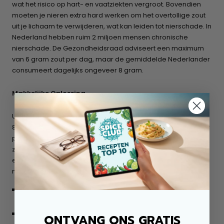
wat het risico op hart- en vaatziekten vergroot. Bovendien
moeten je nieren extra hard werken om het overtollige zout
uit je lichaam te verwijderen, wat kan leiden tot nierschade. In
Nederland hebben ruim 2 miljoen mensen chronische
nierschade. De Gezondheidsraad adviseert een maximum
van 6 gram zout per dag, maar de gemiddelde Nederlander
consumeert dagelijks ongeveer 8 gram.
Makkelijke Oplossing
Uit een consumentenpanel van 4857 deelnemers bleek dat
84% vindt dat een maaltijdmix niet meer dan 2 gram zout per
portie mag bevatten. De meeste panelleden gaven aan dat
ze een maaltijdmix zonder zout, of met een apart zakje zout
erbij, als de ideale oplossing zien. Helaas voldoen
momenteel slechts zes maaltijdmixen aan deze criteria:
Santa Maria Seasoning Mix for Taco No Salt or Sugar
Added.
Santa Maria Seasoning Mix for Fajita No Salt or Sugar
ONTVANG ONS GRATIS