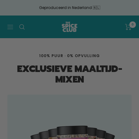
Doorgaan
Geproduceerd in Nederland 🇳🇱
naar
artikel
The
0
Navigatie
Spice
Club
100% PUUR · 0% OPVULLING
EXCLUSIEVE MAALTIJD-
MIXEN