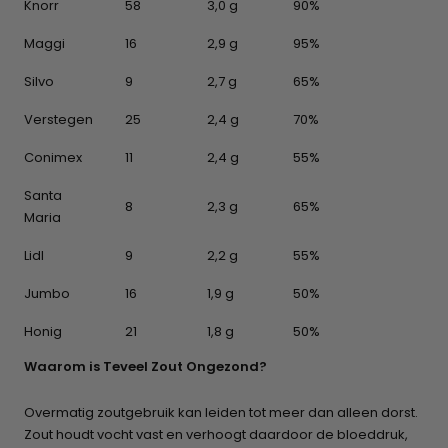
Knorr
58
3,0 g
90%
Maggi
16
2,9 g
95%
Silvo
9
2,7 g
65%
Verstegen
25
2,4 g
70%
Conimex
11
2,4 g
55%
Santa
8
2,3 g
65%
Maria
Lidl
9
2,2 g
55%
Jumbo
16
1,9 g
50%
Honig
21
1,8 g
50%
Waarom is Teveel Zout Ongezond?
Overmatig zoutgebruik kan leiden tot meer dan alleen dorst.
Zout houdt vocht vast en verhoogt daardoor de bloeddruk,