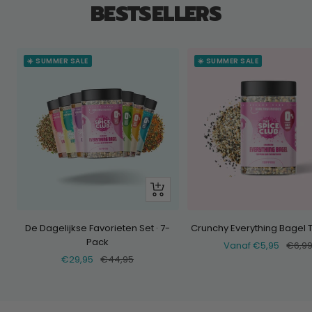
BESTSELLERS
☀️ SUMMER SALE
☀️ SUMMER SALE
+
Voeg
toe
De Dagelijkse Favorieten Set · 7-
Crunchy Everything Bagel 
Pack
Verkoopprijs
Norm
Vanaf €5,95
€6,9
Verkoopprijs
Normale
€29,95
€44,95
prijs
prijs