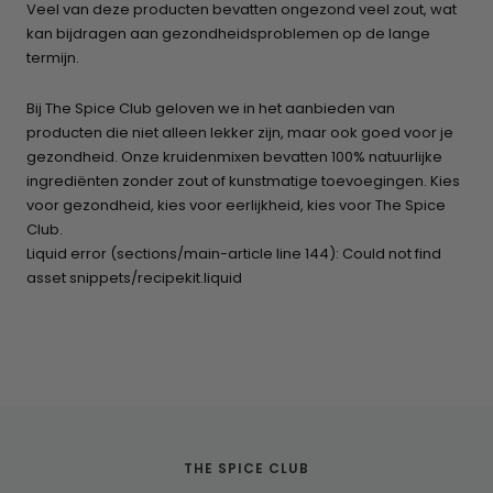
Veel van deze producten bevatten ongezond veel zout, wat
kan bijdragen aan gezondheidsproblemen op de lange
termijn.
Bij The Spice Club geloven we in het aanbieden van
producten die niet alleen lekker zijn, maar ook goed voor je
gezondheid. Onze kruidenmixen bevatten 100% natuurlijke
ingrediënten zonder zout of kunstmatige toevoegingen. Kies
voor gezondheid, kies voor eerlijkheid, kies voor The Spice
Club.
Liquid error (sections/main-article line 144): Could not find
asset snippets/recipekit.liquid
THE SPICE CLUB