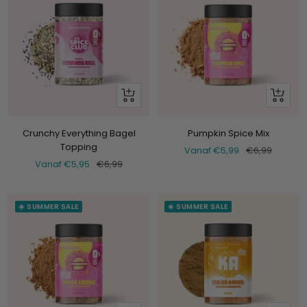
Bekijk
Bekijk
Crunchy Everything Bagel
Pumpkin Spice Mix
Topping
Verkoopprijs
Normale
Vanaf €5,99
€6,99
Verkoopprijs
Normale
Vanaf €5,95
€6,99
prijs
prijs
☀️ SUMMER SALE
☀️ SUMMER SALE