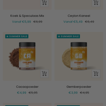
Bekijk
Bekijk
Koek & Speculaas Mix
Ceylon Kaneel
Verkoopprijs
Normale
Verkoopprijs
Normale
Vanaf €5,99
€6,99
Vanaf €5,49
€6,49
prijs
prijs
☀️ SUMMER SALE
☀️ SUMMER SALE
+
+
Voeg
Voeg
toe
toe
Cacaopoeder
Gemberpoeder
Verkoopprijs
Normale
Verkoopprijs
Normale
€4,99
€5,95
€3,99
€4,95
prijs
prijs