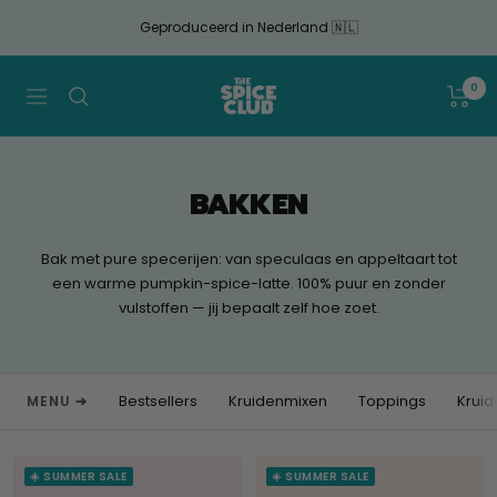
Doorgaan
Geproduceerd in Nederland 🇳🇱
naar
artikel
The
0
Navigatie
Spice
Club
BAKKEN
Bak met pure specerijen: van speculaas en appeltaart tot
een warme pumpkin-spice-latte. 100% puur en zonder
vulstoffen — jij bepaalt zelf hoe zoet.
Bestsellers
Kruidenmixen
Toppings
Kruid
MENU ➔
☀️ SUMMER SALE
☀️ SUMMER SALE