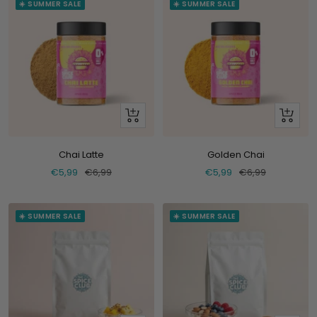
☀️ SUMMER SALE
☀️ SUMMER SALE
+
+
Voeg
Voeg
toe
toe
Chai Latte
Golden Chai
Verkoopprijs
Normale
Verkoopprijs
Normale
€5,99
€6,99
€5,99
€6,99
prijs
prijs
☀️ SUMMER SALE
☀️ SUMMER SALE