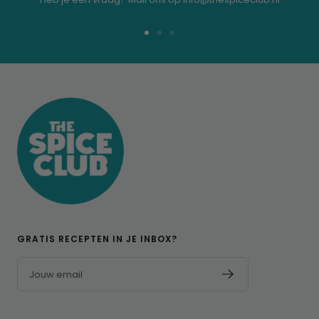
Ga
Ga
Ga
naar
naar
naar
dia
dia
dia
1
2
3
GRATIS RECEPTEN IN JE INBOX?
Jouw email