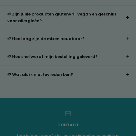
🌱 Zijn jullie producten glutenvrij, vegan en geschikt
voor allergieën?
🌱 Hoe lang zijn de mixen houdbaar?
🌱 Hoe snel wordt mijn bestelling geleverd?
🌱 Wat als ik niet tevreden ben?
CONTACT
Heb je een vraag? Mail ons op info@thespiceclub.nl