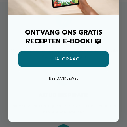
ONTVANG ONS GRATIS
100% GEZOND
RECEPTEN E-BOOK! 📖
100% pure kruiden en specerijen, 0% toegevoegd zout, suiker
of andere toevoegingen.
→ JA, GRAAG
NEE DANKJEWEL
ALTIJD INSPIRATIE
Ontdek hoe makkelijk gevarieerd koken is met honderden
inspirerende recepten.