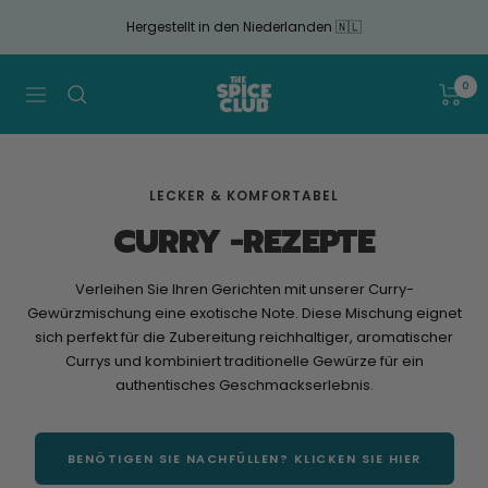
Gehen
Hergestellt in den Niederlanden 🇳🇱
Sie
zum
Artikel
The
0
Navigation
Spice
Club
LECKER & KOMFORTABEL
CURRY -REZEPTE
Verleihen Sie Ihren Gerichten mit unserer Curry-
Gewürzmischung eine exotische Note. Diese Mischung eignet
sich perfekt für die Zubereitung reichhaltiger, aromatischer
Currys und kombiniert traditionelle Gewürze für ein
authentisches Geschmackserlebnis.
BENÖTIGEN SIE NACHFÜLLEN? KLICKEN SIE HIER