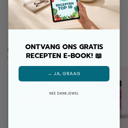
BELIEBTE PRODUKTE
EMPFOHLEN
ONTVANG ONS GRATIS
MISCHEN & NACHFÜLLUNGEN
GEWÜRZE & GEWÜRZE
RECEPTEN E-BOOK! 📖
☀️ RABATT €15,00
☀️ RABATT €1,04
→ JA, GRAAG
NEE DANKJEWEL
+