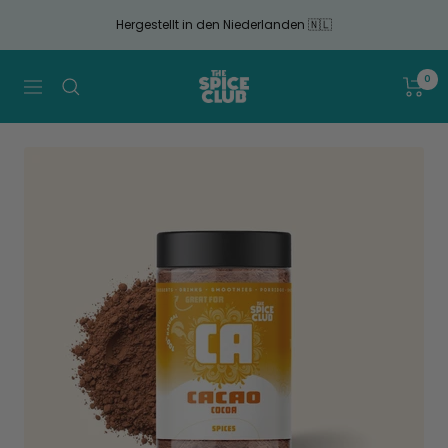
Gehen
Hergestellt in den Niederlanden 🇳🇱
Sie
zum
Artikel
The
0
Navigation
Spice
Club