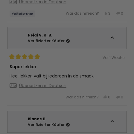
Übersetzen in Deutsch
Ja,
Nein,
War das hilfreich?
3
0
diese
Personen
diese
Perso
Rezension
stimmten
Rezens
stimm
von
mit
von
mit
Tien
Ja
Tien
Nein
war
war
hilfreich.
nicht
Heidi V. d. B.
hilfreic
Verifizierter Käufer
Vor 1 Woche
Mit
5
Super lekker.
von
5
Heel lekker, valt bij iedereen in de smaak.
Sternen
bewertet
Übersetzen in Deutsch
Ja,
Nein,
War das hilfreich?
0
0
diese
Personen
diese
Perso
Rezension
stimmten
Rezens
stimm
von
mit
von
mit
Heidi
Ja
Heidi
Nein
V.
V.
d.
d.
Rianne B.
B.
B.
Verifizierter Käufer
war
war
hilfreich.
nicht
hilfreic