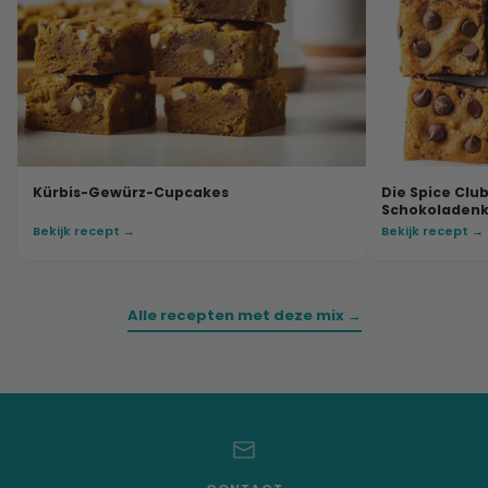
Kürbis-Gewürz-Cupcakes
Die Spice Club
Schokoladen
Bekijk recept →
Bekijk recept →
Alle recepten met deze mix →