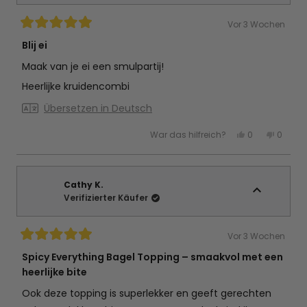
Vor 3 Wochen
Mit
5
Blij ei
von
5
Maak van je ei een smulpartij!
Sternen
bewertet
Heerlijke kruidencombi
Übersetzen in Deutsch
Ja,
Nein,
War das hilfreich?
0
0
diese
Personen
diese
Perso
Rezension
stimmten
Rezens
stimm
von
mit
von
mit
Hanne
Ja
Hanne
Nein
D.
D.
war
war
Cathy K.
hilfreich.
nicht
Verifizierter Käufer
hilfreic
Vor 3 Wochen
Mit
5
Spicy Everything Bagel Topping – smaakvol met een
von
heerlijke bite
5
Sternen
bewertet
Ook deze topping is superlekker en geeft gerechten