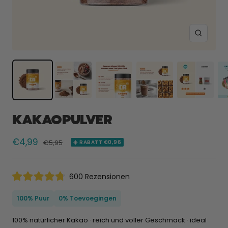
Zoom
KAKAOPULVER
Verkaufspreis
€4,99
Normaler
€5,95
☀️ RABATT €0,96
Preis
Klicken
600
Rezensionen
Mit
Sie,
4.8
um
von
100% Puur
0% Toevoegingen
5
zu
Sternen
den
bewertet
100% natürlicher Kakao · reich und voller Geschmack · ideal