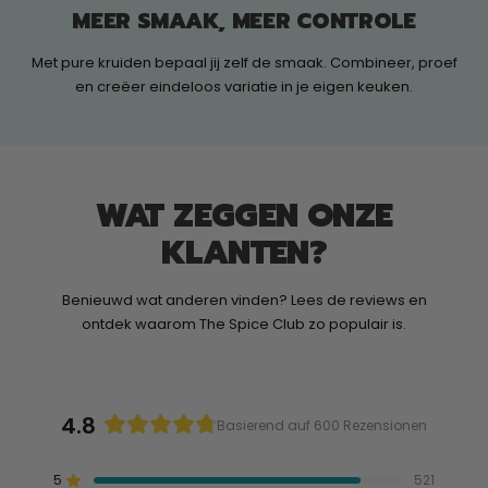
MEER SMAAK, MEER CONTROLE
Met pure kruiden bepaal jij zelf de smaak. Combineer, proef
en creëer eindeloos variatie in je eigen keuken.
WAT ZEGGEN ONZE
KLANTEN?
Benieuwd wat anderen vinden? Lees de reviews en
ontdek waarom The Spice Club zo populair is.
4.8
Basierend auf 600 Rezensionen
Mit
4.8
5
521
Mit von 5 Sternen bewertet