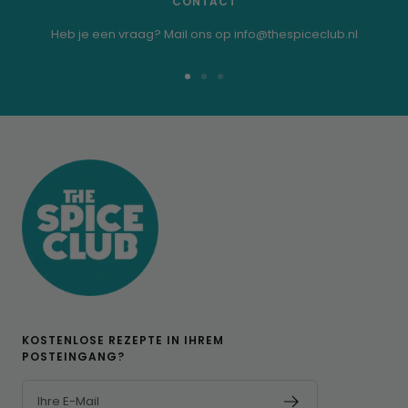
CONTACT
Heb je een vraag? Mail ons op info@thespiceclub.nl
Zur
Zur
Zur
Folie
Folie
Folie
1
2
3
KOSTENLOSE REZEPTE IN IHREM
POSTEINGANG?
Ihre E-Mail