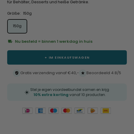
Rezensionen
für Behälter, Desserts und heiße Getränke.
zu
Größe:
150g
scrollen
150g
Nu besteld = binnen 1 werkdag in huis
+ IM EINKAUFSWAGEN
Gratis verzending vanaf €40,-
Beoordeeld 4.8/5
Stel je eigen voordeelbundel samen en krijg
☀️
10% extra korting
vanaf 10 producten.