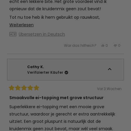
echt een lekkere bite. Het grote voordeel vind ik
opnieuw dat de kruidenmix geen zout bevat!
Tot nu toe heb ik hem gebruikt op rauwkost,
wokgroenten en gebakken tomaten, maar zoals de
Mehr
Weiterlesen
naam al doet vermoeden past hij bij nog veel meer
über
Übersetzen in Deutsch
gerechten. Ik ben fan en ga deze zeker opnieuw
diese
Ja,
Nein,
War das hilfreich?
0
0
kopen!
Rezension
diese
Personen
diese
Perso
Rezension
stimmten
Rezens
stimm
lesen
von
mit
von
mit
Cathy
Ja
Cathy
Nein
K.
K.
war
war
Cathy K.
hilfreich.
nicht
Verifizierter Käufer
hilfreic
Vor 3 Wochen
Mit
5
Smaakvolle ei-topping met grove structuur
von
5
Superlekkere ei-topping met een mooie grove
Sternen
bewertet
structuur, waardoor je gerecht er extra aantrekkelijk
uitziet. Een groot pluspunt is natuurlijk dat de
kruidenmix geen zout bevat, maar wél veel smaak.