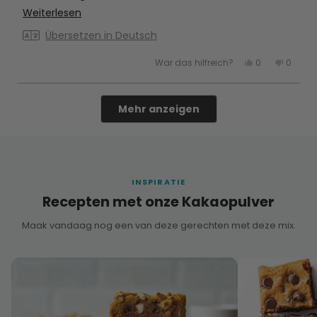
Deze is absoluut voor herhaling vatbaar!
Mehr
Weiterlesen
über
Übersetzen in Deutsch
diese
Ja,
Nein,
War das hilfreich?
0
0
Rezension
diese
Personen
diese
Perso
Rezension
stimmten
Rezens
stimm
lesen
von
mit
von
mit
Cathy
Ja
Cathy
Nein
Wird geladen...
K.
K.
Mehr anzeigen
war
war
hilfreich.
nicht
hilfreic
INSPIRATIE
Recepten met onze Kakaopulver
Maak vandaag nog een van deze gerechten met deze mix.