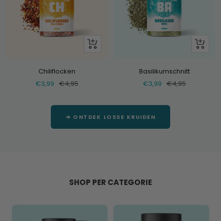
+
+
Hinzufügen
Hinzufü
Chiliflocken
Basilikumschnitt
Verkaufspreis
Normaler
Verkaufspreis
Normaler
€3,99
€4,95
€3,99
€4,95
Preis
Preis
➔ ONTDEK LOSSE KRUIDEN
SHOP PER CATEGORIE