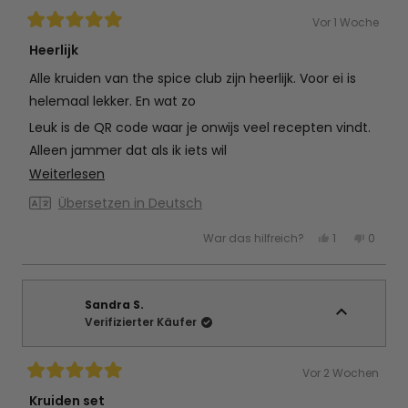
Vor 1 Woche
Mit
5
Heerlijk
von
5
Alle kruiden van the spice club zijn heerlijk. Voor ei is
Sternen
bewertet
helemaal lekker. En wat zo
Leuk is de QR code waar je onwijs veel recepten vindt.
Alleen jammer dat als ik iets wil
Mehr
Weiterlesen
Maken nou net de kruiden niet heb. Dus komt weer
über
een bestelling aan
Übersetzen in Deutsch
diese
Ja,
Nein,
War das hilfreich?
1
0
Rezension
diese
Person
diese
Perso
Rezension
stimmte
Rezens
stimm
lesen
von
mit
von
mit
Rianne
Ja
Rianne
Nein
B.
B.
war
war
Sandra S.
hilfreich.
nicht
Verifizierter Käufer
hilfreic
Vor 2 Wochen
Mit
5
Kruiden set