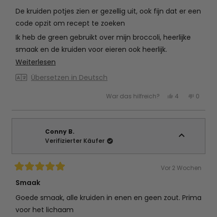
von
5
De kruiden potjes zien er gezellig uit, ook fijn dat er een
Sternen
bewertet
code opzit om recept te zoeken
Ik heb de green gebruikt over mijn broccoli, heerlijke
smaak en de kruiden voor eieren ook heerlijk.
Mehr
Weiterlesen
De rest nog niet gebruikt.
über
Übersetzen in Deutsch
diese
Ja,
Nein,
War das hilfreich?
4
0
Rezension
diese
Personen
diese
Perso
Rezension
stimmten
Rezens
stimm
lesen
von
mit
von
mit
Sandra
Ja
Sandr
Nein
S.
S.
war
war
Conny B.
hilfreich.
nicht
Verifizierter Käufer
hilfreic
Vor 2 Wochen
Mit
5
Smaak
von
5
Goede smaak, alle kruiden in enen en geen zout. Prima
Sternen
bewertet
voor het lichaam