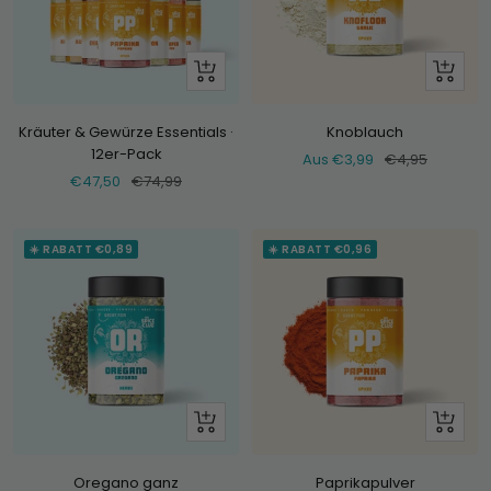
+
Schau
Hinzufügen
dir
an
Kräuter & Gewürze Essentials ·
Knoblauch
12er-Pack
Verkaufspreis
Normaler
Aus €3,99
€4,95
Verkaufspreis
Normaler
€47,50
€74,99
Preis
Preis
☀️ RABATT €0,89
☀️ RABATT €0,96
+
Schau
Hinzufügen
dir
an
Oregano ganz
Paprikapulver