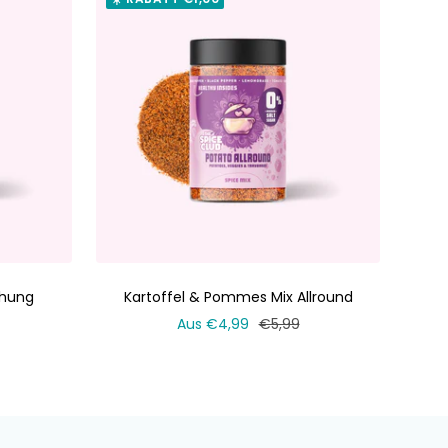
chung
Kartoffel & Pommes Mix Allround
er
Verkaufspreis
Normaler
Aus €4,99
€5,99
Preis