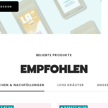
DECKEN
BELIEBTE PRODUKTE
EMPFOHLEN
CHEN & NACHFÜLLUNGEN
LOSE KRÄUTER
ANGE
TT €1,04
☀️ RABATT €1,00