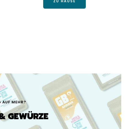
ZU HAUSE
G AUF MEHR?
& GEWÜRZE