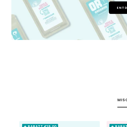
ENT
MIS
☀️ RABATT €15,00
☀️ RABA