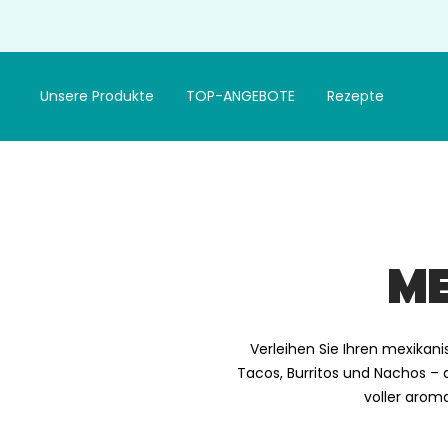
Gehen
Sie
zum
Artikel
Unsere Produkte
TOP-ANGEBOTE
Rezepte
ME
Verleihen Sie Ihren mexikan
Tacos, Burritos und Nachos –
voller arom