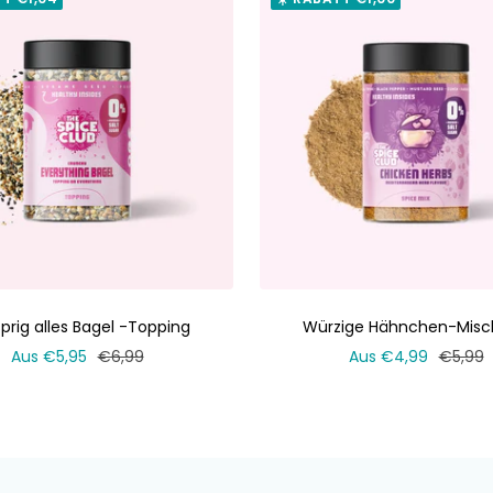
prig alles Bagel -Topping
Würzige Hähnchen-Mis
Verkaufspreis
Normaler
Verkaufspreis
Normal
Aus €5,95
€6,99
Aus €4,99
€5,99
Preis
Preis