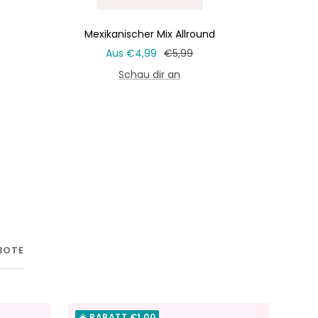
Mexikanischer Mix Allround
Verkaufspreis
Normaler
Aus €4,99
€5,99
Preis
Schau dir an
BOTE
☀️ RABATT €1,00
☀️ R