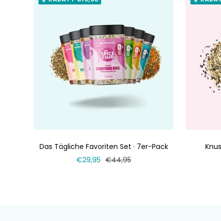
Das Tägliche Favoriten Set · 7er-Pack
Knus
Verkaufspreis
Normaler
€29,95
€44,95
Preis