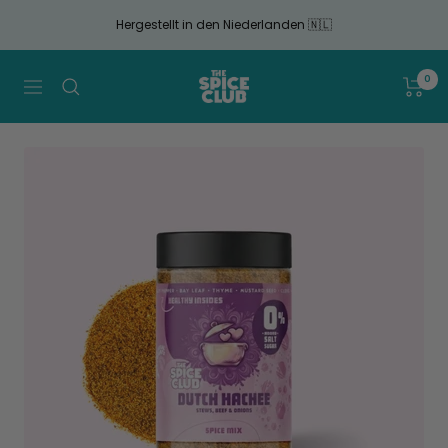
Gehen
Hergestellt in den Niederlanden 🇳🇱
Sie
zum
Artikel
The
0
Navigation
Spice
Club