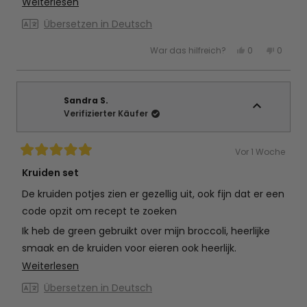
Mehr
Weiterlesen
Maken nou net de kruiden niet heb. Dus komt weer
über
een bestelling aan
Übersetzen in Deutsch
diese
Ja,
Nein,
War das hilfreich?
0
0
Rezension
diese
Personen
diese
Perso
Rezension
stimmten
Rezens
stimm
lesen
von
mit
von
mit
Rianne
Ja
Rianne
Nein
B.
B.
war
war
Sandra S.
hilfreich.
nicht
Verifizierter Käufer
hilfreic
Vor 1 Woche
Mit
5
Kruiden set
von
5
De kruiden potjes zien er gezellig uit, ook fijn dat er een
Sternen
bewertet
code opzit om recept te zoeken
Ik heb de green gebruikt over mijn broccoli, heerlijke
smaak en de kruiden voor eieren ook heerlijk.
Mehr
Weiterlesen
De rest nog niet gebruikt.
über
Übersetzen in Deutsch
diese