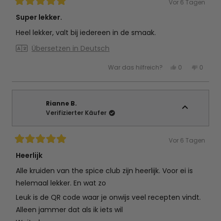
Vor 6 Tagen
Mit
5
Super lekker.
von
5
Heel lekker, valt bij iedereen in de smaak.
Sternen
bewertet
Übersetzen in Deutsch
Ja,
Nein,
War das hilfreich?
0
0
diese
Personen
diese
Perso
Rezension
stimmten
Rezens
stimm
von
mit
von
mit
Heidi
Ja
Heidi
Nein
V.
V.
d.
d.
Rianne B.
B.
B.
Verifizierter Käufer
war
war
hilfreich.
nicht
hilfreic
Vor 6 Tagen
Mit
5
Heerlijk
von
5
Alle kruiden van the spice club zijn heerlijk. Voor ei is
Sternen
bewertet
helemaal lekker. En wat zo
Leuk is de QR code waar je onwijs veel recepten vindt.
Alleen jammer dat als ik iets wil