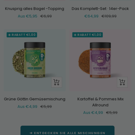
an
Knusprig alles Bagel -Topping
Das Komplett-Set · 14er-Pack
Verkaufspreis
Normaler
Verkaufspreis
Normaler
Aus €5,95
€6,99
€64,99
€109,99
Preis
Preis
☀️ RABATT €1,00
☀️ RABATT €1,00
Schau
Schau
dir
dir
an
an
Grüne Göttin Gemüsemischung
Kartoffel & Pommes Mix
Allround
Verkaufspreis
Normaler
Aus €4,99
€5,99
Verkaufspreis
Normaler
Aus €4,99
€5,99
Preis
Preis
➔ ENTDECKEN SIE ALLE MISCHUNGEN