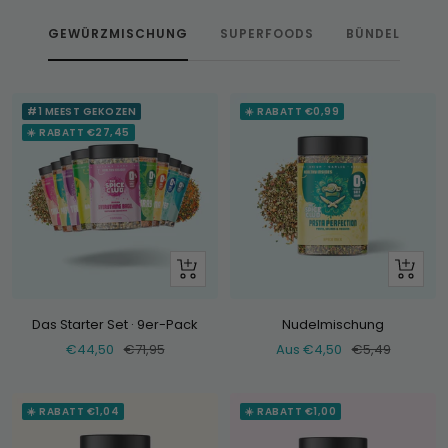
GEWÜRZMISCHUNG
SUPERFOODS
BÜNDEL
#1 MEEST GEKOZEN
☀️ RABATT €0,99
☀️ RABATT €27,45
+
Schau
Hinzufügen
dir
an
Das Starter Set · 9er-Pack
Nudelmischung
Verkaufspreis
Normaler
Verkaufspreis
Normaler
€44,50
€71,95
Aus €4,50
€5,49
Preis
Preis
☀️ RABATT €1,04
☀️ RABATT €1,00