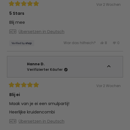
Vor 2 Wochen
Mit
5
5 Stars
von
5
Blij mee
Sternen
bewertet
Übersetzen in Deutsch
Ja,
Nein,
War das hilfreich?
8
0
diese
Personen
diese
Perso
Rezension
stimmten
Rezens
stimm
von
mit
von
mit
Mariska
Ja
Marisk
Nein
war
war
hilfreich.
nicht
Hanne D.
hilfreic
Verifizierter Käufer
Vor 2 Wochen
Mit
5
Blij ei
von
5
Maak van je ei een smulpartij!
Sternen
bewertet
Heerlijke kruidencombi
Übersetzen in Deutsch