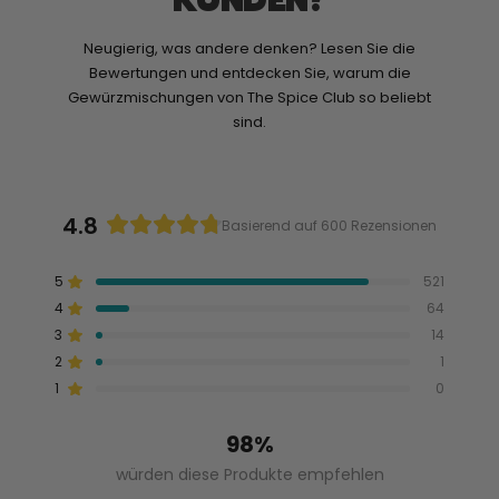
Neugierig, was andere denken? Lesen Sie die
Bewertungen und entdecken Sie, warum die
Gewürzmischungen von The Spice Club so beliebt
sind.
4.8
Basierend auf 600 Rezensionen
Mit
4.8
5
521
von
Mit von 5 Sternen bewertet
4
5
64
Mit von 5 Sternen bewertet
Sternen
3
14
Mit von 5 Sternen bewertet
5-
4-
3-
2-
1-
bewertet
Sterne-
Sterne-
Sterne-
Sterne-
Sterne-
2
1
Mit von 5 Sternen bewertet
Bewertungen
Bewertungen
Bewertungen
Bewertungen
Bewertungen
insgesamt:
insgesamt:
insgesamt:
insgesamt:
insgesamt:
1
0
Mit von 5 Sternen bewertet
521
64
14
1
0
98%
würden diese Produkte empfehlen