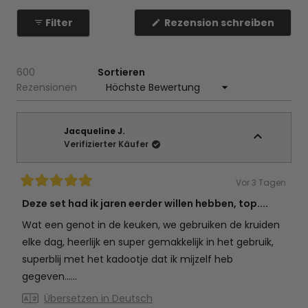
Filter
Rezension schreiben
(Wird
in
einem
neuen
Fenster
600
Sortieren
geöffnet)
Wird geladen...
Rezensionen
Jacqueline J.
Verifizierter Käufer
Vor 3 Tagen
Mit
5
Deze set had ik jaren eerder willen hebben, top....
von
5
Wat een genot in de keuken, we gebruiken de kruiden
Sternen
bewertet
elke dag, heerlijk en super gemakkelijk in het gebruik,
superblij met het kadootje dat ik mijzelf heb
gegeven......
Übersetzen in Deutsch