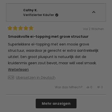
von
mit
von
mit
Cathy
Ja
Cathy
Nein
K.
K.
war
war
Cathy K.
hilfreich.
nicht
Verifizierter Käufer
hilfreic
Vor 2 Wochen
Mit
5
Smaakvolle ei-topping met grove structuur
von
5
Superlekkere ei-topping met een mooie grove
Sternen
bewertet
structuur, waardoor je gerecht er extra aantrekkelijk
uitziet. Een groot pluspunt is natuurlijk dat de
kruidenmix geen zout bevat, maar wél veel smaak.
Deze is absoluut voor herhaling vatbaar!
Mehr
Weiterlesen
über
Übersetzen in Deutsch
diese
Ja,
Nein,
War das hilfreich?
0
0
Rezension
diese
Personen
diese
Perso
Rezension
stimmten
Rezens
stimm
lesen
von
mit
von
mit
Cathy
Ja
Cathy
Nein
Wird geladen...
K.
K.
Mehr anzeigen
war
war
hilfreich.
nicht
hilfreic