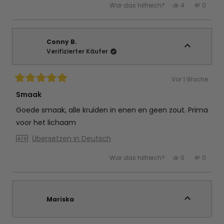
Ja,
Nein,
War das hilfreich?
4
0
Rezension
diese
Personen
diese
Perso
Rezension
stimmten
Rezens
stimm
lesen
von
mit
von
mit
Sandra
Ja
Sandr
Nein
S.
S.
war
war
Conny B.
hilfreich.
nicht
Verifizierter Käufer
hilfreic
Vor 1 Woche
Mit
5
Smaak
von
5
Goede smaak, alle kruiden in enen en geen zout. Prima
Sternen
bewertet
voor het lichaam
Übersetzen in Deutsch
Ja,
Nein,
War das hilfreich?
0
0
diese
Personen
diese
Perso
Rezension
stimmten
Rezens
stimm
von
mit
von
mit
Conny
Ja
Conny
Nein
B.
B.
war
war
Mariska
hilfreich.
nicht
hilfreic