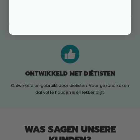
100% NATUURLIJK
Onze kruidenmixen zijn 100% natuurlijk. Zonder zout, suiker of
onnodige toevoegingen. Gezond koken, zonder concessies
aan smaak.
ONTWIKKELD MET DIËTISTEN
Ontwikkeld en gebruikt door diëtisten. Voor gezond koken
dat vol te houden is én lekker blijft.
WAS SAGEN UNSERE
KUNDEN?