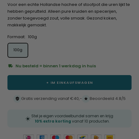
Sternen
den
bewertet
Voor een echte Hollandse hachee of stoofpot die uren lijkt te
Rezensionen
hebben geprutteld. Alleen pure kruiden en specerijen,
zu
zonder toegevoegd zout, volle smaak. Gezond koken,
scrollen
makkelijk gemaakt.
Formaat:
100g
100g
Nu besteld = binnen 1 werkdag in huis
+ IM EINKAUFSWAGEN
Gratis verzending vanaf €40,-
Beoordeeld 4.8/5
Stel je eigen voordeelbundel samen en krijg
☀️
10% extra korting
vanaf 10 producten.