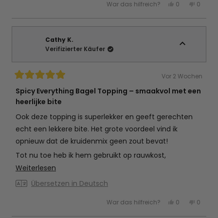
Ja,
Nein,
War das hilfreich?
0
0
diese
Personen
diese
Perso
Rezension
stimmten
Rezens
stimm
von
mit
von
mit
Hanne
Ja
Hanne
Nein
D.
D.
war
war
Cathy K.
hilfreich.
nicht
Verifizierter Käufer
hilfreic
Vor 2 Wochen
Mit
5
Spicy Everything Bagel Topping – smaakvol met een
von
heerlijke bite
5
Sternen
bewertet
Ook deze topping is superlekker en geeft gerechten
echt een lekkere bite. Het grote voordeel vind ik
opnieuw dat de kruidenmix geen zout bevat!
Tot nu toe heb ik hem gebruikt op rauwkost,
wokgroenten en gebakken tomaten, maar zoals de
Mehr
Weiterlesen
naam al doet vermoeden past hij bij nog veel meer
über
Übersetzen in Deutsch
gerechten. Ik ben fan en ga deze zeker opnieuw
diese
Ja,
Nein,
War das hilfreich?
0
0
kopen!
Rezension
diese
Personen
diese
Perso
Rezension
stimmten
Rezens
stimm
lesen