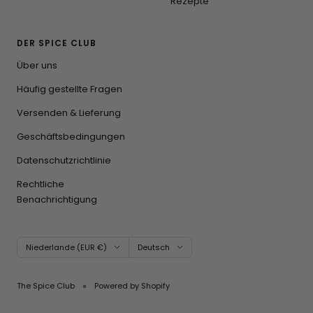
Rezepte
DER SPICE CLUB
Über uns
Häufig gestellte Fragen
Versenden & Lieferung
Geschäftsbedingungen
Datenschutzrichtlinie
Rechtliche
Benachrichtigung
Land/Region
Sprache
Niederlande (EUR €)
Deutsch
The Spice Club
Powered by Shopify