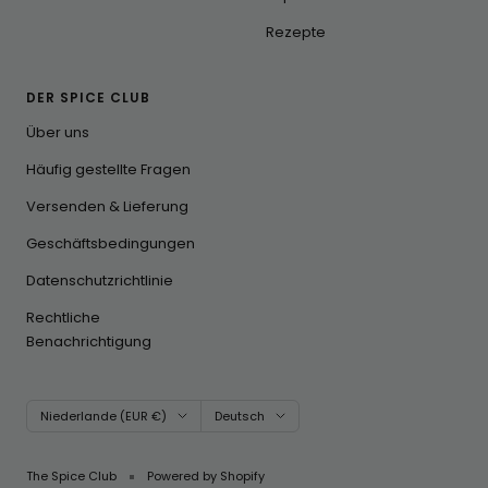
Rezepte
DER SPICE CLUB
Über uns
Häufig gestellte Fragen
Versenden & Lieferung
Geschäftsbedingungen
Datenschutzrichtlinie
Rechtliche
Benachrichtigung
Land/Region
Sprache
Niederlande (EUR €)
Deutsch
The Spice Club
Powered by Shopify