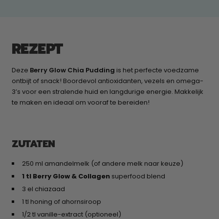
REZEPT
Deze
Berry Glow Chia Pudding
is het perfecte voedzame
ontbijt of snack! Boordevol antioxidanten, vezels en omega-
3’s voor een stralende huid en langdurige energie. Makkelijk
te maken en ideaal om vooraf te bereiden!
ZUTATEN
250 ml amandelmelk (of andere melk naar keuze)
1 tl Berry Glow & Collagen
superfood blend
3 el chiazaad
1 tl honing of ahornsiroop
1/2 tl vanille-extract (optioneel)