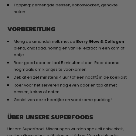
Topping: gemengde bessen, kokosvlokken, gehakte
noten
VORBEREITUNG
Meng de amandelmelk met de
Berry Glow & Collagen
blend, chiazaad, honing en vanille-extract in een kom of
potje.
Roer goed door en laat 5 minuten staan. Roer daarna
nogmaals om klontjes te voorkomen.
Dek af en zet minstens 4 uur (of een nacht) in de koelkast.
Roer voor het serveren nog even door en top af met
bessen, kokos of noten.
Geniet van deze heerlijke en voedzame pudding!
ÜBER UNSERE SUPERFOODS
Unsere Superfood-Mischungen wurden speziell entwickelt,
um Ihre Gesundheit mühelos zu stärken. Von strahlender