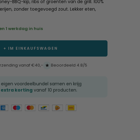
ney-BBQ-kip, ribs of groenten van de grill. 100%
Rezensionen
erijen, zonder toegevoegd zout. Lekker eten,
zu
scrollen
en 1 werkdag in huis
+ IM EINKAUFSWAGEN
erzending vanaf €40,-
Beoordeeld 4.8/5
e eigen voordeelbundel samen en krijg
 extra korting
vanaf 10 producten.