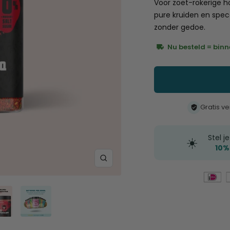
Voor zoet-rokerige ho
pure kruiden en spec
zonder gedoe.
Nu besteld = binn
Gratis v
Stel j
☀️
10%
Zoom