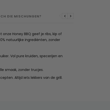
 ICH DIE MISCHUNGEN?
GEZONDHEIDSVOORDEL
Zuletzt
Nächste
 onze Honey BBQ geef je ribs, kip of
0% natuurlijke ingrediënten, zonder
ker. Vol pure kruiden, specerijen en
lle smaak, zonder trucjes.
pten. Altijd iets lekkers van de grill.