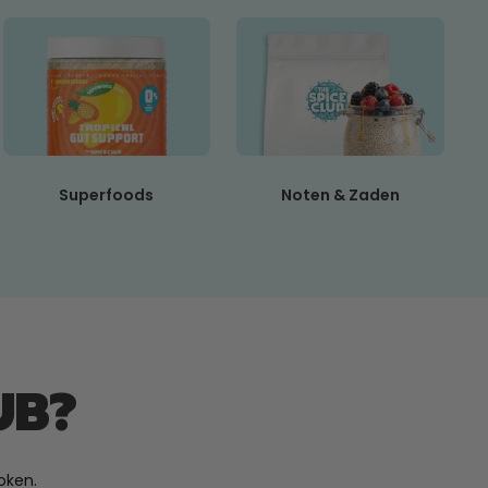
Superfoods
Noten & Zaden
UB?
oken.