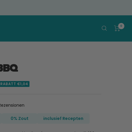
0
BBQ
️ RABATT €1,04
Klicken
ezensionen
Sie,
um
0% Zout
inclusief Recepten
zu
den