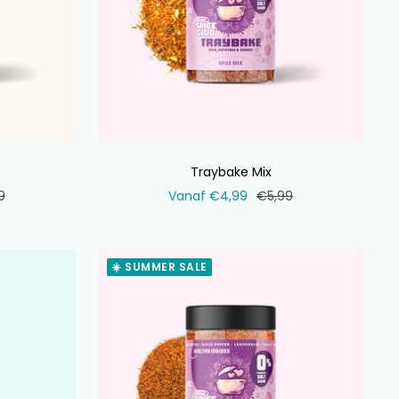
Traybake Mix
ale
Verkoopprijs
Normale
9
Vanaf €4,99
€5,99
prijs
☀️ SUMMER SALE