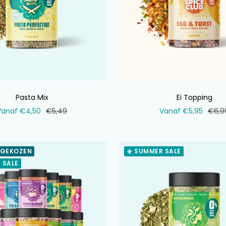
Pasta Mix
Ei Topping
erkoopprijs
Normale
Verkoopprijs
Norm
Vanaf €4,50
€5,49
Vanaf €5,95
€6,9
prijs
prijs
 GEKOZEN
☀️ SUMMER SALE
 SALE