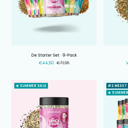
De Starter Set · 9-Pack
Verkoopprijs
Normale
V
€44,50
€71,95
prijs
☀️ SUMMER SALE
#2 MEEST
☀️ SUMMER