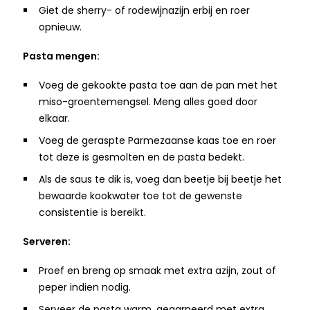
Giet de sherry- of rodewijnazijn erbij en roer
opnieuw.
Pasta mengen:
Voeg de gekookte pasta toe aan de pan met het
miso-groentemengsel. Meng alles goed door
elkaar.​
Voeg de geraspte Parmezaanse kaas toe en roer
tot deze is gesmolten en de pasta bedekt.​
Als de saus te dik is, voeg dan beetje bij beetje het
bewaarde kookwater toe tot de gewenste
consistentie is bereikt.​
Serveren:
Proef en breng op smaak met extra azijn, zout of
peper indien nodig.​
Serveer de pasta warm, gegarneerd met extra