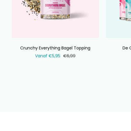
Crunchy Everything Bagel Topping
De 
Verkoopprijs
Normale
Vanaf €5,95
€6,99
prijs