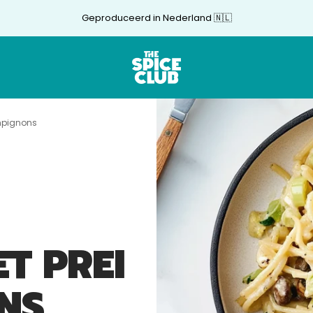
Geproduceerd in Nederland 🇳🇱
The
Spice
Club
mpignons
T PREI
NS