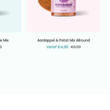
e Mix
Aardappel & Patat Mix Allround
ale
Verkoopprijs
Normale
9
Vanaf €4,99
€5,99
prijs