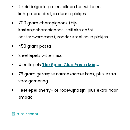
2 middelgrote preien, alleen het witte en
lichtgroene deel, in dunne plakjes ​
700 gram champignons (bijv.
kastanjechampignons, shiitake en/of
oesterzwammen), zonder steel en in plakjes​
450 gram pasta​
2 eetlepels witte miso​
4 eetlepels
The Spice Club Pasta Mix
75 gram geraspte Parmezaanse kaas, plus extra
voor garnering​
1 eetlepel sherry- of rodewijnazijn, plus extra naar
smaak
Print recept