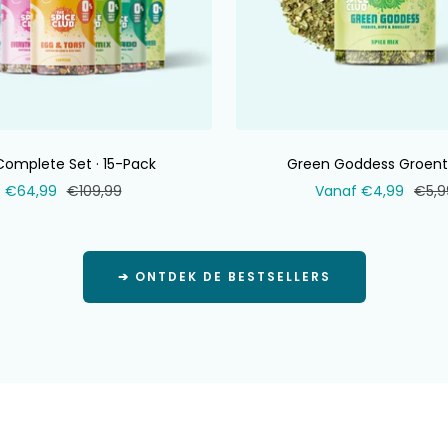
Complete Set · 15-Pack
Green Goddess Groent
Verkoopprijs
Normale
Verkoopprijs
Norm
€64,99
€109,99
Vanaf €4,99
€5,9
prijs
prijs
➔ ONTDEK DE BESTSELLERS