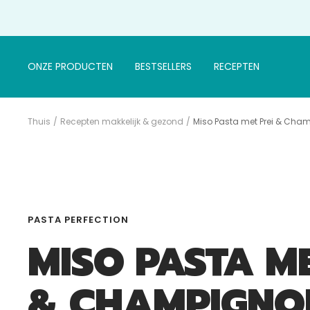
Doorgaan
naar
artikel
ONZE PRODUCTEN
BESTSELLERS
RECEPTEN
Thuis
Recepten makkelijk & gezond
Miso Pasta met Prei & Cha
PASTA PERFECTION
MISO PASTA ME
& CHAMPIGNO