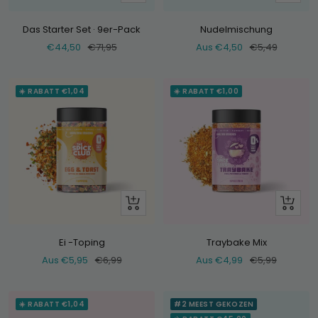
Hinzufügen
dir
an
Das Starter Set · 9er-Pack
Nudelmischung
Verkaufspreis
Normaler
Verkaufspreis
Normaler
€44,50
€71,95
Aus €4,50
€5,49
Preis
Preis
☀️ RABATT €1,04
☀️ RABATT €1,00
Schau
Schau
dir
dir
an
an
Ei -Toping
Traybake Mix
Verkaufspreis
Normaler
Verkaufspreis
Normaler
Aus €5,95
€6,99
Aus €4,99
€5,99
Preis
Preis
☀️ RABATT €1,04
#2 MEEST GEKOZEN