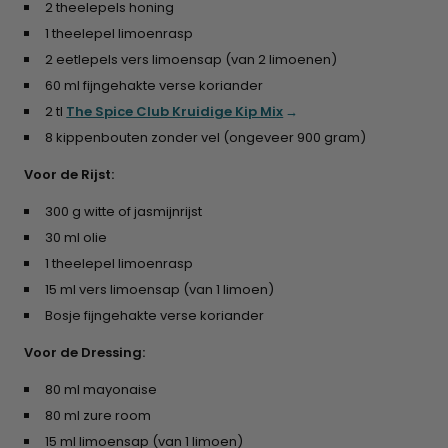
2 theelepels honing
1 theelepel limoenrasp
2 eetlepels vers limoensap (van 2 limoenen)
60 ml fijngehakte verse koriander
2 tl
The Spice Club Kruidige Kip Mix
8 kippenbouten zonder vel (ongeveer 900 gram)
Voor de Rijst:
300 g witte of jasmijnrijst
30 ml olie
1 theelepel limoenrasp
15 ml vers limoensap (van 1 limoen)
Bosje fijngehakte verse koriander
Voor de Dressing:
80 ml mayonaise
80 ml zure room
15 ml limoensap (van 1 limoen)