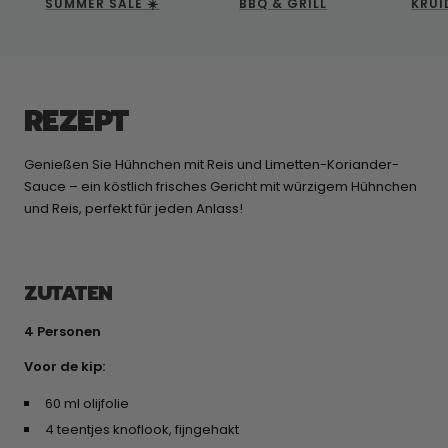
SUMMER SALE ☀️
BBQ & GRILL
KRUI
REZEPT
Genießen Sie Hühnchen mit Reis und Limetten-Koriander-
Sauce – ein köstlich frisches Gericht mit würzigem Hühnchen
und Reis, perfekt für jeden Anlass!
ZUTATEN
4 Personen
Voor de kip:
60 ml olijfolie
4 teentjes knoflook, fijngehakt