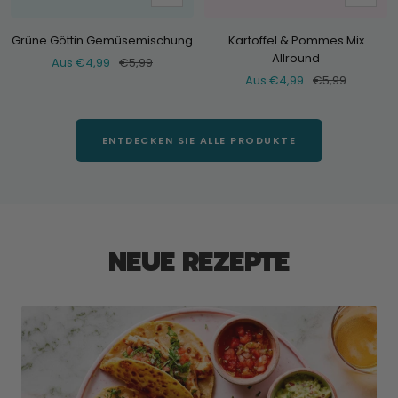
dir
dir
an
an
Grüne Göttin Gemüsemischung
Kartoffel & Pommes Mix
Allround
Verkaufspreis
Normaler
Aus €4,99
€5,99
Verkaufspreis
Normaler
Aus €4,99
€5,99
Preis
Preis
ENTDECKEN SIE ALLE PRODUKTE
NEUE REZEPTE