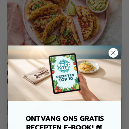
KIP ALLROUND MIX
KROKANTE KIP TACO'S UIT DE
PAN
ONTVANG ONS GRATIS
RECEPTEN E-BOOK! 📖