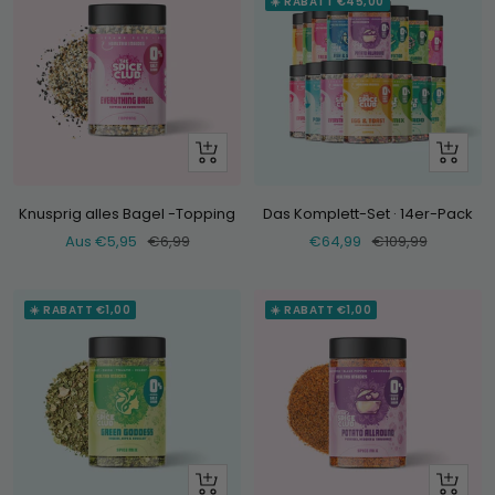
☀️ RABATT €45,00
Schau
+
dir
Hinzufü
an
Knusprig alles Bagel -Topping
Das Komplett-Set · 14er-Pack
Verkaufspreis
Normaler
Verkaufspreis
Normaler
Aus €5,95
€6,99
€64,99
€109,99
Preis
Preis
☀️ RABATT €1,00
☀️ RABATT €1,00
Schau
Schau