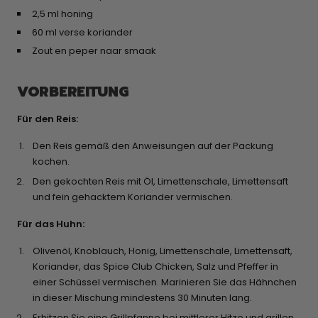
2,5 ml honing
60 ml verse koriander
Zout en peper naar smaak
VORBEREITUNG
Für den Reis:
Den Reis gemäß den Anweisungen auf der Packung
kochen.
Den gekochten Reis mit Öl, Limettenschale, Limettensaft
und fein gehacktem Koriander vermischen.
Für das Huhn:
Olivenöl, Knoblauch, Honig, Limettenschale, Limettensaft,
Koriander, das Spice Club Chicken, Salz und Pfeffer in
einer Schüssel vermischen. Marinieren Sie das Hähnchen
in dieser Mischung mindestens 30 Minuten lang.
Erhitzen Sie eine Grillpfanne bei mittlerer Hitze und grillen