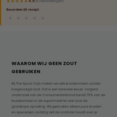
★★★★★
★★★★★
4.9
(63 beoordelingen)
Beoordeel dit recept:
★
★
★
★
★
WAAROM WIJ GEEN ZOUT
GEBRUIKEN
Bij The Spice Club maken we alle kruidenmixen zonder
toegevoegd zout. Dat is een bewuste keuze. Volgens
onderzoek van de Consumentenbond bevat 75% van de
kruidenmixen in de supermarkt te veel zout als
goedkope opvulling. Wij gebruiken alleen pure kruiden
en specerijen, zodat jij zelf de controle houdt over je