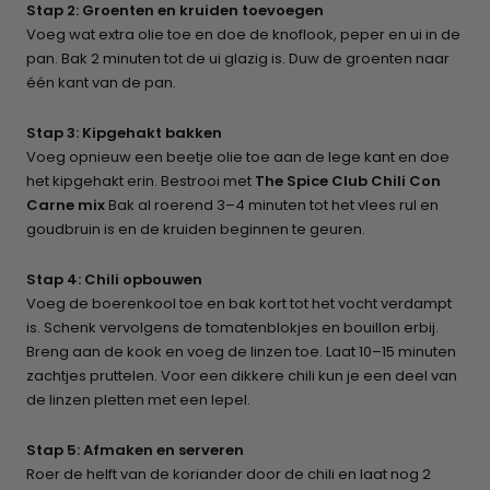
Stap 2: Groenten en kruiden toevoegen
Voeg wat extra olie toe en doe de knoflook, peper en ui in de
pan. Bak 2 minuten tot de ui glazig is. Duw de groenten naar
één kant van de pan.
Stap 3: Kipgehakt bakken
Voeg opnieuw een beetje olie toe aan de lege kant en doe
het kipgehakt erin. Bestrooi met
The Spice Club Chili Con
Carne mix
Bak al roerend 3–4 minuten tot het vlees rul en
goudbruin is en de kruiden beginnen te geuren.
Stap 4: Chili opbouwen
Voeg de boerenkool toe en bak kort tot het vocht verdampt
is. Schenk vervolgens de tomatenblokjes en bouillon erbij.
Breng aan de kook en voeg de linzen toe. Laat 10–15 minuten
zachtjes pruttelen. Voor een dikkere chili kun je een deel van
de linzen pletten met een lepel.
Stap 5: Afmaken en serveren
Roer de helft van de koriander door de chili en laat nog 2