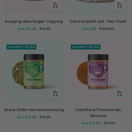
Schau
+
dir
Hinzufü
an
Knusprig alles Bagel -Topping
Das Komplett-Set · 14er-Pack
Verkaufspreis
Normaler
Verkaufspreis
Normaler
Aus €5,95
€6,99
€64,99
€109,99
Preis
Preis
☀️ RABATT €1,00
☀️ RABATT €1,00
Schau
Schau
dir
dir
an
an
Grüne Göttin Gemüsemischung
Kartoffel & Pommes Mix
Allround
Verkaufspreis
Normaler
Aus €4,99
€5,99
Verkaufspreis
Normaler
Aus €4,99
€5,99
Preis
Preis