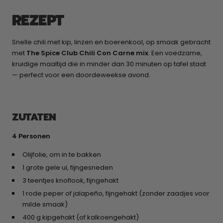
REZEPT
Snelle chili met kip, linzen en boerenkool, op smaak gebracht
met
The Spice Club Chili Con Carne mix
. Een voedzame,
kruidige maaltijd die in minder dan 30 minuten op tafel staat
— perfect voor een doordeweekse avond.
ZUTATEN
4 Personen
Olijfolie, om in te bakken
1 grote gele ui, fijngesneden
3 teentjes knoflook, fijngehakt
1 rode peper of jalapeño, fijngehakt (zonder zaadjes voor
milde smaak)
400 g kipgehakt (of kalkoengehakt)