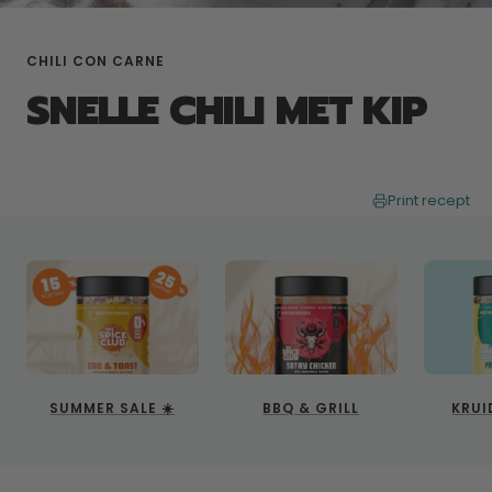
CHILI CON CARNE
SNELLE CHILI MET KIP
Print recept
SUMMER SALE ☀️
BBQ & GRILL
KRUI