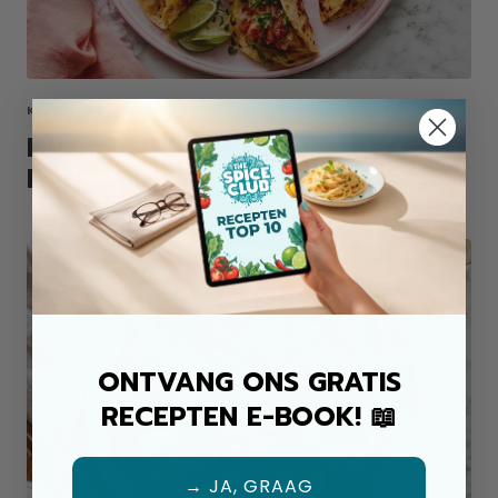
KIP ALLROUND MIX
KROKANTE KIP TACO'S UIT DE
PAN
ONTVANG ONS GRATIS
RECEPTEN E-BOOK! 📖
→ JA, GRAAG