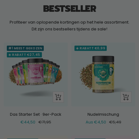
BESTSELLER
Profiteer van oplopende kortingen op het hele assortiment.
Dit zijn ons bestsellers tijdens de sale!
#1 MEEST GEKOZEN
☀️ RABATT €0,99
☀️ RABATT €27,45
+
Schau
Hinzufügen
dir
an
Das Starter Set · 9er-Pack
Nudelmischung
Verkaufspreis
Normaler
Verkaufspreis
Normaler
€44,50
€71,95
Aus €4,50
€5,49
Preis
Preis