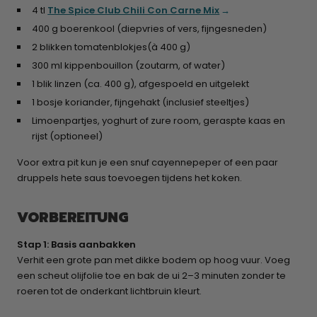
4 tl
The Spice Club Chili Con Carne Mix
400 g boerenkool (diepvries of vers, fijngesneden)
2 blikken tomatenblokjes(à 400 g)
300 ml kippenbouillon (zoutarm, of water)
1 blik linzen (ca. 400 g), afgespoeld en uitgelekt
1 bosje koriander, fijngehakt (inclusief steeltjes)
Limoenpartjes, yoghurt of zure room, geraspte kaas en
rijst (optioneel)
Voor extra pit kun je een snuf cayennepeper of een paar
druppels hete saus toevoegen tijdens het koken.
VORBEREITUNG
Stap 1: Basis aanbakken
Verhit een grote pan met dikke bodem op hoog vuur. Voeg
een scheut olijfolie toe en bak de ui 2–3 minuten zonder te
roeren tot de onderkant lichtbruin kleurt.