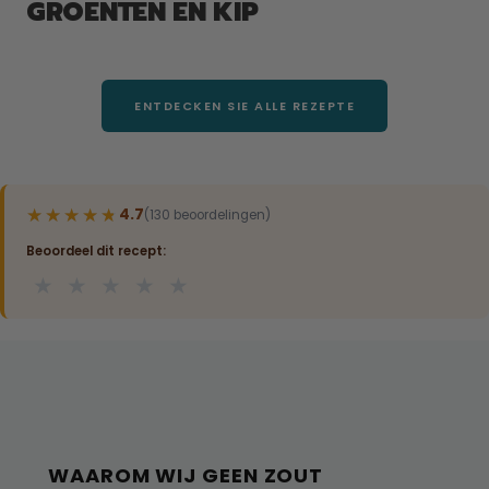
GROENTEN EN KIP
ENTDECKEN SIE ALLE REZEPTE
★★★★★
★★★★★
4.7
(130 beoordelingen)
Beoordeel dit recept:
★
★
★
★
★
WAAROM WIJ GEEN ZOUT