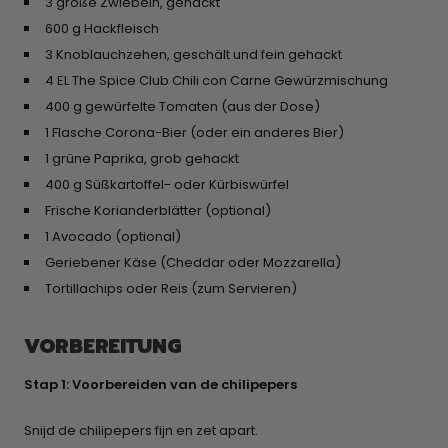
3 große Zwiebeln, gehackt
600 g Hackfleisch
3 Knoblauchzehen, geschält und fein gehackt
4 EL The Spice Club Chili con Carne Gewürzmischung
400 g gewürfelte Tomaten (aus der Dose)
1 Flasche Corona-Bier (oder ein anderes Bier)
1 grüne Paprika, grob gehackt
400 g Süßkartoffel- oder Kürbiswürfel
Frische Korianderblätter (optional)
1 Avocado (optional)
Geriebener Käse (Cheddar oder Mozzarella)
Tortillachips oder Reis (zum Servieren)
VORBEREITUNG
Stap 1: Voorbereiden van de chilipepers
Snijd de chilipepers fijn en zet apart.