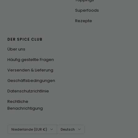
Superfoods
Rezepte
DER SPICE CLUB
Über uns
Häufig gestellte Fragen
Versenden & Lieferung
Geschäftsbedingungen
Datenschutzrichtlinie
Rechtliche
Benachrichtigung
Land/Region
Sprache
Niederlande (EUR €)
Deutsch