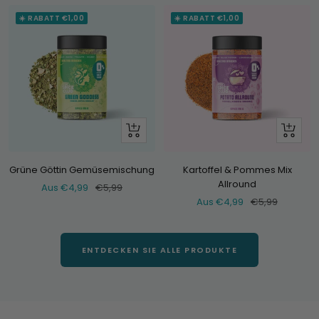
☀️ RABATT €1,00
☀️ RABATT €1,00
Schau
Schau
dir
dir
an
an
Grüne Göttin Gemüsemischung
Kartoffel & Pommes Mix
Allround
Verkaufspreis
Normaler
Aus €4,99
€5,99
Verkaufspreis
Normaler
Aus €4,99
€5,99
Preis
Preis
ENTDECKEN SIE ALLE PRODUKTE