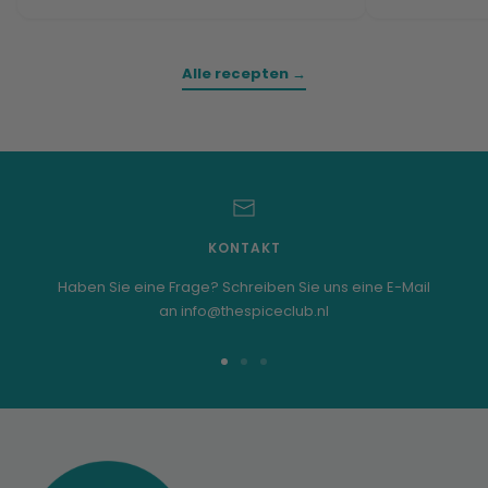
Alle recepten →
KONTAKT
Haben Sie eine Frage? Schreiben Sie uns eine E-Mail
an info@thespiceclub.nl
Zur
Zur
Zur
Folie
Folie
Folie
1
2
3