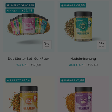
#1 MEEST GEKOZEN
☀️ RABATT €0,99
☀️ RABATT €27,45
+
Schau
Hinzufügen
dir
an
Das Starter Set · 9er-Pack
Nudelmischung
Verkaufspreis
Normaler
Verkaufspreis
Normaler
€44,50
€71,95
Aus €4,50
€5,49
Preis
Preis
☀️ RABATT €1,04
☀️ RABATT €1,00