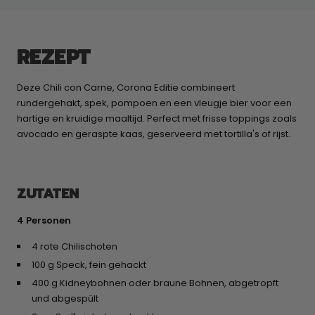
REZEPT
Deze Chili con Carne, Corona Editie combineert
rundergehakt, spek, pompoen en een vleugje bier voor een
hartige en kruidige maaltijd. Perfect met frisse toppings zoals
avocado en geraspte kaas, geserveerd met tortilla's of rijst.
ZUTATEN
4 Personen
4 rote Chilischoten
100 g Speck, fein gehackt
400 g Kidneybohnen oder braune Bohnen, abgetropft
und abgespült