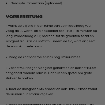
Geraspte Parmezaan (optioneel)
VORBEREITUNG
1. Verhit de olijfolie in een ruime pan op middelhoog vuur.
Voeg de ui, wortel en bleekselderij toe. Fruit 8-10 minuten op
laag-middelhoog vuur, roerend, tot de groenten zacht en
lichtgeel zijn. Dit is de soffritto – neem de tijd, want dit geeft
de saus zijn zoete basis.
2. Voeg de knoflook toe en bak nog 1 minuut mee.
3. Zet het vuur hoger. Voeg het gehakt toe en bak het rul, tot
het gehakt rondom bruin is. Gebruik een spatel om grote
stukken te breken.
4. Roer de Bolognese Mix erdoor en bak 1 minuut mee zodat
de kruiden hun smaak afgeven.
5. Voeg de tomatenpuree toe en bak 2 minuten mee – dit