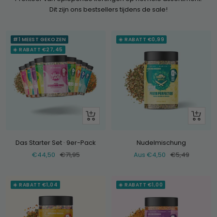
Dit zijn ons bestsellers tijdens de sale!
#1 MEEST GEKOZEN
☀️ RABATT €0,99
☀️ RABATT €27,45
+
Schau
Hinzufügen
dir
an
Das Starter Set · 9er-Pack
Nudelmischung
Verkaufspreis
Normaler
Verkaufspreis
Normaler
€44,50
€71,95
Aus €4,50
€5,49
Preis
Preis
☀️ RABATT €1,04
☀️ RABATT €1,00