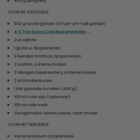
400 g spaghetti
VOOR DE VLEESSAUS:
500 g rundergehakt (of half-om-half gehakt)
4 tl The Spice Club Bolognese Mix
2 el olijfolie
1 grote ui, fijngesneden
3 teentjes knoflook, fijngesneden
2 wortels, in kleine blokjes
2 stengels bleekselderij, in kleine blokjes
2 el tomatenpuree
1 blik gepelde tomaten (400 g)
100 ml rode wijn (optioneel)
100 ml volle melk
Versgemalen zwarte peper, naar smaak
VOOR HET SERVEREN:
Verse basilicum of peterselie