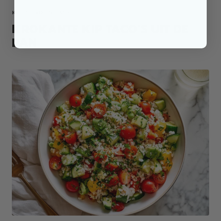
KIP ALLROUND MIX
KROKANTE KIP TACO'S UIT DE
PAN