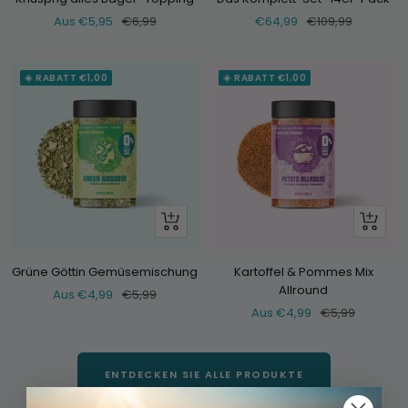
Verkaufspreis
Normaler
Verkaufspreis
Normaler
Aus €5,95
€6,99
€64,99
€109,99
Preis
Preis
☀️ RABATT €1,00
☀️ RABATT €1,00
Schau
Schau
dir
dir
an
an
Grüne Göttin Gemüsemischung
Kartoffel & Pommes Mix
Allround
Verkaufspreis
Normaler
Aus €4,99
€5,99
Verkaufspreis
Normaler
Aus €4,99
€5,99
Preis
Preis
ENTDECKEN SIE ALLE PRODUKTE