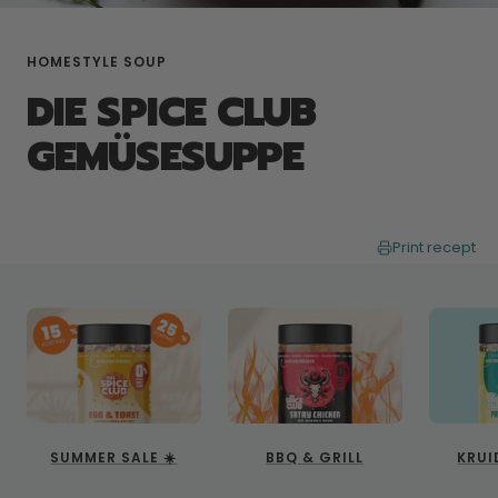
HOMESTYLE SOUP
DIE SPICE CLUB
GEMÜSESUPPE
Print recept
SUMMER SALE ☀️
BBQ & GRILL
KRUI