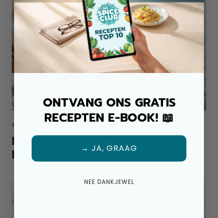
ONTVANG ONS GRATIS
RECEPTEN E-BOOK! 📖
SALADE TOPPING
RIJSTSALADE MET AVOCADO,
→ JA, GRAAG
MAIS EN PAPRIKA
NEE DANKJEWEL