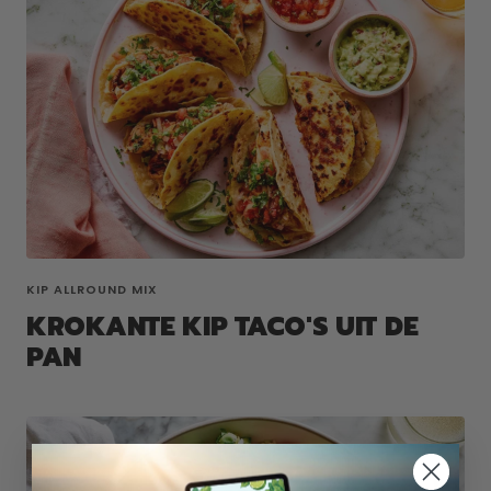
KIP ALLROUND MIX
KROKANTE KIP TACO'S UIT DE
PAN