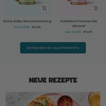
Schau
Schau
dir
dir
an
an
Grüne Göttin Gemüsemischung
Kartoffel & Pommes Mix
Allround
Verkaufspreis
Normaler
Aus €4,99
€5,99
Verkaufspreis
Normaler
Aus €4,99
€5,99
Preis
Preis
ENTDECKEN SIE ALLE PRODUKTE
NEUE REZEPTE