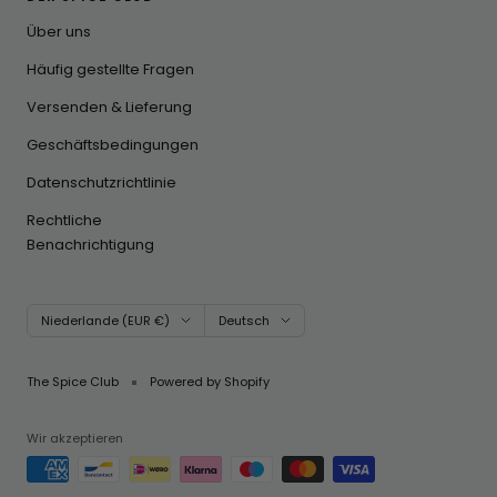
Über uns
Häufig gestellte Fragen
Versenden & Lieferung
Geschäftsbedingungen
Datenschutzrichtlinie
Rechtliche
Benachrichtigung
Land/Region
Sprache
Niederlande (EUR €)
Deutsch
The Spice Club
Powered by Shopify
Wir akzeptieren