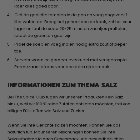
Roer alles goed door.
Giet de geplette tomaten in de pan en voeg ongeveer 1
liter water toe. Breng het geheel aan de kook, zet het vuur
lager en laat de soep 20-25 minuten zachtjes pruttelen,
totdat de groenten gaar zijn.
Proef de soep en voeg indien nodig extra zout of peper
toe.
Serveer warm en garneer eventueel met versgeraspte
Parmezaanse kaas voor een extra rijke smaak.
INFORMATIONEN ZUM THEMA SALZ
Bei The Spice Club fügen wir unseren Produkten kein Salz
hinzu, weil wir 100 % reine Zutaten anbieten möchten, frei von
billigen Füllstoffen wie Salz und Zucker.
Wenn Sie Ihre Gerichte salzen möchten, können Sie das
natürlich tun. Mit unseren Mischungen können Sie Ihre
Salzaufnahme je nach Geschmack und gesundheitlichen