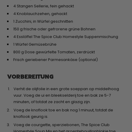
4 Stangen Sellerie, fein gehackt
4 Knoblauchzehen, gehackt
1 Zucchini, in Würfel geschnitten
150 g frische oder gefrorene grüne Bohnen
4 Esslöffel The Spice Club Homestyle Suppenmischung
1 Würfel Gemüsebrühe
800 g Dose gewürfelte Tomaten, zerdrückt
Frisch geriebener Parmesankäse (optional)
VORBEREITUNG
Verhit de olijfolie in een grote soeppan op middelhoog
vuur. Voeg de ui en bleekselderij toe en bak ze 5-7
minuten, of totdat ze zacht en glazig zijn.
Voeg de knoflook toe en bak nog 1 minuut, totdat de
knoflook geurig is.
Voeg de courgette, sperziebonen, The Spice Club
Homestyle Soup Mix en het groentebouillonblokje toe.