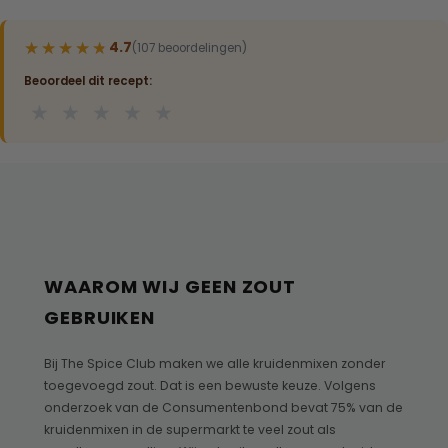
★★★★★
★★★★★
4.7
(107 beoordelingen)
Beoordeel dit recept:
★
★
★
★
★
WAAROM WIJ GEEN ZOUT
GEBRUIKEN
Bij The Spice Club maken we alle kruidenmixen zonder
toegevoegd zout. Dat is een bewuste keuze. Volgens
onderzoek van de Consumentenbond bevat 75% van de
kruidenmixen in de supermarkt te veel zout als