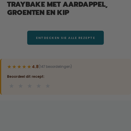
TRAYBAKE MET AARDAPPEL,
GROENTEN EN KIP
ENTDECKEN SIE ALLE REZEPTE
★★★★★
★★★★★
4.8
(147 beoordelingen)
Beoordeel dit recept:
★
★
★
★
★