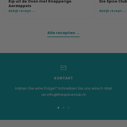
Kip uit de Oven met Knapperige
Die Spice Club
Aardappels
Bekijk recept →
Bekijk recept →
Alle recepten →
KONTAKT
Haben Sie eine Frage? Schreiben Sie uns eine E-Mail
an info@thespiceclub.nl
Zur
Zur
Zur
Folie
Folie
Folie
1
2
3