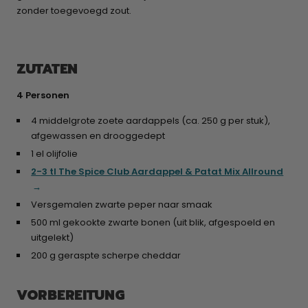
zonder toegevoegd zout.
ZUTATEN
4 Personen
4 middelgrote zoete aardappels (ca. 250 g per stuk),
afgewassen en drooggedept
1 el olijfolie
2-3 tl The Spice Club Aardappel & Patat Mix Allround
Versgemalen zwarte peper naar smaak
500 ml gekookte zwarte bonen (uit blik, afgespoeld en
uitgelekt)
200 g geraspte scherpe cheddar
VORBEREITUNG