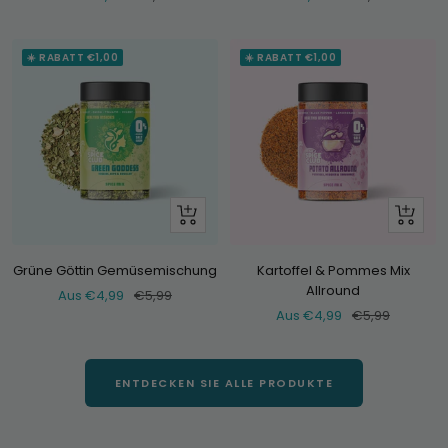
Preis
Preis
☀️ RABATT €1,00
☀️ RABATT €1,00
Schau
Schau
dir
dir
an
an
Grüne Göttin Gemüsemischung
Kartoffel & Pommes Mix
Allround
Verkaufspreis
Normaler
Aus €4,99
€5,99
Verkaufspreis
Normaler
Aus €4,99
€5,99
Preis
Preis
ENTDECKEN SIE ALLE PRODUKTE