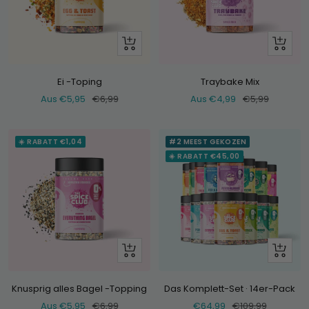
Schau
Schau
dir
dir
an
an
Ei -Toping
Traybake Mix
Verkaufspreis
Normaler
Verkaufspreis
Normaler
Aus €5,95
€6,99
Aus €4,99
€5,99
Preis
Preis
☀️ RABATT €1,04
#2 MEEST GEKOZEN
☀️ RABATT €45,00
Schau
+
dir
Hinzufü
an
Knusprig alles Bagel -Topping
Das Komplett-Set · 14er-Pack
Verkaufspreis
Normaler
Verkaufspreis
Normaler
Aus €5,95
€6,99
€64,99
€109,99