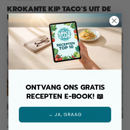
KROKANTE KIP TACO'S UIT DE
PAN
ONTVANG ONS GRATIS
RECEPTEN E-BOOK! 📖
→ JA, GRAAG
SALADE TOPPING