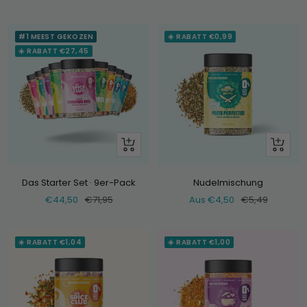
#1 MEEST GEKOZEN
☀️ RABATT €0,99
☀️ RABATT €27,45
+
Schau
Hinzufügen
dir
an
Das Starter Set · 9er-Pack
Nudelmischung
Verkaufspreis
Normaler
Verkaufspreis
Normaler
€44,50
€71,95
Aus €4,50
€5,49
Preis
Preis
☀️ RABATT €1,04
☀️ RABATT €1,00