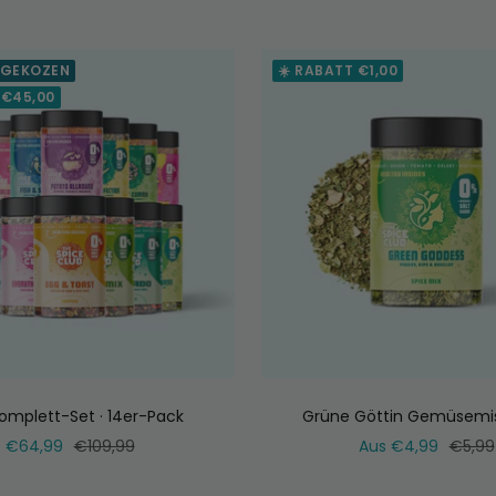
Preis
Preis
 GEKOZEN
☀️ RABATT €1,00
 €45,00
omplett-Set · 14er-Pack
Grüne Göttin Gemüsemi
Verkaufspreis
Normaler
Verkaufspreis
Norma
€64,99
€109,99
Aus €4,99
€5,99
Preis
Preis