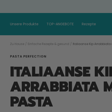
Gehen
Sie
zum
Artikel
Unsere Produkte
TOP-ANGEBOTE
Rezepte
Zu Hause
Einfache Rezepte & gesund
Italiaanse Kip Arrabbiata
PASTA PERFECTION
ITALIAANSE KI
ARRABBIATA 
PASTA