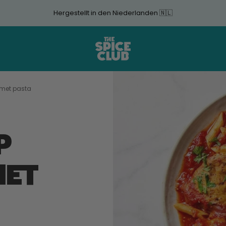
Hergestellt in den Niederlanden 🇳🇱
The
Spice
Club
 met pasta
P
MET