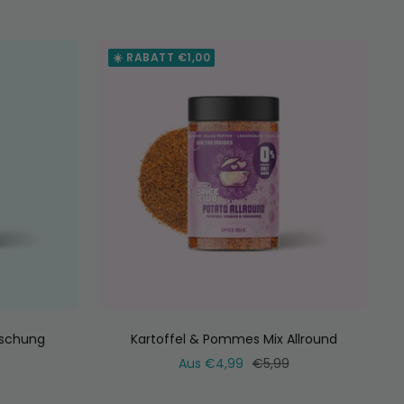
Preis
☀️ RABATT €1,00
schung
Kartoffel & Pommes Mix Allround
ler
Verkaufspreis
Normaler
Aus €4,99
€5,99
Preis