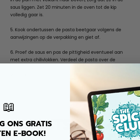
saus liggen. Zet 20 minuten in de oven tot de kip
volledig gaar is.
5. Kook ondertussen de pasta beetgaar volgens de
aanwijzingen op de verpakking en giet af.
6. Proef de saus en pas de pittigheid eventueel aan
met extra chilivlokken. Verdeel de pasta over de
borden, leg de kip met saus erop en garneer met
verse peterselie.
📖
BESTSELLER
 ONS GRATIS
EN E-BOOK!