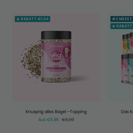
Preis
☀️ RABATT €1,04
#2 MEEST
☀️ RABATT
Knusprig alles Bagel -Topping
Das K
Verkaufspreis
Normaler
Aus €5,95
€6,99
Preis