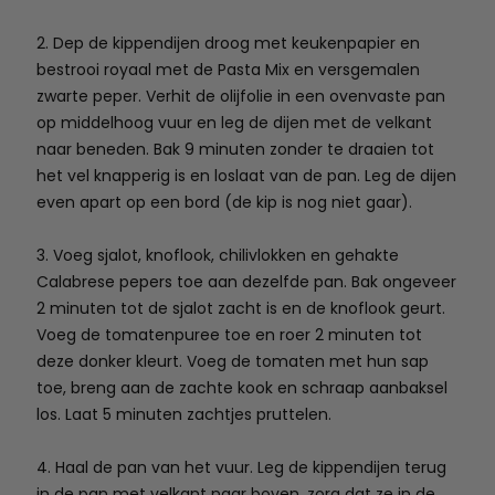
2. Dep de kippendijen droog met keukenpapier en
bestrooi royaal met de Pasta Mix en versgemalen
zwarte peper. Verhit de olijfolie in een ovenvaste pan
op middelhoog vuur en leg de dijen met de velkant
naar beneden. Bak 9 minuten zonder te draaien tot
het vel knapperig is en loslaat van de pan. Leg de dijen
even apart op een bord (de kip is nog niet gaar).
3. Voeg sjalot, knoflook, chilivlokken en gehakte
Calabrese pepers toe aan dezelfde pan. Bak ongeveer
2 minuten tot de sjalot zacht is en de knoflook geurt.
Voeg de tomatenpuree toe en roer 2 minuten tot
deze donker kleurt. Voeg de tomaten met hun sap
toe, breng aan de zachte kook en schraap aanbaksel
los. Laat 5 minuten zachtjes pruttelen.
4. Haal de pan van het vuur. Leg de kippendijen terug
in de pan met velkant naar boven, zorg dat ze in de