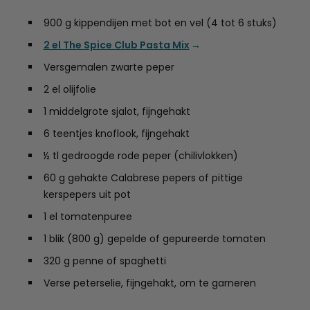
900 g kippendijen met bot en vel (4 tot 6 stuks)
2 el The Spice Club Pasta Mix
Versgemalen zwarte peper
2 el olijfolie
1 middelgrote sjalot, fijngehakt
6 teentjes knoflook, fijngehakt
½ tl gedroogde rode peper (chilivlokken)
60 g gehakte Calabrese pepers of pittige
kerspepers uit pot
1 el tomatenpuree
1 blik (800 g) gepelde of gepureerde tomaten
320 g penne of spaghetti
Verse peterselie, fijngehakt, om te garneren