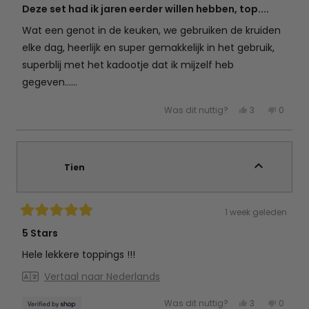
met
Deze set had ik jaren eerder willen hebben, top....
5
van
Wat een genot in de keuken, we gebruiken de kruiden
de
5
elke dag, heerlijk en super gemakkelijk in het gebruik,
sterren
superblij met het kadootje dat ik mijzelf heb
gegeven......
Ja,
Nee,
Was dit nuttig?
3
0
deze
mensen
deze
mens
beoordeling
hebben
beoord
hebb
van
ja
van
nee
Jacqueline
gestemd
Jacque
gest
J.
J.
was
was
Tien
nuttig.
niet
nuttig.
1 week geleden
Beoordeeld
met
5 Stars
5
van
Hele lekkere toppings !!!
de
5
Vertaal naar Nederlands
sterren
Ja,
Nee,
Was dit nuttig?
3
0