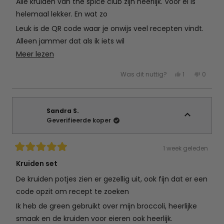
Alle kruiden van the spice club zijn heerlijk. Voor ei is
de
5
helemaal lekker. En wat zo
sterren
Leuk is de QR code waar je onwijs veel recepten vindt.
Alleen jammer dat als ik iets wil
Lees
Meer lezen
Maken nou net de kruiden niet heb. Dus komt weer
meer
een bestelling aan
Ja,
Nee,
Was dit nuttig?
1
0
over
deze
persoon
deze
mens
beoordeling
heeft
beoord
hebb
deze
van
ja
van
nee
Rianne
gestemd
Rianne
gest
beoordeling
B.
B.
was
was
Sandra S.
nuttig.
niet
Geverifieerde koper
nuttig.
1 week geleden
Beoordeeld
met
Kruiden set
5
van
De kruiden potjes zien er gezellig uit, ook fijn dat er een
de
5
code opzit om recept te zoeken
sterren
Ik heb de green gebruikt over mijn broccoli, heerlijke
smaak en de kruiden voor eieren ook heerlijk.