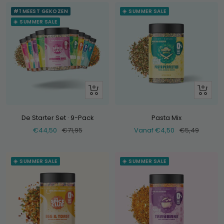
#1 MEEST GEKOZEN
☀️ SUMMER SALE
☀️ SUMMER SALE
+
Bekijk
Voeg
toe
De Starter Set · 9-Pack
Pasta Mix
Verkoopprijs
Normale
Verkoopprijs
Normale
€44,50
€71,95
Vanaf €4,50
€5,49
prijs
prijs
☀️ SUMMER SALE
☀️ SUMMER SALE