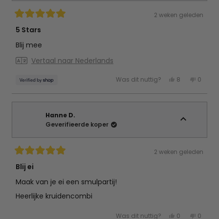
2 weken geleden
Beoordeeld
met
5 Stars
5
van
Blij mee
de
5
Vertaal naar Nederlands
sterren
Ja,
Nee,
Was dit nuttig?
8
0
deze
mensen
deze
mens
beoordeling
hebben
beoord
hebb
van
ja
van
nee
Mariska
gestemd
Marisk
gest
was
was
nuttig.
niet
Hanne D.
nuttig.
Geverifieerde koper
2 weken geleden
Beoordeeld
met
Blij ei
5
van
Maak van je ei een smulpartij!
de
5
Heerlijke kruidencombi
sterren
Ja,
Nee,
Was dit nuttig?
0
0