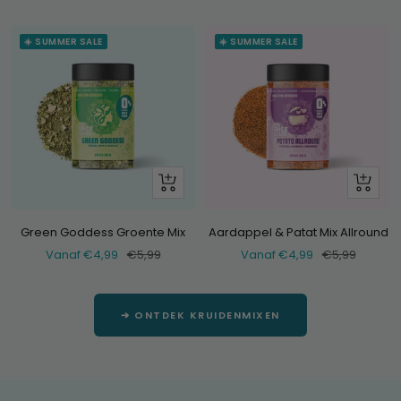
prijs
☀️ SUMMER SALE
☀️ SUMMER SALE
Bekijk
Bekijk
Green Goddess Groente Mix
Aardappel & Patat Mix Allround
Verkoopprijs
Normale
Verkoopprijs
Normale
Vanaf €4,99
€5,99
Vanaf €4,99
€5,99
prijs
prijs
➔ ONTDEK KRUIDENMIXEN