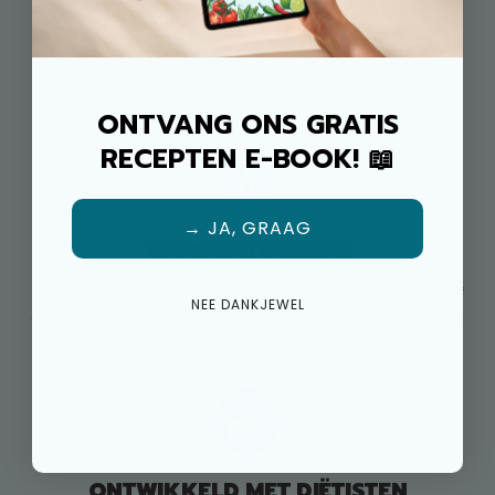
MEER SMAAK, MEER VARIATIE
Met 50+ kruidenmixen en 500+ recepten wordt gezond
koken nooit saai. Altijd variatie, altijd smaak, elke dag
opnieuw.
ONTVANG ONS GRATIS
RECEPTEN E-BOOK! 📖
→ JA, GRAAG
100% NATUURLIJK
Onze kruidenmixen zijn 100% natuurlijk. Zonder zout, suiker of
NEE DANKJEWEL
onnodige toevoegingen. Gezond koken, zonder concessies
aan smaak.
ONTWIKKELD MET DIËTISTEN