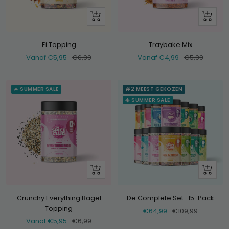
Bekijk
Bekijk
Ei Topping
Traybake Mix
Verkoopprijs
Normale
Verkoopprijs
Normale
Vanaf €5,95
€6,99
Vanaf €4,99
€5,99
prijs
prijs
☀️ SUMMER SALE
#2 MEEST GEKOZEN
☀️ SUMMER SALE
Bekijk
+
Voeg
toe
Crunchy Everything Bagel
De Complete Set · 15-Pack
Topping
Verkoopprijs
Normale
€64,99
€109,99
Verkoopprijs
Normale
Vanaf €5,95
€6,99
prijs