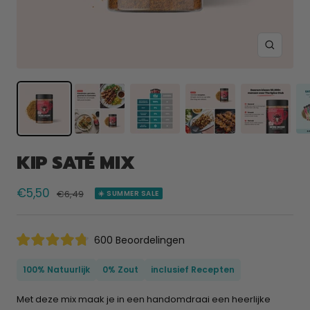
Zoom
KIP SATÉ MIX
Verkoopprijs
€5,50
Normale
€6,49
☀️ SUMMER SALE
prijs
Klik
600
Beoordelingen
Beoordeeld
om
met
naar
4.8
100% Natuurlijk
0% Zout
inclusief Recepten
van
de
de
beoordelingen
5
Met deze mix maak je in een handomdraai een heerlijke
sterren