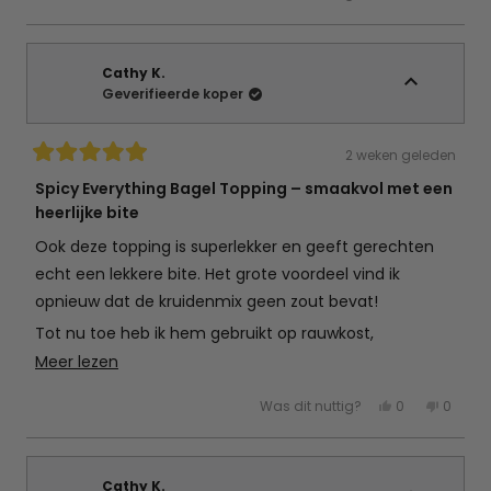
deze
mensen
deze
mens
beoordeling
hebben
beoord
hebb
van
ja
van
nee
Hanne
gestemd
Hanne
gest
D.
D.
was
was
Cathy K.
nuttig.
niet
Geverifieerde koper
nuttig.
2 weken geleden
Beoordeeld
met
Spicy Everything Bagel Topping – smaakvol met een
5
heerlijke bite
van
de
5
Ook deze topping is superlekker en geeft gerechten
sterren
echt een lekkere bite. Het grote voordeel vind ik
opnieuw dat de kruidenmix geen zout bevat!
Tot nu toe heb ik hem gebruikt op rauwkost,
wokgroenten en gebakken tomaten, maar zoals de
Lees
Meer lezen
naam al doet vermoeden past hij bij nog veel meer
meer
Ja,
Nee,
Was dit nuttig?
0
0
gerechten. Ik ben fan en ga deze zeker opnieuw
over
deze
mensen
deze
mens
beoordeling
hebben
beoord
hebb
kopen!
deze
van
ja
van
nee
Cathy
gestemd
Cathy
gest
beoordeling
K.
K.
was
was
Cathy K.