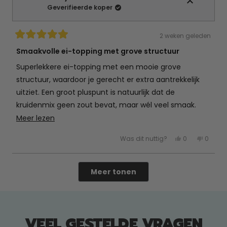
nuttig.
niet
Geverifieerde koper
nuttig.
2 weken geleden
Beoordeeld
met
Smaakvolle ei-topping met grove structuur
5
van
Superlekkere ei-topping met een mooie grove
de
5
structuur, waardoor je gerecht er extra aantrekkelijk
sterren
uitziet. Een groot pluspunt is natuurlijk dat de
kruidenmix geen zout bevat, maar wél veel smaak.
Deze is absoluut voor herhaling vatbaar!
Lees
Meer lezen
meer
Ja,
Nee,
Was dit nuttig?
0
0
over
deze
mensen
deze
mens
beoordeling
hebben
beoord
hebb
deze
van
ja
van
nee
Cathy
gestemd
Cathy
gest
Laden...
beoordeling
K.
K.
Meer tonen
was
was
nuttig.
niet
nuttig.
VEEL GESTELDE VRAGEN