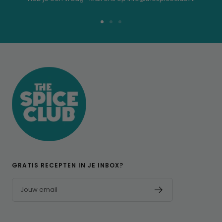
Ga
Ga
Ga
naar
naar
naar
dia
dia
dia
1
2
3
GRATIS RECEPTEN IN JE INBOX?
Jouw email