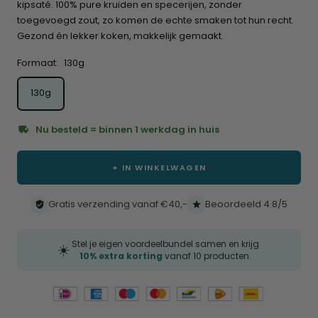
te
kipsaté. 100% pure kruiden en specerijen, zonder
scrollen
toegevoegd zout, zo komen de echte smaken tot hun recht.
Gezond én lekker koken, makkelijk gemaakt.
Formaat:
130g
130g
Nu besteld = binnen 1 werkdag in huis
+ IN WINKELWAGEN
Gratis verzending vanaf €40,-
Beoordeeld 4.8/5
Stel je eigen voordeelbundel samen en krijg
☀️
10% extra korting
vanaf 10 producten.