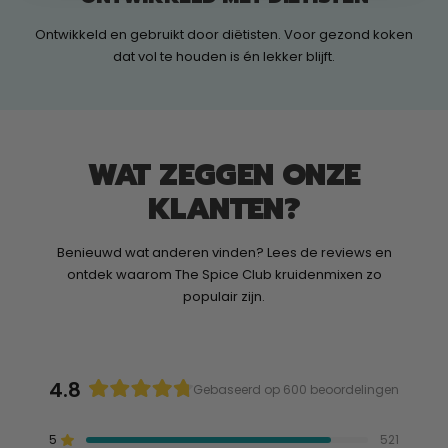
Ontwikkeld en gebruikt door diëtisten. Voor gezond koken
dat vol te houden is én lekker blijft.
WAT ZEGGEN ONZE
KLANTEN?
Benieuwd wat anderen vinden? Lees de reviews en
ontdek waarom The Spice Club kruidenmixen zo
populair zijn.
4.8
Gebaseerd op 600 beoordelingen
Beoordeeld
met
5
521
Beoordeeld met van de 5 sterren