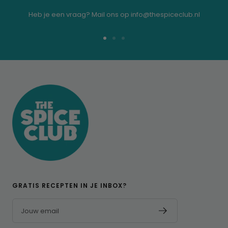
Heb je een vraag? Mail ons op info@thespiceclub.nl
Ga
Ga
Ga
naar
naar
naar
dia
dia
dia
1
2
3
GRATIS RECEPTEN IN JE INBOX?
Jouw email