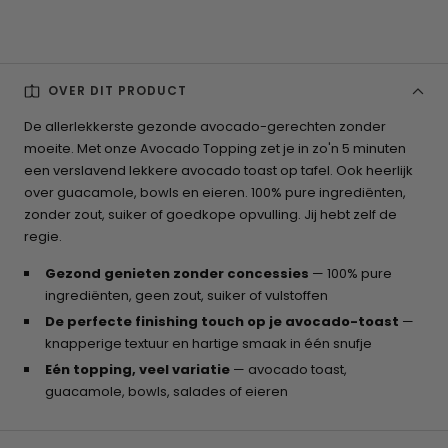
OVER DIT PRODUCT
De allerlekkerste gezonde avocado-gerechten zonder
moeite. Met onze Avocado Topping zet je in zo'n 5 minuten
een verslavend lekkere avocado toast op tafel. Ook heerlijk
over guacamole, bowls en eieren. 100% pure ingrediënten,
zonder zout, suiker of goedkope opvulling. Jij hebt zelf de
regie.
Gezond genieten zonder concessies
— 100% pure
ingrediënten, geen zout, suiker of vulstoffen
De perfecte finishing touch op je avocado-toast
—
knapperige textuur en hartige smaak in één snufje
Eén topping, veel variatie
— avocado toast,
guacamole, bowls, salades of eieren