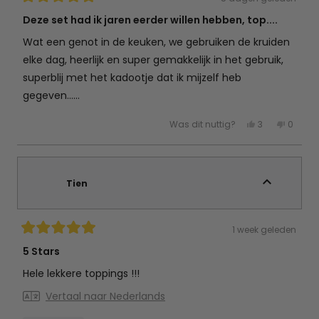
Beoordeeld
met
Deze set had ik jaren eerder willen hebben, top....
5
van
Wat een genot in de keuken, we gebruiken de kruiden
de
5
elke dag, heerlijk en super gemakkelijk in het gebruik,
sterren
superblij met het kadootje dat ik mijzelf heb
gegeven......
Ja,
Nee,
Was dit nuttig?
3
0
deze
mensen
deze
mens
beoordeling
hebben
beoord
hebb
van
ja
van
nee
Jacqueline
gestemd
Jacque
gest
J.
J.
was
was
Tien
nuttig.
niet
nuttig.
1 week geleden
Beoordeeld
met
5 Stars
5
van
Hele lekkere toppings !!!
de
5
Vertaal naar Nederlands
sterren