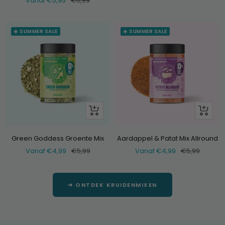
Vanaf €5,95
€6,99
prijs
prijs
☀️ SUMMER SALE
☀️ SUMMER SALE
Bekijk
Bekijk
Green Goddess Groente Mix
Aardappel & Patat Mix Allround
Verkoopprijs
Normale
Verkoopprijs
Normale
Vanaf €4,99
€5,99
Vanaf €4,99
€5,99
prijs
prijs
➔ ONTDEK KRUIDENMIXEN