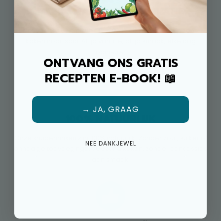
MEER SMAAK, MEER VARIATIE
Met 50+ kruidenmixen en 500+ recepten wordt gezond
koken nooit saai. Altijd variatie, altijd smaak, elke dag
opnieuw.
ONTVANG ONS GRATIS
RECEPTEN E-BOOK! 📖
→ JA, GRAAG
100% NATUURLIJK
Onze kruidenmixen zijn 100% natuurlijk. Zonder zout, suiker of
NEE DANKJEWEL
onnodige toevoegingen. Gezond koken, zonder concessies
aan smaak.