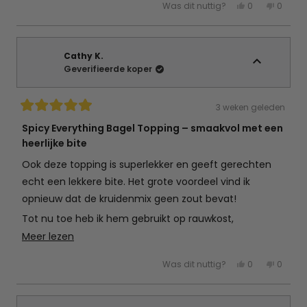
Ja,
Nee,
Was dit nuttig?
0
0
deze
mensen
deze
mens
beoordeling
hebben
beoord
hebb
van
ja
van
nee
Hanne
gestemd
Hanne
gest
D.
D.
was
was
Cathy K.
nuttig.
niet
Geverifieerde koper
nuttig.
3 weken geleden
Beoordeeld
met
Spicy Everything Bagel Topping – smaakvol met een
5
heerlijke bite
van
de
5
Ook deze topping is superlekker en geeft gerechten
sterren
echt een lekkere bite. Het grote voordeel vind ik
opnieuw dat de kruidenmix geen zout bevat!
Tot nu toe heb ik hem gebruikt op rauwkost,
wokgroenten en gebakken tomaten, maar zoals de
Lees
Meer lezen
naam al doet vermoeden past hij bij nog veel meer
meer
Ja,
Nee,
Was dit nuttig?
0
0
gerechten. Ik ben fan en ga deze zeker opnieuw
over
deze
mensen
deze
mens
beoordeling
hebben
beoord
hebb
kopen!
deze
van
ja
van
nee
Cathy
gestemd
Cathy
gest
beoordeling
K.
K.