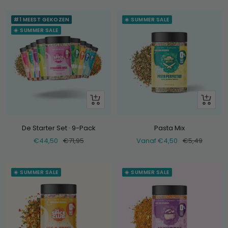
#1 MEEST GEKOZEN
☀️ SUMMER SALE
☀️ SUMMER SALE
+
Bekijk
Voeg
toe
De Starter Set · 9-Pack
Pasta Mix
Verkoopprijs
Normale
Verkoopprijs
Normale
€44,50
€71,95
Vanaf €4,50
€5,49
prijs
prijs
☀️ SUMMER SALE
☀️ SUMMER SALE