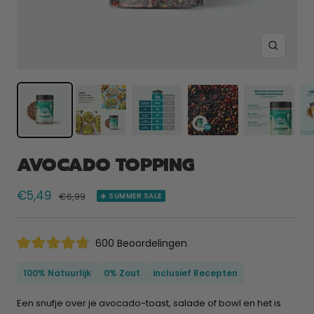
Zoom
AVOCADO TOPPING
Verkoopprijs
€5,49
Normale
€6,99
☀️ SUMMER SALE
prijs
Klik
600
Beoordelingen
Beoordeeld
om
met
naar
4.8
100% Natuurlijk
0% Zout
inclusief Recepten
van
de
de
beoordelingen
5
Een snufje over je avocado-toast, salade of bowl en het is
sterren