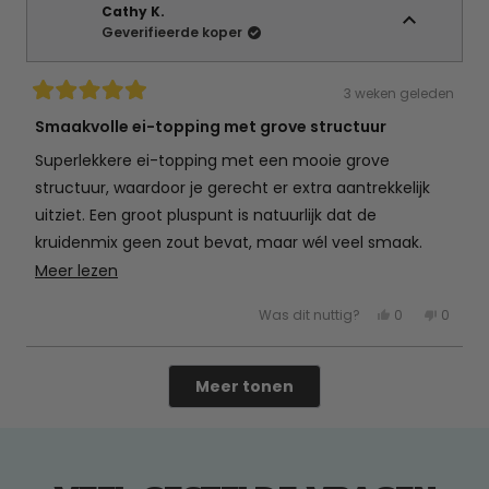
was
was
Cathy K.
nuttig.
niet
Geverifieerde koper
nuttig.
3 weken geleden
Beoordeeld
met
Smaakvolle ei-topping met grove structuur
5
van
Superlekkere ei-topping met een mooie grove
de
5
structuur, waardoor je gerecht er extra aantrekkelijk
sterren
uitziet. Een groot pluspunt is natuurlijk dat de
kruidenmix geen zout bevat, maar wél veel smaak.
Deze is absoluut voor herhaling vatbaar!
Lees
Meer lezen
meer
Ja,
Nee,
Was dit nuttig?
0
0
over
deze
mensen
deze
mens
beoordeling
hebben
beoord
hebb
deze
van
ja
van
nee
Cathy
gestemd
Cathy
gest
Laden...
beoordeling
K.
K.
Meer tonen
was
was
nuttig.
niet
nuttig.