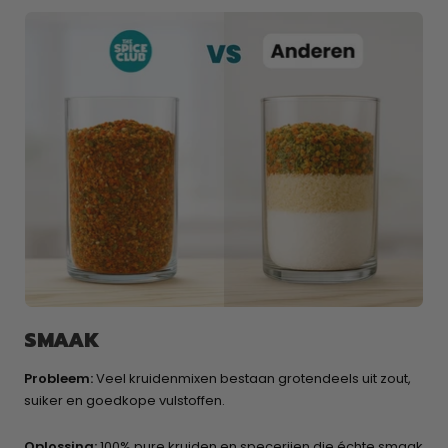
SMAAK
Probleem:
Veel kruidenmixen bestaan grotendeels uit zout,
suiker en goedkope vulstoffen.
Oplossing:
100% pure kruiden en specerijen die échte smaak