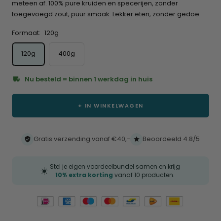
te
meteen af. 100% pure kruiden en specerijen, zonder
scrollen
toegevoegd zout, puur smaak. Lekker eten, zonder gedoe.
Formaat:
120g
120g
400g
Nu besteld = binnen 1 werkdag in huis
+ IN WINKELWAGEN
Gratis verzending vanaf €40,-
Beoordeeld 4.8/5
Stel je eigen voordeelbundel samen en krijg
☀️
10% extra korting
vanaf 10 producten.