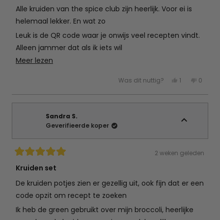
van
Alle kruiden van the spice club zijn heerlijk. Voor ei is
de
5
helemaal lekker. En wat zo
sterren
Leuk is de QR code waar je onwijs veel recepten vindt.
Alleen jammer dat als ik iets wil
Lees
Meer lezen
Maken nou net de kruiden niet heb. Dus komt weer
meer
een bestelling aan
Ja,
Nee,
Was dit nuttig?
1
0
over
deze
persoon
deze
mens
beoordeling
heeft
beoord
hebb
deze
van
ja
van
nee
Rianne
gestemd
Rianne
gest
beoordeling
B.
B.
was
was
Sandra S.
nuttig.
niet
Geverifieerde koper
nuttig.
2 weken geleden
Beoordeeld
met
Kruiden set
5
van
De kruiden potjes zien er gezellig uit, ook fijn dat er een
de
5
code opzit om recept te zoeken
sterren
Ik heb de green gebruikt over mijn broccoli, heerlijke