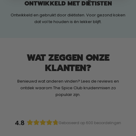
ONTWIKKELD MET DIËTISTEN
Ontwikkeld en gebruikt door diëtisten. Voor gezond koken
dat vol te houden is én lekker blijft.
WAT ZEGGEN ONZE
KLANTEN?
Benieuwd wat anderen vinden? Lees de reviews en
ontdek waarom The Spice Club kruidenmixen zo
populair zijn.
4.8
Gebaseerd op 600 beoordelingen
Beoordeeld
met