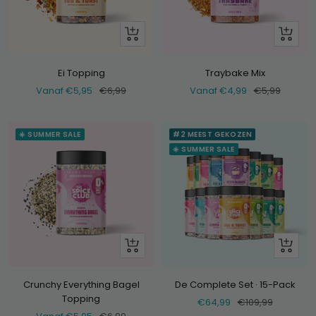
Bekijk
Bekijk
Ei Topping
Traybake Mix
Verkoopprijs
Normale
Verkoopprijs
Normale
Vanaf €5,95
€6,99
Vanaf €4,99
€5,99
prijs
prijs
☀️ SUMMER SALE
#2 MEEST GEKOZEN
☀️ SUMMER SALE
Bekijk
+
Voeg
toe
Crunchy Everything Bagel
De Complete Set · 15-Pack
Topping
Verkoopprijs
Normale
€64,99
€109,99
Verkoopprijs
Normale