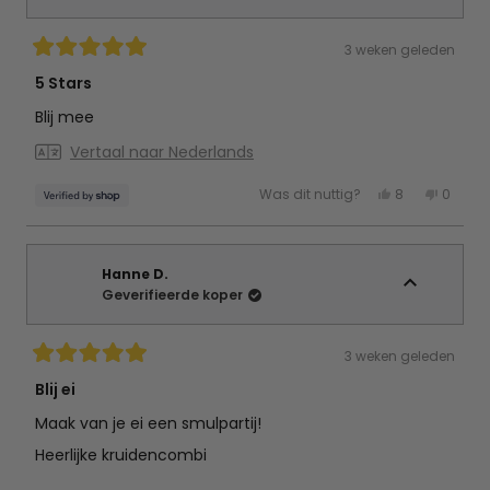
3 weken geleden
Beoordeeld
met
5 Stars
5
van
Blij mee
de
5
Vertaal naar Nederlands
sterren
Ja,
Nee,
Was dit nuttig?
8
0
deze
mensen
deze
mens
beoordeling
hebben
beoord
hebb
van
ja
van
nee
Mariska
gestemd
Marisk
gest
was
was
nuttig.
niet
Hanne D.
nuttig.
Geverifieerde koper
3 weken geleden
Beoordeeld
met
Blij ei
5
van
Maak van je ei een smulpartij!
de
5
Heerlijke kruidencombi
sterren