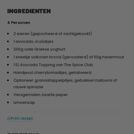
INGREDIENTEN
4 Personen
2 eieren (gepocheerd of zachtgekookt)
1 avocado, in plakjes
200g volle Griekse yoghurt
1 sneetje volkoren brood (geroosterd) of 50g havermout
1 EL Avocado Topping van The Spice Club
Handjevol cherrytomaatjes, gehalveerd
Optioneel: granaatappelpitjes, gebakken halloumi of
rauwe spinazie
Versgemalen zwarte peper
Limoensap
Print recept