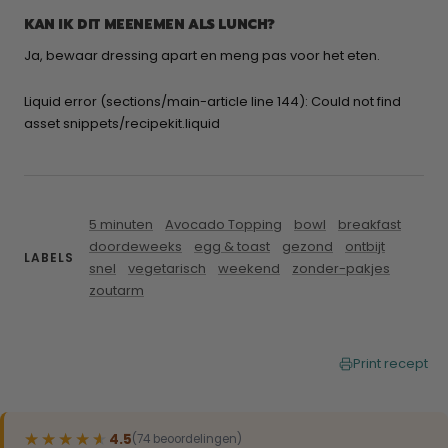
KAN IK DIT MEENEMEN ALS LUNCH?
Ja, bewaar dressing apart en meng pas voor het eten.
Liquid error (sections/main-article line 144): Could not find
asset snippets/recipekit.liquid
5 minuten
Avocado Topping
bowl
breakfast
doordeweeks
egg & toast
gezond
ontbijt
LABELS
snel
vegetarisch
weekend
zonder-pakjes
zoutarm
Print recept
★★★★★
★★★★★
4.5
(74 beoordelingen)