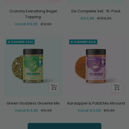
Voeg
toe
Crunchy Everything Bagel
De Complete Set · 15-Pack
Topping
Verkoopprijs
Normale
€64,99
€109,99
Verkoopprijs
Normale
Vanaf €5,95
€6,99
prijs
prijs
☀️ SUMMER SALE
☀️ SUMMER SALE
Bekijk
Bekijk
Green Goddess Groente Mix
Aardappel & Patat Mix Allround
Verkoopprijs
Normale
Verkoopprijs
Normale
Vanaf €4,99
€5,99
Vanaf €4,99
€5,99
prijs
prijs