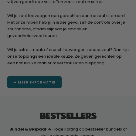
vrij van goedkope vulstoffen zoals zout en suiker.
Wil je zout toevoegen aan gerechten dan kan dat uiteraard.
Met onze mixen heb jij in ieder geval zelf de controle over je
zoutinname, afhankelijk van je smaak en
gezondheidsvoorkeuren.
Wil je extra smaak of crunch toevoegen zonder zout? Dan zijn
onze
toppings
een ideale keuze. Ze geven gerechten op
een natuurlijke manier meer textuur en diepgang.
➔ MEER INFORMATIE
BESTSELLERS
Bundel & Bespaar
🔥 Hoge korting op bestseller bundels of
stel je eigen bundel samen.