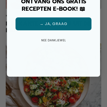
ONTVANG ONS GRATIS
RECEPTEN E-BOOK! 📖
KIP ALLROUND MIX
KROKANTE KIP TACO'S UIT DE
→ JA, GRAAG
PAN
NEE DANKJEWEL