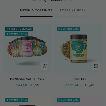
MIXEN & TOPPINGS
LOSSE KRUIDEN
#1 MEEST GEKOZEN
☀️ SUMMER SALE
☀️ SUMMER SALE
+
Bekijk
Voeg
toe
De Starter Set · 9-Pack
Pasta Mix
Verkoopprijs
Normale
Verkoopprijs
Normale
€44,50
€71,95
Vanaf €4,50
€5,49
prijs
prijs
☀️ SUMMER SALE
☀️ SUMMER SALE