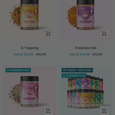
Bekijk
Bekijk
Ei Topping
Traybake Mix
Verkoopprijs
Normale
Verkoopprijs
Normale
Vanaf €5,95
€6,99
Vanaf €4,99
€5,99
prijs
prijs
☀️ SUMMER SALE
#2 MEEST GEKOZEN
☀️ SUMMER SALE
Bekijk
+