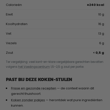
Calorieën
±240 kcal
Eiwit
10 g
Koolhydraten
16 g
Vet
13 g
Vezels
6 g
Zout
< 0,5 g
Ter vergelijking: veel kant-en-klare vergelijkbare gerechten bevatten
volgens
het Voedingscentrum
1,5–2,5 g zout per portie.
PAST BIJ DEZE KOKEN-STIJLEN
Frisse en gezonde recepten
— de context waarin dit
gerecht thuishoort.
Koken zonder pakjes
— herontdek wat pure ingrediënten
kunnen.