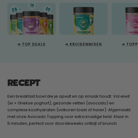
➔ TOP DEALS
➔ KRUIDENMIXEN
➔ TOP
RECEPT
Een breakfast bowl die je opvult en op smaak houdt. Vol eiwit
(ei + Griekse yoghurt), gezonde vetten (avocado) en
complexe koolhydraten (volkoren toast of haver). Afgemaakt
met onze Avocado Topping voor extra kruidige twist. Klaar in
5 minuten, perfect voor doordeweeks ontbijt of brunch.