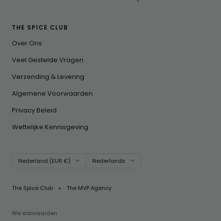
THE SPICE CLUB
Over Ons
Veel Gestelde Vragen
Verzending & Levering
Algemene Voorwaarden
Privacy Beleid
Wettelijke Kennisgeving
Land/regio
Taal
Nederland (EUR €)
Nederlands
The Spice Club
The MVP Agency
We aanvaarden