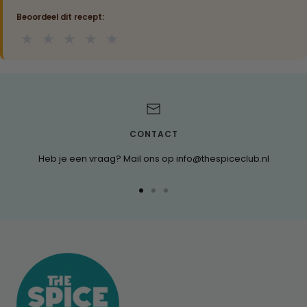
Beoordeel dit recept:
★
★
★
★
★
CONTACT
Heb je een vraag? Mail ons op info@thespiceclub.nl
Ga
Ga
Ga
naar
naar
naar
dia
dia
dia
1
2
3