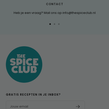
CONTACT
Heb je een vraag? Mail ons op info@thespiceclub.nl
Ga
Ga
Ga
naar
naar
naar
dia
dia
dia
1
2
3
GRATIS RECEPTEN IN JE INBOX?
Jouw email