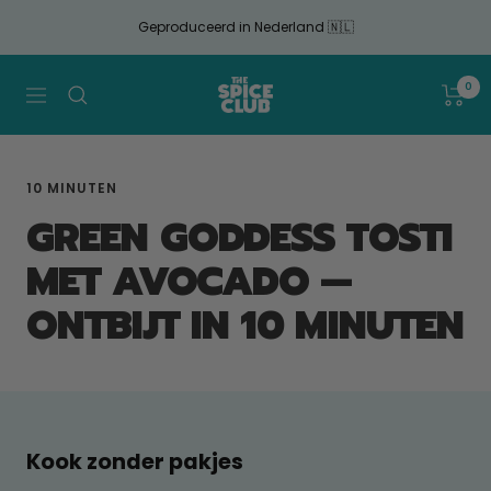
Doorgaan
Geproduceerd in Nederland 🇳🇱
naar
artikel
The
0
Navigatie
Spice
Club
10 MINUTEN
GREEN GODDESS TOSTI
MET AVOCADO —
ONTBIJT IN 10 MINUTEN
Kook zonder pakjes