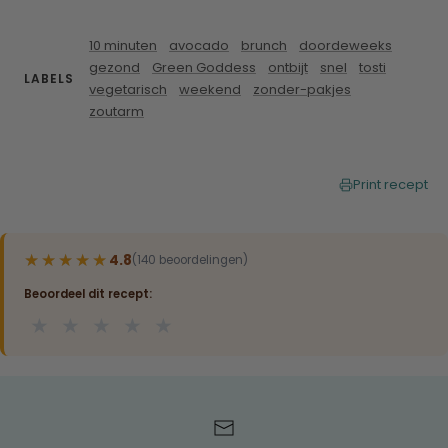
10 minuten
avocado
brunch
doordeweeks
gezond
Green Goddess
ontbijt
snel
tosti
LABELS
vegetarisch
weekend
zonder-pakjes
zoutarm
Print recept
★★★★★
★★★★★
4.8
(140 beoordelingen)
Beoordeel dit recept:
★
★
★
★
★