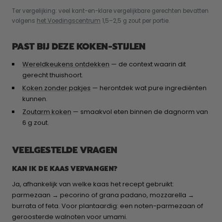
Ter vergelijking: veel kant-en-klare vergelijkbare gerechten bevatten
volgens
het Voedingscentrum
1,5–2,5 g zout per portie.
PAST BIJ DEZE KOKEN-STIJLEN
Wereldkeukens ontdekken
— de context waarin dit
gerecht thuishoort.
Koken zonder pakjes
— herontdek wat pure ingrediënten
kunnen.
Zoutarm koken
— smaakvol eten binnen de dagnorm van
6 g zout.
VEELGESTELDE VRAGEN
KAN IK DE KAAS VERVANGEN?
Ja, afhankelijk van welke kaas het recept gebruikt:
parmezaan → pecorino of grana padano, mozzarella →
burrata of feta. Voor plantaardig: een noten-parmezaan of
geroosterde walnoten voor umami.