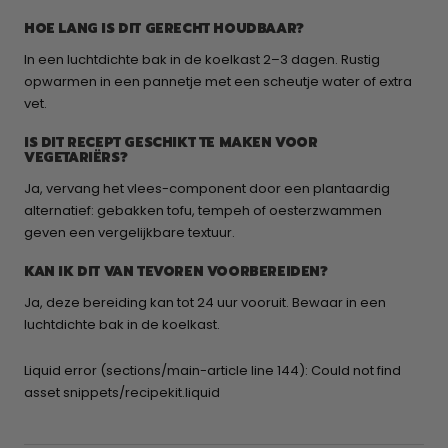
HOE LANG IS DIT GERECHT HOUDBAAR?
In een luchtdichte bak in de koelkast 2–3 dagen. Rustig
opwarmen in een pannetje met een scheutje water of extra
vet.
IS DIT RECEPT GESCHIKT TE MAKEN VOOR
VEGETARIËRS?
Ja, vervang het vlees-component door een plantaardig
alternatief: gebakken tofu, tempeh of oesterzwammen
geven een vergelijkbare textuur.
KAN IK DIT VAN TEVOREN VOORBEREIDEN?
Ja, deze bereiding kan tot 24 uur vooruit. Bewaar in een
luchtdichte bak in de koelkast.
Liquid error (sections/main-article line 144): Could not find
asset snippets/recipekit.liquid