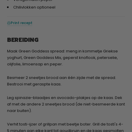
Chilivlokken optioneel
Print recept
BEREIDING
Maak Green Goddess spread: meng in kommetje Griekse
yoghurt, Green Goddess Mix, geperst knoflook, peterselie,
olijfolie, limoensap en peper.
Besmeer 2 sneetjes brood aan één zijde met de spread.
Bestrooi met geraspte kaas.
Leg spinazie-blaadjes en avocado-plakjes op de kaas. Dek
af met de andere 2 sneetjes brood (de niet-besmeerde kant
naar buiten).
Verhit tosti-ijzer of grillpan met beetje boter. Grill de tosti's 4-
5 minuten aan elke kant tot goudbruin en de kaas gesmolten