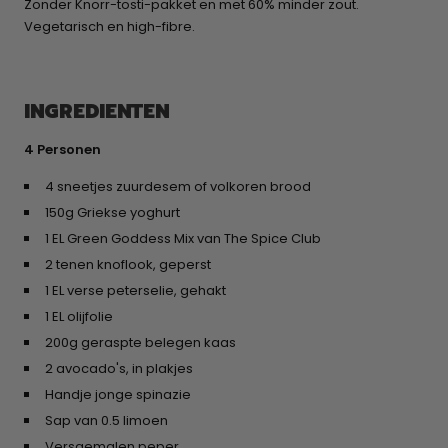
Zonder Knorr-tosti-pakket en met 60% minder zout.
Vegetarisch en high-fibre.
INGREDIENTEN
4 Personen
4 sneetjes zuurdesem of volkoren brood
150g Griekse yoghurt
1 EL Green Goddess Mix van The Spice Club
2 tenen knoflook, geperst
1 EL verse peterselie, gehakt
1 EL olijfolie
200g geraspte belegen kaas
2 avocado's, in plakjes
Handje jonge spinazie
Sap van 0.5 limoen
Versgemalen peper