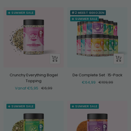
prijs
prijs
☀️ SUMMER SALE
#2 MEEST GEKOZEN
☀️ SUMMER SALE
Bekijk
+
Voeg
toe
Crunchy Everything Bagel
De Complete Set · 15-Pack
Topping
Verkoopprijs
Normale
€64,99
€109,99
Verkoopprijs
Normale
Vanaf €5,95
€6,99
prijs
prijs
☀️ SUMMER SALE
☀️ SUMMER SALE