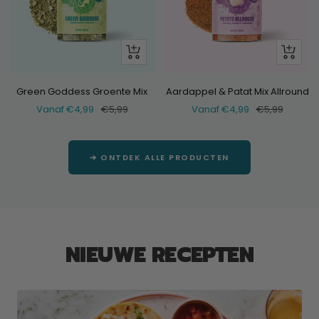
Bekijk
Bekijk
Green Goddess Groente Mix
Aardappel & Patat Mix Allround
Verkoopprijs
Normale
Verkoopprijs
Normale
Vanaf €4,99
€5,99
Vanaf €4,99
€5,99
prijs
prijs
➔ ONTDEK ALLE PRODUCTEN
NIEUWE RECEPTEN