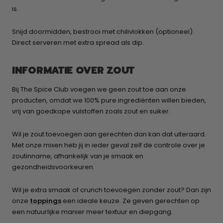
is.
Snijd doormidden, bestrooi met chilivlokken (optioneel).
Direct serveren met extra spread als dip.
INFORMATIE OVER ZOUT
Bij The Spice Club voegen we geen zout toe aan onze
producten, omdat we 100% pure ingrediënten willen bieden,
vrij van goedkope vulstoffen zoals zout en suiker.
Wil je zout toevoegen aan gerechten dan kan dat uiteraard.
Met onze mixen heb jij in ieder geval zelf de controle over je
zoutinname, afhankelijk van je smaak en
gezondheidsvoorkeuren.
Wil je extra smaak of crunch toevoegen zonder zout? Dan zijn
onze
toppings
een ideale keuze. Ze geven gerechten op
een natuurlijke manier meer textuur en diepgang.