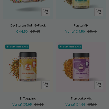
+
Bekijk
Voeg
toe
De Starter Set · 9-Pack
Pasta Mix
Verkoopprijs
Normale
Verkoopprijs
Normale
€44,50
€71,95
Vanaf €4,50
€5,49
prijs
prijs
☀️ SUMMER SALE
☀️ SUMMER SALE
Bekijk
Bekijk
Ei Topping
Traybake Mix
Verkoopprijs
Normale
Verkoopprijs
Normale
Vanaf €5,95
€6,99
Vanaf €4,99
€5,99