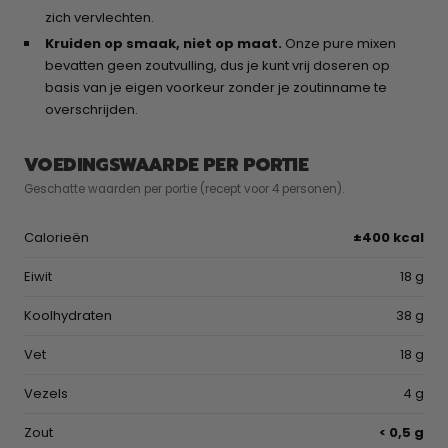
zich vervlechten.
Kruiden op smaak, niet op maat.
Onze pure mixen
bevatten geen zoutvulling, dus je kunt vrij doseren op
basis van je eigen voorkeur zonder je zoutinname te
overschrijden.
VOEDINGSWAARDE PER PORTIE
Geschatte waarden per portie (recept voor 4 personen).
Calorieën
±400 kcal
Eiwit
18 g
Koolhydraten
38 g
Vet
18 g
Vezels
4 g
Zout
< 0,5 g