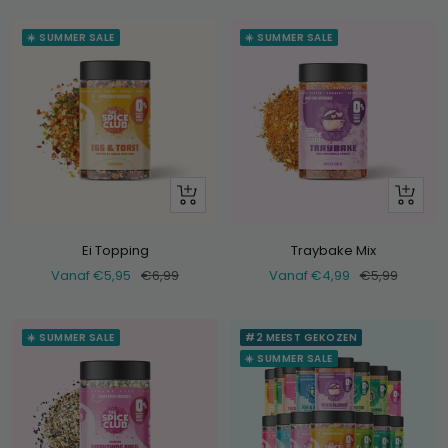
☀️ SUMMER SALE
☀️ SUMMER SALE
Bekijk
Bekijk
Ei Topping
Traybake Mix
Verkoopprijs
Normale
Verkoopprijs
Normale
Vanaf €5,95
€6,99
Vanaf €4,99
€5,99
prijs
prijs
☀️ SUMMER SALE
#2 MEEST GEKOZEN
☀️ SUMMER SALE