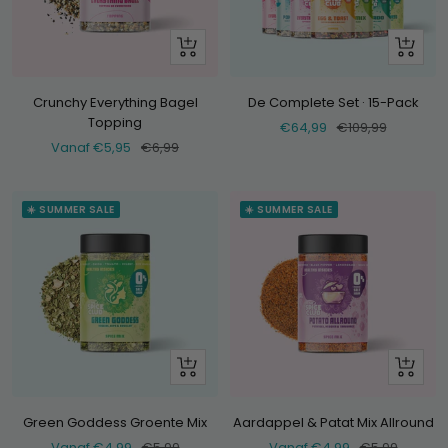
Bekijk
+
Voeg
toe
Crunchy Everything Bagel
De Complete Set · 15-Pack
Topping
Verkoopprijs
Normale
€64,99
€109,99
Verkoopprijs
Normale
Vanaf €5,95
€6,99
prijs
prijs
☀️ SUMMER SALE
☀️ SUMMER SALE
Bekijk
Bekijk
Green Goddess Groente Mix
Aardappel & Patat Mix Allround
Verkoopprijs
Normale
Verkoopprijs
Normale
Vanaf €4,99
€5,99
Vanaf €4,99
€5,99