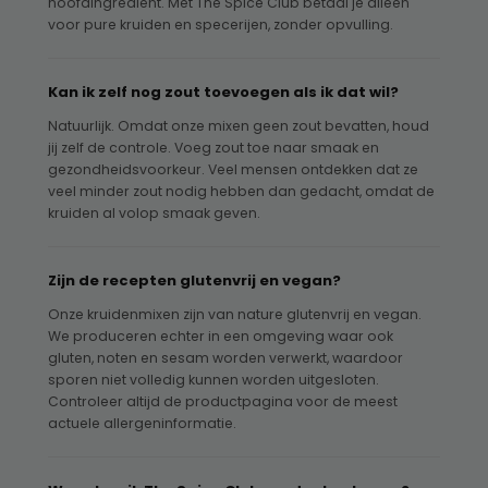
hoofdingrediënt. Met The Spice Club betaal je alleen
voor pure kruiden en specerijen, zonder opvulling.
Kan ik zelf nog zout toevoegen als ik dat wil?
Natuurlijk. Omdat onze mixen geen zout bevatten, houd
jij zelf de controle. Voeg zout toe naar smaak en
gezondheidsvoorkeur. Veel mensen ontdekken dat ze
veel minder zout nodig hebben dan gedacht, omdat de
kruiden al volop smaak geven.
Zijn de recepten glutenvrij en vegan?
Onze kruidenmixen zijn van nature glutenvrij en vegan.
We produceren echter in een omgeving waar ook
gluten, noten en sesam worden verwerkt, waardoor
sporen niet volledig kunnen worden uitgesloten.
Controleer altijd de productpagina voor de meest
actuele allergeninformatie.