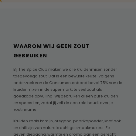
WAAROM WIJ GEEN ZOUT
GEBRUIKEN
Bij The Spice Club maken we alle kruidenmixen zonder
toegevoegd zout. Dat is een bewuste keuze. Volgens
onderzoek van de Consumentenbond bevat 75% van de
kruidenmixen in de supermarkt te veel zout als
goedkope opvulling. Wij gebruiken alleen pure kruiden
en specerijen, zodat jij zelf de controle houdt over je
zoutinname.
Kruiden zoals komijn, oregano, paprikapoeder, knoflook
en chili zijn van nature krachtige smaakmakers. Ze
geven diepgang, warmte en aroma aan een gerecht