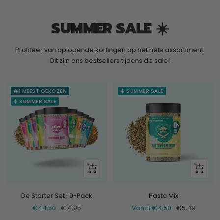
SUMMER SALE ☀️
Profiteer van oplopende kortingen op het hele assortiment.
Dit zijn ons bestsellers tijdens de sale!
#1 MEEST GEKOZEN
☀️ SUMMER SALE
☀️ SUMMER SALE
+
Bekijk
Voeg
toe
De Starter Set · 9-Pack
Pasta Mix
Verkoopprijs
Normale
Verkoopprijs
Normale
€44,50
€71,95
Vanaf €4,50
€5,49
prijs
prijs