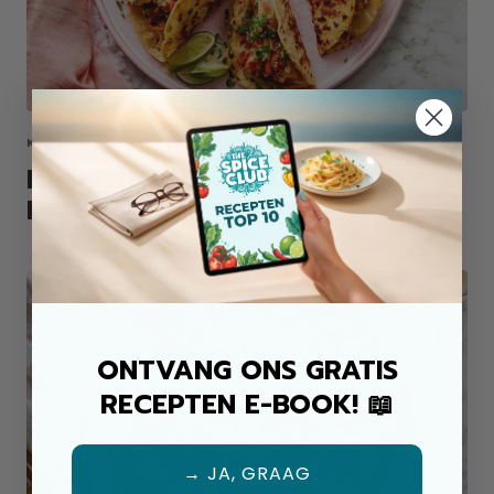
KIP ALLROUND MIX
KROKANTE KIP TACO'S UIT DE
PAN
ONTVANG ONS GRATIS
RECEPTEN E-BOOK! 📖
→ JA, GRAAG