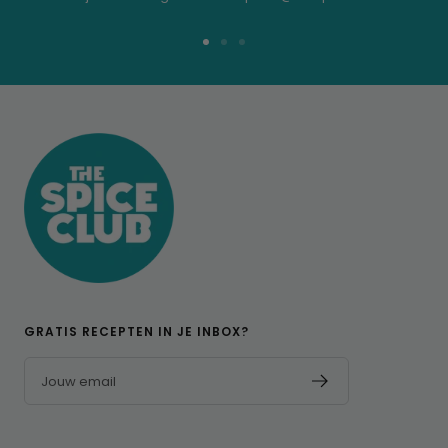
Ga
Ga
Ga
naar
naar
naar
dia
dia
dia
1
2
3
GRATIS RECEPTEN IN JE INBOX?
Jouw email