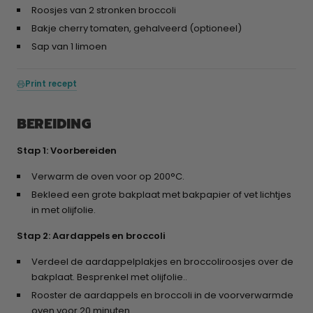
Roosjes van 2 stronken broccoli
Bakje cherry tomaten, gehalveerd (optioneel)
Sap van 1 limoen
Print recept
BEREIDING
Stap 1: Voorbereiden
Verwarm de oven voor op 200°C.
Bekleed een grote bakplaat met bakpapier of vet lichtjes
in met olijfolie.
Stap 2: Aardappels en broccoli
Verdeel de aardappelplakjes en broccoliroosjes over de
bakplaat. Besprenkel met olijfolie..
Rooster de aardappels en broccoli in de voorverwarmde
oven voor 20 minuten.