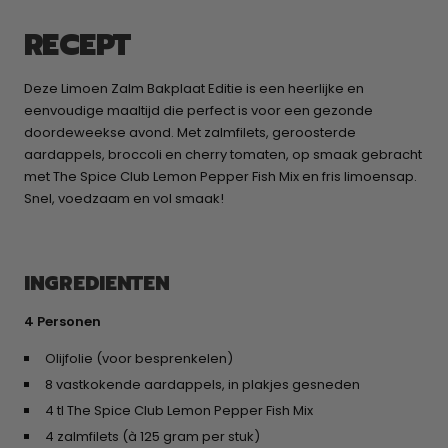
RECEPT
Deze Limoen Zalm Bakplaat Editie is een heerlijke en
eenvoudige maaltijd die perfect is voor een gezonde
doordeweekse avond. Met zalmfilets, geroosterde
aardappels, broccoli en cherry tomaten, op smaak gebracht
met The Spice Club Lemon Pepper Fish Mix en fris limoensap.
Snel, voedzaam en vol smaak!
INGREDIENTEN
4 Personen
Olijfolie (voor besprenkelen)
8 vastkokende aardappels, in plakjes gesneden
4 tl The Spice Club Lemon Pepper Fish Mix
4 zalmfilets (à 125 gram per stuk)