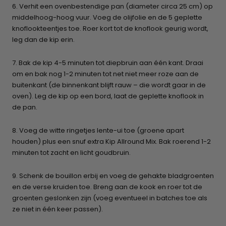
6. Verhit een ovenbestendige pan (diameter circa 25 cm) op
middelhoog-hoog vuur. Voeg de olijfolie en de 5 geplette
knoflookteentjes toe. Roer kort tot de knoflook geurig wordt,
leg dan de kip erin.
7. Bak de kip 4-5 minuten tot diepbruin aan één kant. Draai
om en bak nog 1-2 minuten tot net niet meer roze aan de
buitenkant (de binnenkant blijft rauw – die wordt gaar in de
oven). Leg de kip op een bord, laat de geplette knoflook in
de pan.
8. Voeg de witte ringetjes lente-ui toe (groene apart
houden) plus een snuf extra Kip Allround Mix. Bak roerend 1-2
minuten tot zacht en licht goudbruin.
9. Schenk de bouillon erbij en voeg de gehakte bladgroenten
en de verse kruiden toe. Breng aan de kook en roer tot de
groenten geslonken zijn (voeg eventueel in batches toe als
ze niet in één keer passen).