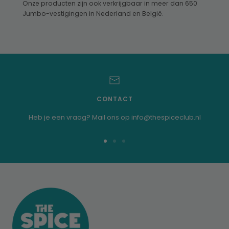
Onze producten zijn ook verkrijgbaar in meer dan 650
Jumbo-vestigingen in Nederland en België.
CONTACT
Heb je een vraag? Mail ons op info@thespiceclub.nl
Ga
Ga
Ga
naar
naar
naar
dia
dia
dia
1
2
3