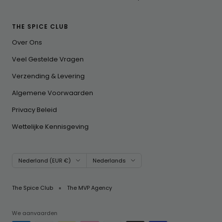
THE SPICE CLUB
Over Ons
Veel Gestelde Vragen
Verzending & Levering
Algemene Voorwaarden
Privacy Beleid
Wettelijke Kennisgeving
Land/regio
Taal
Nederland (EUR €)
Nederlands
The Spice Club
The MVP Agency
We aanvaarden