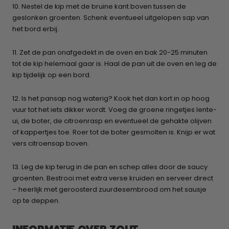
10. Nestel de kip met de bruine kant boven tussen de
geslonken groenten. Schenk eventueel uitgelopen sap van
het bord erbij.
11. Zet de pan onafgedekt in de oven en bak 20-25 minuten
tot de kip helemaal gaar is. Haal de pan uit de oven en leg de
kip tijdelijk op een bord.
12. Is het pansap nog waterig? Kook het dan kort in op hoog
vuur tot het iets dikker wordt. Voeg de groene ringetjes lente-
ui, de boter, de citroenrasp en eventueel de gehakte olijven
of kappertjes toe. Roer tot de boter gesmolten is. Knijp er wat
vers citroensap boven.
13. Leg de kip terug in de pan en schep alles door de saucy
groenten. Bestrooi met extra verse kruiden en serveer direct
– heerlijk met geroosterd zuurdesembrood om het sausje
op te deppen.