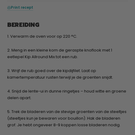
Print recept
BEREIDING
1. Verwarm de oven voor op 220 °C.
2. Meng in een kleine kom de geraspte knoflook met 1
eetlepel Kip Allround Mix tot een rub.
3. Wrijf de rub goed over de kipdijfilet. Laat op
kamertemperatuur rusten terwijl je de groenten snijdt.
4. Snijd de lente-ui in dunne ringetjes – houd witte en groene
delen apart.
5. Trek de bladeren van de stevige groenten van de steeltjes
(steeltjes kun je bewaren voor bouillon). Hak de bladeren
grof. Je hebt ongeveer 8-9 koppen losse bladeren nodig.