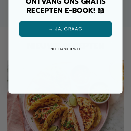
ONTVANG ONS GRATIS
➔ ONTDEK DE BESTSELLERS
RECEPTEN E-BOOK! 📖
→ JA, GRAAG
NIEUWE RECEPTEN
NEE DANKJEWEL