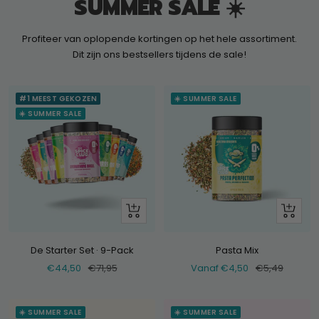
SUMMER SALE ☀️
Profiteer van oplopende kortingen op het hele assortiment.
Dit zijn ons bestsellers tijdens de sale!
#1 MEEST GEKOZEN
☀️ SUMMER SALE
☀️ SUMMER SALE
+
Bekijk
Voeg
toe
De Starter Set · 9-Pack
Pasta Mix
Verkoopprijs
Normale
Verkoopprijs
Normale
€44,50
€71,95
Vanaf €4,50
€5,49
prijs
prijs
☀️ SUMMER SALE
☀️ SUMMER SALE