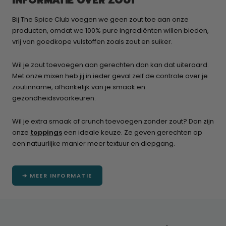
INFORMATIE OVER ZOUT
Bij The Spice Club voegen we geen zout toe aan onze
producten, omdat we 100% pure ingrediënten willen bieden,
vrij van goedkope vulstoffen zoals zout en suiker.
Wil je zout toevoegen aan gerechten dan kan dat uiteraard.
Met onze mixen heb jij in ieder geval zelf de controle over je
zoutinname, afhankelijk van je smaak en
gezondheidsvoorkeuren.
Wil je extra smaak of crunch toevoegen zonder zout? Dan zijn
onze
toppings
een ideale keuze. Ze geven gerechten op
een natuurlijke manier meer textuur en diepgang.
➔ MEER INFORMATIE