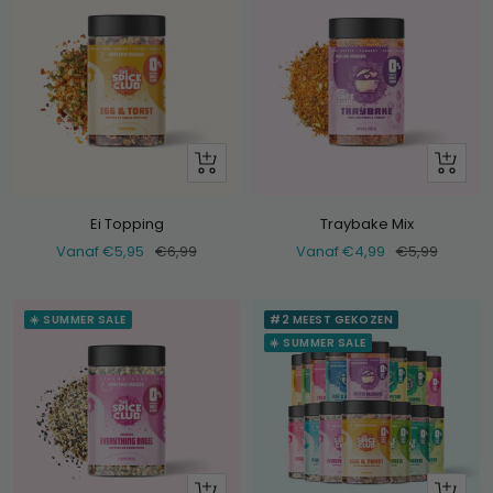
Bekijk
Bekijk
Ei Topping
Traybake Mix
Verkoopprijs
Normale
Verkoopprijs
Normale
Vanaf €5,95
€6,99
Vanaf €4,99
€5,99
prijs
prijs
☀️ SUMMER SALE
#2 MEEST GEKOZEN
☀️ SUMMER SALE
Bekijk
+