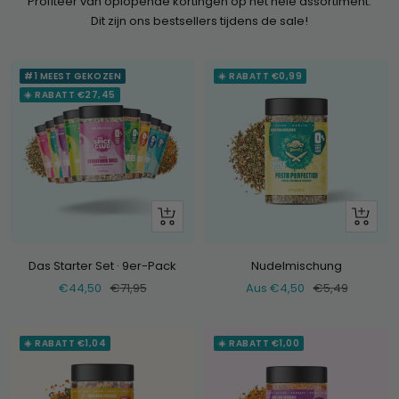
Profiteer van oplopende kortingen op het hele assortiment.
Dit zijn ons bestsellers tijdens de sale!
#1 MEEST GEKOZEN
☀️ RABATT €0,99
☀️ RABATT €27,45
+
Schau
Hinzufügen
dir
an
Das Starter Set · 9er-Pack
Nudelmischung
Verkaufspreis
Normaler
Verkaufspreis
Normaler
€44,50
€71,95
Aus €4,50
€5,49
Preis
Preis
☀️ RABATT €1,04
☀️ RABATT €1,00