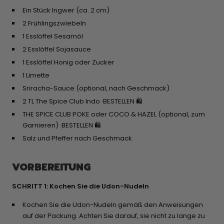
Ein Stück Ingwer (ca. 2 cm)
2 Frühlingszwiebeln
1 Esslöffel Sesamöl
2 Esslöffel Sojasauce
1 Esslöffel Honig oder Zucker
1 Limette
Sriracha-Sauce (optional, nach Geschmack)
2 TL The Spice Club Indo ·
BESTELLEN 🛍️
THE SPICE CLUB POKE oder COCO & HAZEL (optional, zum
Garnieren) ·
BESTELLEN 🛍️
Salz und Pfeffer nach Geschmack
VORBEREITUNG
SCHRITT 1: Kochen Sie die Udon-Nudeln
Kochen Sie die Udon-Nudeln gemäß den Anweisungen
auf der Packung. Achten Sie darauf, sie nicht zu lange zu