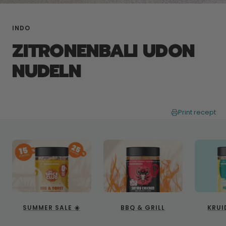
INDO
ZITRONENBALI UDON
NUDELN
Print recept
SUMMER SALE ☀️
BBQ & GRILL
KRUI