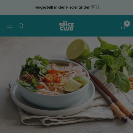
Gehen
Hergestellt in den Niederlanden 🇳🇱
Sie
zum
Artikel
The
0
Navigation
Spice
Club