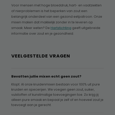
Voor mensen met hoge bloeddruk, hart- en vaatziekten
of nierproblemen is het beperken van zout een
belangrijk onderdeel van een gezond eetpatroon. Onze
mixen maken dat makkelijk zonder in te leveren op
smaak. Meer weten? De
Hartstichting
geeft uitgebreide
informatie over zout en je gezondheid.
VEELGESTELDE VRAGEN
Bevatten jullie mixen echt geen zout?
Klopt. Al onze kruidenmixen bestaan voor 100% uit pure
kruiden en specerijen. We voegen geen zout, suiker,
vulstoffen of kunstmatige toevoegingen toe. Zo krijg jij
alleen pure smaak en bepaal je zelf of en hoeveel zout je
toevoegt aan je gerecht.