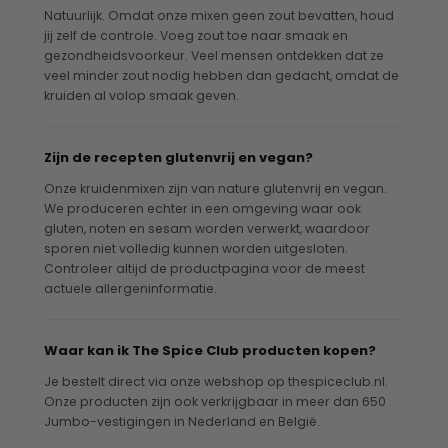
Natuurlijk. Omdat onze mixen geen zout bevatten, houd
jij zelf de controle. Voeg zout toe naar smaak en
gezondheidsvoorkeur. Veel mensen ontdekken dat ze
veel minder zout nodig hebben dan gedacht, omdat de
kruiden al volop smaak geven.
Zijn de recepten glutenvrij en vegan?
Onze kruidenmixen zijn van nature glutenvrij en vegan.
We produceren echter in een omgeving waar ook
gluten, noten en sesam worden verwerkt, waardoor
sporen niet volledig kunnen worden uitgesloten.
Controleer altijd de productpagina voor de meest
actuele allergeninformatie.
Waar kan ik The Spice Club producten kopen?
Je bestelt direct via onze webshop op thespiceclub.nl.
Onze producten zijn ook verkrijgbaar in meer dan 650
Jumbo-vestigingen in Nederland en België.