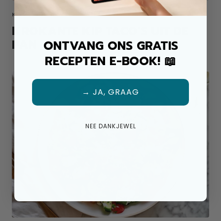
KIP ALLROUND MIX
KROKANTE KIP TACO'S UIT DE
PAN
ONTVANG ONS GRATIS
RECEPTEN E-BOOK! 📖
→ JA, GRAAG
NEE DANKJEWEL