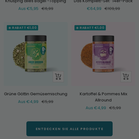
Knusprig alles Bagel -Topping
Das Komplett-Set · 14er-Pack
Verkaufspreis
Normaler
Verkaufspreis
Normaler
Aus €5,95
€6,99
€64,99
€109,99
Preis
Preis
☀️ RABATT €1,00
☀️ RABATT €1,00
Schau
Schau
dir
dir
an
an
Grüne Göttin Gemüsemischung
Kartoffel & Pommes Mix
Allround
Verkaufspreis
Normaler
Aus €4,99
€5,99
Verkaufspreis
Normaler
Aus €4,99
€5,99
Preis
Preis
ENTDECKEN SIE ALLE PRODUKTE