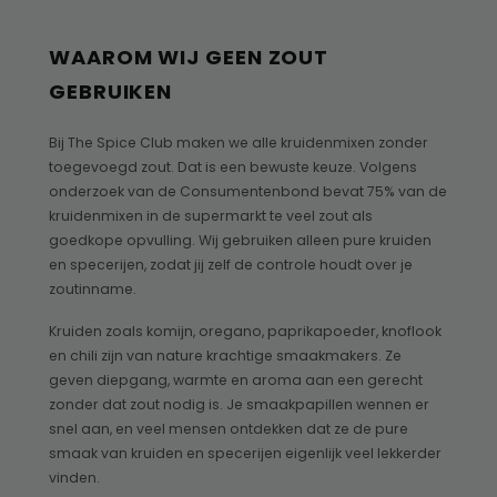
WAAROM WIJ GEEN ZOUT
GEBRUIKEN
Bij The Spice Club maken we alle kruidenmixen zonder
toegevoegd zout. Dat is een bewuste keuze. Volgens
onderzoek van de Consumentenbond bevat 75% van de
kruidenmixen in de supermarkt te veel zout als
goedkope opvulling. Wij gebruiken alleen pure kruiden
en specerijen, zodat jij zelf de controle houdt over je
zoutinname.
Kruiden zoals komijn, oregano, paprikapoeder, knoflook
en chili zijn van nature krachtige smaakmakers. Ze
geven diepgang, warmte en aroma aan een gerecht
zonder dat zout nodig is. Je smaakpapillen wennen er
snel aan, en veel mensen ontdekken dat ze de pure
smaak van kruiden en specerijen eigenlijk veel lekkerder
vinden.