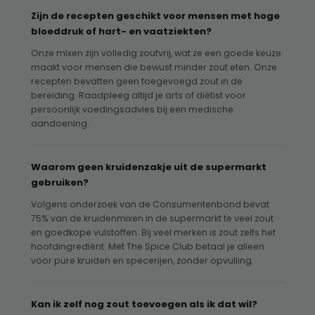
Zijn de recepten geschikt voor mensen met hoge
bloeddruk of hart- en vaatziekten?
Onze mixen zijn volledig zoutvrij, wat ze een goede keuze
maakt voor mensen die bewust minder zout eten. Onze
recepten bevatten geen toegevoegd zout in de
bereiding. Raadpleeg altijd je arts of diëtist voor
persoonlijk voedingsadvies bij een medische
aandoening.
Waarom geen kruidenzakje uit de supermarkt
gebruiken?
Volgens onderzoek van de Consumentenbond bevat
75% van de kruidenmixen in de supermarkt te veel zout
en goedkope vulstoffen. Bij veel merken is zout zelfs het
hoofdingrediënt. Met The Spice Club betaal je alleen
voor pure kruiden en specerijen, zonder opvulling.
Kan ik zelf nog zout toevoegen als ik dat wil?