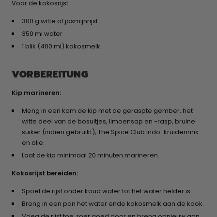
Voor de kokosrijst:
300 g witte of jasmijnrijst
350 ml water
1 blik (400 ml) kokosmelk
VORBEREITUNG
Kip marineren:
Meng in een kom de kip met de geraspte gember, het
witte deel van de bosuitjes, limoensap en -rasp, bruine
suiker (indien gebruikt), The Spice Club Indo-kruidenmix
en olie.
Laat de kip minimaal 20 minuten marineren.
Kokosrijst bereiden:
Spoel de rijst onder koud water tot het water helder is.
Breng in een pan het water ende kokosmelk aan de kook.
Voeg de rijst toe, roer goed door en breng opnieuw aan