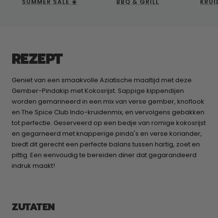
SUMMER SALE ☀️
BBQ & GRILL
KRUI
REZEPT
Geniet van een smaakvolle Aziatische maaltijd met deze
Gember-Pindakip met Kokosrijst. Sappige kippendijen
worden gemarineerd in een mix van verse gember, knoflook
en The Spice Club Indo-kruidenmix, en vervolgens gebakken
tot perfectie. Geserveerd op een bedje van romige kokosrijst
en gegarneerd met knapperige pinda's en verse koriander,
biedt dit gerecht een perfecte balans tussen hartig, zoet en
pittig. Een eenvoudig te bereiden diner dat gegarandeerd
indruk maakt!
ZUTATEN