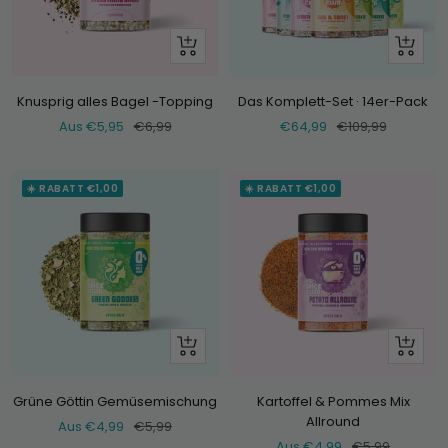
Schau
+
dir
Hinzufü
an
Knusprig alles Bagel -Topping
Das Komplett-Set · 14er-Pack
Verkaufspreis
Normaler
Verkaufspreis
Normaler
Aus €5,95
€6,99
€64,99
€109,99
Preis
Preis
☀️ RABATT €1,00
☀️ RABATT €1,00
Schau
Schau
dir
dir
an
an
Grüne Göttin Gemüsemischung
Kartoffel & Pommes Mix
Allround
Verkaufspreis
Normaler
Aus €4,99
€5,99
Verkaufspreis
Normaler
Aus €4,99
€5,99
Preis