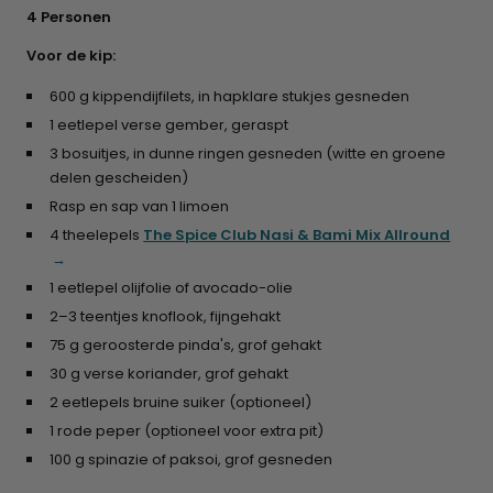
4 Personen
Voor de kip:
600 g kippendijfilets, in hapklare stukjes gesneden
1 eetlepel verse gember, geraspt
3 bosuitjes, in dunne ringen gesneden (witte en groene
delen gescheiden)
Rasp en sap van 1 limoen
4 theelepels
The Spice Club Nasi & Bami Mix Allround
1 eetlepel olijfolie of avocado-olie
2–3 teentjes knoflook, fijngehakt
75 g geroosterde pinda's, grof gehakt
30 g verse koriander, grof gehakt
2 eetlepels bruine suiker (optioneel)
1 rode peper (optioneel voor extra pit)
100 g spinazie of paksoi, grof gesneden