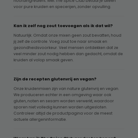
hoofdingrediënt. Met The Spice Club betaal je alleen
voor pure kruiden en specerijen, zonder opvulling.
Kan ik zelf nog zout toevoegen als ik dat wil?
Natuurlijk. Omdat onze mixen geen zout bevatten, houd
jij zelf de controle. Voeg zout toe naar smaak en
gezondheidsvoorkeur. Veel mensen ontdekken dat ze
veel minder zout nodig hebben dan gedacht, omdat de
kruiden al volop smaak geven.
Zijn de recepten glutenvrij en vegan?
Onze kruidenmixen zijn van nature glutenvrij en vegan.
We produceren echter in een omgeving waar ook
gluten, noten en sesam worden verwerkt, waardoor
sporen niet volledig kunnen worden uitgesloten.
Controleer altijd de productpagina voor de meest
actuele allergeninformatie.