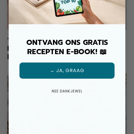
KIP ALLROUND MIX
ONTVANG ONS GRATIS
KROKANTE KIP TACO'S UIT DE
RECEPTEN E-BOOK! 📖
PAN
→ JA, GRAAG
NEE DANKJEWEL