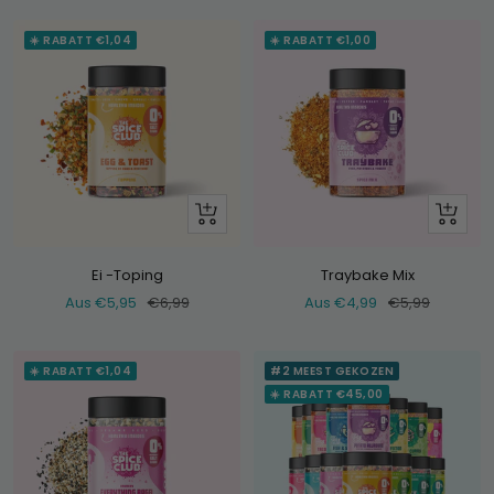
☀️ RABATT €1,04
☀️ RABATT €1,00
Schau
Schau
dir
dir
an
an
Ei -Toping
Traybake Mix
Verkaufspreis
Normaler
Verkaufspreis
Normaler
Aus €5,95
€6,99
Aus €4,99
€5,99
Preis
Preis
☀️ RABATT €1,04
#2 MEEST GEKOZEN
☀️ RABATT €45,00