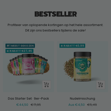
BESTSELLER
Profiteer van oplopende kortingen op het hele assortiment.
Dit zijn ons bestsellers tijdens de sale!
#1 MEEST GEKOZEN
☀️ RABATT €0,99
☀️ RABATT €27,45
+
Schau
Hinzufügen
dir
an
Das Starter Set · 9er-Pack
Nudelmischung
Verkaufspreis
Normaler
Verkaufspreis
Normaler
€44,50
€71,95
Aus €4,50
€5,49
Preis
Preis