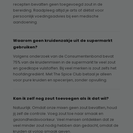
recepten bevatten geen toegevoegd zout in de
bereiding. Raadpleeg altijd je arts of diëtist voor
persoonlijk voedingsadvies bij een medische
aandoening.
Waarom geen kruidenzakje uit de supermarkt
gebruiken?
Volgens onderzoek van de Consumentenbond bevat
75% van de kruidenmixen in de supermarkt te veel zout
en goedkope vulstoffen. Bij veel merken is zout zelfs het
hoofdingrediënt. Met The Spice Club betaal je alleen
voor pure kruiden en specerijen, zonder opvulling.
Kan ik zelf nog zout toevoegen als ik dat wil?
Natuurlijk. Omdat onze mixen geen zout bevatten, houd
jij zelf de controle. Voeg zout toe naar smaak en
gezondheidsvoorkeur. Veel mensen ontdekken dat ze
veel minder zout nodig hebben dan gedacht, omdat de
kruiden al volop smaak geven.