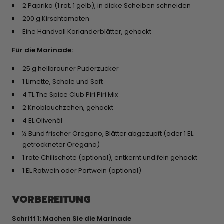
2 Paprika (1 rot, 1 gelb), in dicke Scheiben schneiden
200 g Kirschtomaten
Eine Handvoll Korianderblätter, gehackt
Für die Marinade:
25 g hellbrauner Puderzucker
1 Limette, Schale und Saft
4 TL The Spice Club Piri Piri Mix
2 Knoblauchzehen, gehackt
4 EL Olivenöl
½ Bund frischer Oregano, Blätter abgezupft (oder 1 EL
getrockneter Oregano)
1 rote Chilischote (optional), entkernt und fein gehackt
1 EL Rotwein oder Portwein (optional)
VORBEREITUNG
Schritt 1: Machen Sie die Marinade