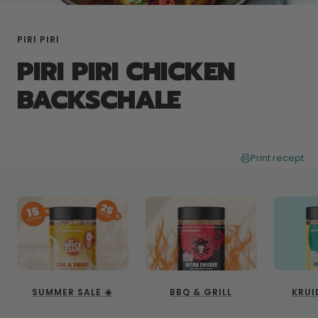
PIRI PIRI
PIRI PIRI CHICKEN
BACKSCHALE
Print recept
SUMMER SALE ☀️
BBQ & GRILL
KRUI