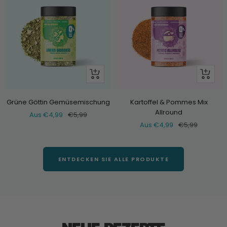
Schau
Schau
dir
dir
an
an
Grüne Göttin Gemüsemischung
Kartoffel & Pommes Mix
Allround
Verkaufspreis
Normaler
Aus €4,99
€5,99
Verkaufspreis
Normaler
Aus €4,99
€5,99
Preis
Preis
ENTDECKEN SIE ALLE PRODUKTE