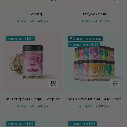
dir
dir
an
an
Ei -Toping
Traybake Mix
Verkaufspreis
Normaler
Verkaufspreis
Normaler
Aus €5,95
€6,99
Aus €4,99
€5,99
Preis
Preis
☀️ RABATT €1,04
#2 MEEST GEKOZEN
☀️ RABATT €45,00
Schau
+
dir
Hinzufü
an
Knusprig alles Bagel -Topping
Das Komplett-Set · 14er-Pack
Verkaufspreis
Normaler
Verkaufspreis
Normaler
Aus €5,95
€6,99
€64,99
€109,99
Preis
Preis
☀️ RABATT €1,00
☀️ RABATT €1,00