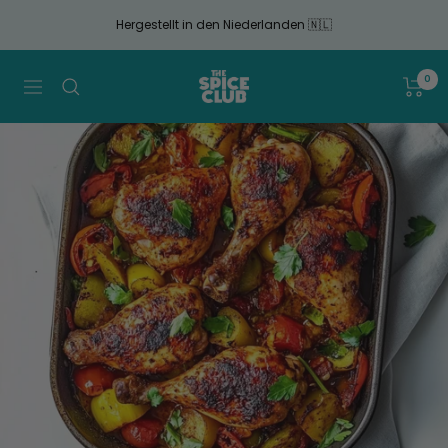
Gehen
Hergestellt in den Niederlanden 🇳🇱
Sie
zum
Artikel
The
0
Navigation
Spice
Club