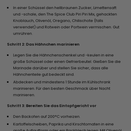
In einer Schüssel den hellbraunen Zucker, Limettensaft
und -schale, den The Spice Club Piri Piri Mix, gehackten
Knoblauch, Olivenöl, Oregano, Chilischote (falls
verwendet) und Rotwein oder Portwein vermischen. Gut
umrühren.
Schritt 2: Das Hähnchen marinieren
Legen Sie die Hähnchenschenkel und -keulen in eine
große Schüssel oder einen Gefrierbeutel. Gießen Sie die
Marinade darüber und stellen Sie sicher, dass alle
Hähnchenteile gut bedeckt sind.
Abdecken und mindestens 1 Stunde im Kühlschrank
marinieren. Für den besten Geschmack über Nacht
marinieren.
Schritt 3: Bereiten Sie das Eintopfgericht vor
Den Backofen auf 200°C vorheizen.
Kartoffelscheiben, Paprika und Kirschtomaten in eine
große Auflaufform oder ein Backblech legen. Mit Olivenöl