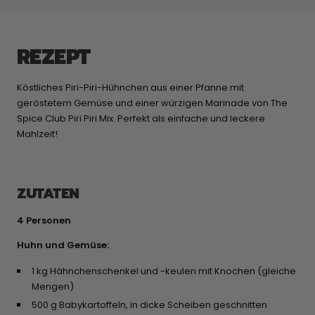
REZEPT
Köstliches Piri-Piri-Hühnchen aus einer Pfanne mit
geröstetem Gemüse und einer würzigen Marinade von The
Spice Club Piri Piri Mix. Perfekt als einfache und leckere
Mahlzeit!
ZUTATEN
4 Personen
Huhn und Gemüse:
1 kg Hähnchenschenkel und -keulen mit Knochen (gleiche
Mengen)
500 g Babykartoffeln, in dicke Scheiben geschnitten