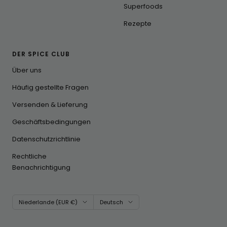
Superfoods
Rezepte
DER SPICE CLUB
Über uns
Häufig gestellte Fragen
Versenden & Lieferung
Geschäftsbedingungen
Datenschutzrichtlinie
Rechtliche
Benachrichtigung
Land/Region
Sprache
Niederlande (EUR €)
Deutsch