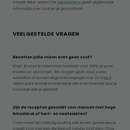
smaak. Meer weten? De
Hartstichting
geeft uitgebreide
informatie over zout en je gezondheid.
VEELGESTELDE VRAGEN
Bevatten jullie mixen echt geen zout?
Klopt. Al onze kruidenmixen bestaan voor 100% uit pure
kruiden en specerijen. We voegen geen zout, suiker,
vulstoffen of kunstmatige toevoegingen toe. Zo krijg jij
alleen pure smaak en bepaal je zelf of en hoeveel zout je
toevoegt aan je gerecht.
Zijn de recepten geschikt voor mensen met hoge
bloeddruk of hart- en vaatziekten?
Onze mixen zijn volledig zoutvrij, wat ze een goede keuze
maakt voor mensen die bewust minder zout eten. Onze