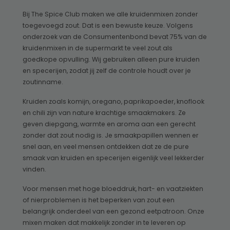
Bij The Spice Club maken we alle kruidenmixen zonder
toegevoegd zout. Dat is een bewuste keuze. Volgens
onderzoek van de Consumentenbond bevat 75% van de
kruidenmixen in de supermarkt te veel zout als
goedkope opvulling. Wij gebruiken alleen pure kruiden
en specerijen, zodat jij zelf de controle houdt over je
zoutinname.
Kruiden zoals komijn, oregano, paprikapoeder, knoflook
en chili zijn van nature krachtige smaakmakers. Ze
geven diepgang, warmte en aroma aan een gerecht
zonder dat zout nodig is. Je smaakpapillen wennen er
snel aan, en veel mensen ontdekken dat ze de pure
smaak van kruiden en specerijen eigenlijk veel lekkerder
vinden.
Voor mensen met hoge bloeddruk, hart- en vaatziekten
of nierproblemen is het beperken van zout een
belangrijk onderdeel van een gezond eetpatroon. Onze
mixen maken dat makkelijk zonder in te leveren op