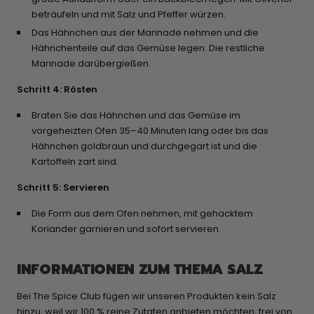
beträufeln und mit Salz und Pfeffer würzen.
Das Hähnchen aus der Marinade nehmen und die
Hähnchenteile auf das Gemüse legen. Die restliche
Marinade darübergießen.
Schritt 4: Rösten
Braten Sie das Hähnchen und das Gemüse im
vorgeheizten Ofen 35–40 Minuten lang oder bis das
Hähnchen goldbraun und durchgegart ist und die
Kartoffeln zart sind.
Schritt 5: Servieren
Die Form aus dem Ofen nehmen, mit gehacktem
Koriander garnieren und sofort servieren.
INFORMATIONEN ZUM THEMA SALZ
Bei The Spice Club fügen wir unseren Produkten kein Salz
hinzu, weil wir 100 % reine Zutaten anbieten möchten, frei von