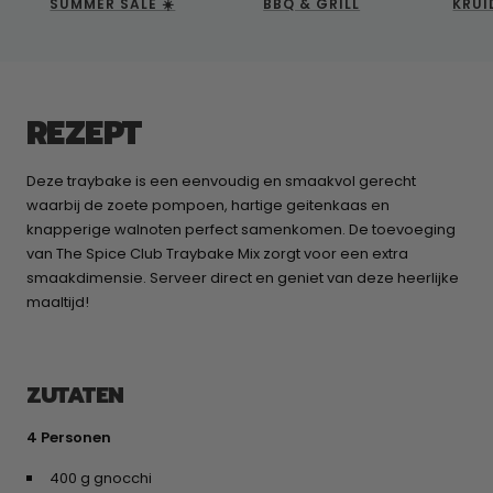
SUMMER SALE ☀️
BBQ & GRILL
KRUI
REZEPT
Deze traybake is een eenvoudig en smaakvol gerecht
waarbij de zoete pompoen, hartige geitenkaas en
knapperige walnoten perfect samenkomen. De toevoeging
van The Spice Club Traybake Mix zorgt voor een extra
smaakdimensie. Serveer direct en geniet van deze heerlijke
maaltijd!
ZUTATEN
4 Personen
400 g gnocchi​