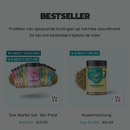
BESTSELLER
Profiteer van oplopende kortingen op het hele assortiment.
Dit zijn ons bestsellers tijdens de sale!
#1 MEEST GEKOZEN
☀️ RABATT €0,99
☀️ RABATT €27,45
+
Schau
Hinzufügen
dir
an
Das Starter Set · 9er-Pack
Nudelmischung
Verkaufspreis
Normaler
Verkaufspreis
Normaler
€44,50
€71,95
Aus €4,50
€5,49
Preis
Preis