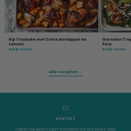
Kip Traybake met Zoete Aardappel en
Garnalen Tra
Limoen
Feta
Bekijk recept →
Bekijk recept →
Alle recepten →
KONTAKT
Haben Sie eine Frage? Schreiben Sie uns eine E-Mail