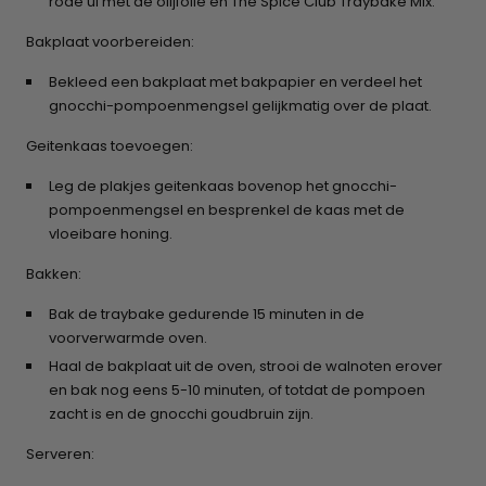
rode ui met de olijfolie en The Spice Club Traybake Mix.
Bakplaat voorbereiden:
Bekleed een bakplaat met bakpapier en verdeel het
gnocchi-pompoenmengsel gelijkmatig over de plaat.​
Geitenkaas toevoegen:
Leg de plakjes geitenkaas bovenop het gnocchi-
pompoenmengsel en besprenkel de kaas met de
vloeibare honing.​
Bakken:
Bak de traybake gedurende 15 minuten in de
voorverwarmde oven.
Haal de bakplaat uit de oven, strooi de walnoten erover
en bak nog eens 5-10 minuten, of totdat de pompoen
zacht is en de gnocchi goudbruin zijn.
Serveren: