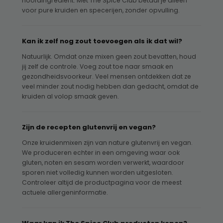
hoofdingrediënt. Met The Spice Club betaal je alleen
voor pure kruiden en specerijen, zonder opvulling.
Kan ik zelf nog zout toevoegen als ik dat wil?
Natuurlijk. Omdat onze mixen geen zout bevatten, houd
jij zelf de controle. Voeg zout toe naar smaak en
gezondheidsvoorkeur. Veel mensen ontdekken dat ze
veel minder zout nodig hebben dan gedacht, omdat de
kruiden al volop smaak geven.
Zijn de recepten glutenvrij en vegan?
Onze kruidenmixen zijn van nature glutenvrij en vegan.
We produceren echter in een omgeving waar ook
gluten, noten en sesam worden verwerkt, waardoor
sporen niet volledig kunnen worden uitgesloten.
Controleer altijd de productpagina voor de meest
actuele allergeninformatie.