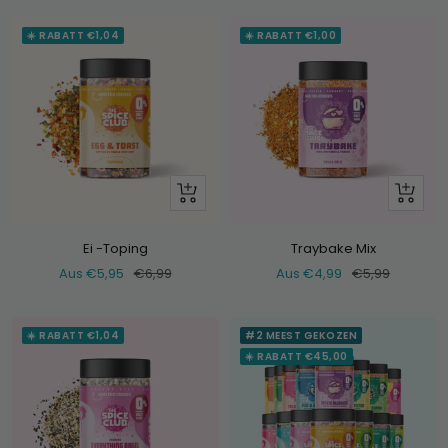
☀️ RABATT €1,04
☀️ RABATT €1,00
Schau
Schau
dir
dir
an
an
Ei -Toping
Traybake Mix
Verkaufspreis
Normaler
Verkaufspreis
Normaler
Aus €5,95
€6,99
Aus €4,99
€5,99
Preis
Preis
☀️ RABATT €1,04
#2 MEEST GEKOZEN
☀️ RABATT €45,00