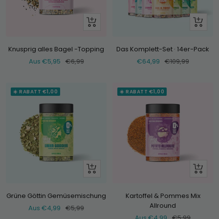
Schau
+
dir
Hinzufü
an
Knusprig alles Bagel -Topping
Das Komplett-Set · 14er-Pack
Verkaufspreis
Normaler
Verkaufspreis
Normaler
Aus €5,95
€6,99
€64,99
€109,99
Preis
Preis
☀️ RABATT €1,00
☀️ RABATT €1,00
Schau
Schau
dir
dir
an
an
Grüne Göttin Gemüsemischung
Kartoffel & Pommes Mix
Allround
Verkaufspreis
Normaler
Aus €4,99
€5,99
Verkaufspreis
Normaler
Aus €4,99
€5,99
Preis