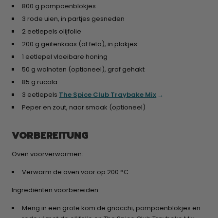
800 g pompoenblokjes​
3 rode uien, in partjes gesneden
2 eetlepels olijfolie​
200 g geitenkaas (of feta), in plakjes​
1 eetlepel vloeibare honing​
50 g walnoten (optioneel), grof gehakt​
85 g rucola​
3 eetlepels
The Spice Club Traybake Mix
Peper en zout, naar smaak (optioneel)
VORBEREITUNG
Oven voorverwarmen:
Verwarm de oven voor op 200 °C.
Ingrediënten voorbereiden:
Meng in een grote kom de gnocchi, pompoenblokjes en