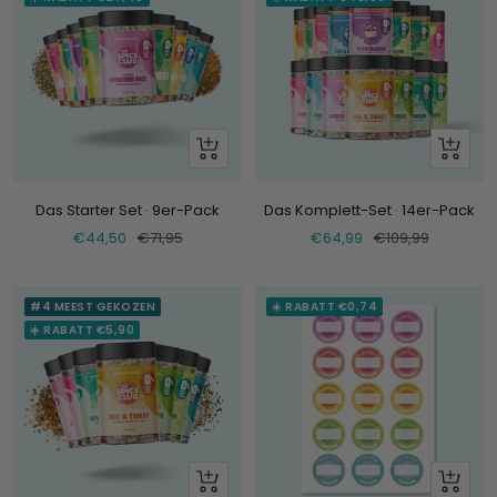
+
+
Hinzufügen
Hinzufü
Das Starter Set · 9er-Pack
Das Komplett-Set · 14er-Pack
Verkaufspreis
Normaler
Verkaufspreis
Normaler
€44,50
€71,95
€64,99
€109,99
Preis
Preis
#4 MEEST GEKOZEN
☀️ RABATT €0,74
☀️ RABATT €5,90
+
Schau