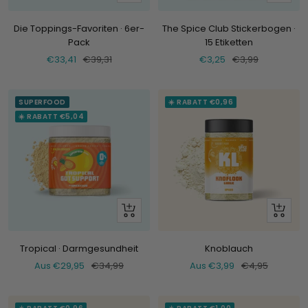
Hinzufügen
dir
an
Die Toppings-Favoriten · 6er-
The Spice Club Stickerbogen ·
Pack
15 Etiketten
Verkaufspreis
Normaler
Verkaufspreis
Normaler
€33,41
€39,31
€3,25
€3,99
Preis
Preis
SUPERFOOD
☀️ RABATT €0,96
☀️ RABATT €5,04
Schau
Schau
dir
dir
an
an
Tropical · Darmgesundheit
Knoblauch
Verkaufspreis
Normaler
Verkaufspreis
Normaler
Aus €29,95
€34,99
Aus €3,99
€4,95
Preis
Preis