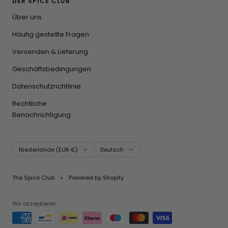
DER SPICE CLUB
Über uns
Häufig gestellte Fragen
Versenden & Lieferung
Geschäftsbedingungen
Datenschutzrichtlinie
Rechtliche
Benachrichtigung
Land/Region
Sprache
Niederlande (EUR €)
Deutsch
The Spice Club
Powered by Shopify
Wir akzeptieren