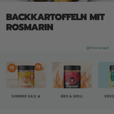
BACKKARTOFFELN MIT
ROSMARIN
Print recept
SUMMER SALE ☀️
BBQ & GRILL
KRUI