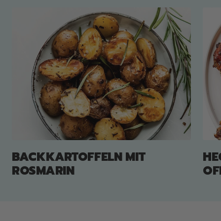
BACKKARTOFFELN MIT
HE
ROSMARIN
OF