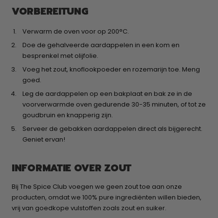
VORBEREITUNG
Verwarm de oven voor op 200°C.
Doe de gehalveerde aardappelen in een kom en
besprenkel met olijfolie.
Voeg het zout, knoflookpoeder en rozemarijn toe. Meng
goed.
Leg de aardappelen op een bakplaat en bak ze in de
voorverwarmde oven gedurende 30-35 minuten, of tot ze
goudbruin en knapperig zijn.
Serveer de gebakken aardappelen direct als bijgerecht.
Geniet ervan!
INFORMATIE OVER ZOUT
Bij The Spice Club voegen we geen zout toe aan onze
producten, omdat we 100% pure ingrediënten willen bieden,
vrij van goedkope vulstoffen zoals zout en suiker.