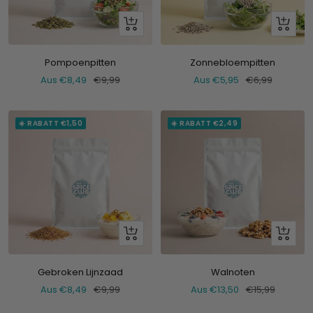
Schau
Schau
dir
dir
an
an
Pompoenpitten
Zonnebloempitten
Verkaufspreis
Normaler
Verkaufspreis
Normaler
Aus €8,49
€9,99
Aus €5,95
€6,99
Preis
Preis
☀️ RABATT €1,50
☀️ RABATT €2,49
Schau
Schau
dir
dir
an
an
Gebroken Lijnzaad
Walnoten
Verkaufspreis
Normaler
Verkaufspreis
Normaler
Aus €8,49
€9,99
Aus €13,50
€15,99
Preis
Preis