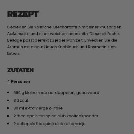
REZEPT
Genießen Sie köstliche Ofenkartoffeln mit einer knusprigen
Außenseite und einer weichen Innenseite. Diese einfache
Beilage passt perfekt zu jeder Mahlzeit. Erwecken Sie die
Aromen mit einem Hauch Knoblauch und Rosmarin zum
Leben.
ZUTATEN
4 Personen
680 g kleine rode aardappelen, gehalveerd
3 tl zout
30 ml extra vierge olijfolie
2 theelepels the spice club knoflookpoeder
2 eetlepels the spice club rozemarijn