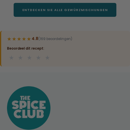
ENTDECKEN SIE ALLE GEWÜRZMISCHUNGEN
★★★★★
★★★★★
4.8
(169 beoordelingen)
Beoordeel dit recept:
★
★
★
★
★