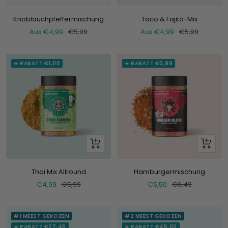
dir
dir
an
an
Knoblauchpfeffermischung
Taco & Fajita-Mix
Verkaufspreis
Normaler
Verkaufspreis
Normaler
Aus €4,99
€5,99
Aus €4,99
€5,99
Preis
Preis
☀️ RABATT €1,00
☀️ RABATT €0,99
+
+
Hinzufügen
Hinzufü
Thai Mix Allround
Hamburgermischung
Verkaufspreis
Normaler
Verkaufspreis
Normaler
€4,99
€5,99
€5,50
€6,49
Preis
Preis
#1 MEEST GEKOZEN
#2 MEEST GEKOZEN
☀️ RABATT €27,45
☀️ RABATT €45,00