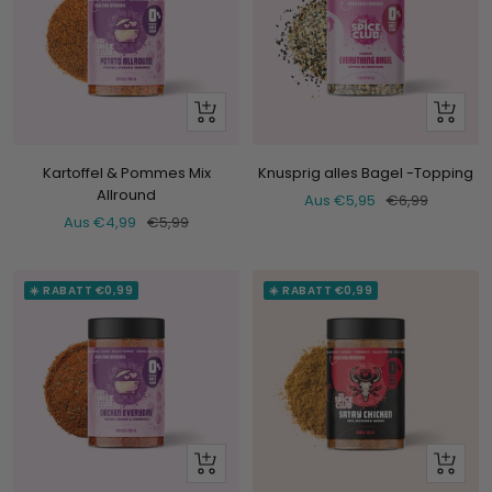
Schau
Schau
dir
dir
an
an
Kartoffel & Pommes Mix
Knusprig alles Bagel -Topping
Allround
Verkaufspreis
Normaler
Aus €5,95
€6,99
Verkaufspreis
Normaler
Aus €4,99
€5,99
Preis
Preis
☀️ RABATT €0,99
☀️ RABATT €0,99
Schau
+
dir
Hinzufü