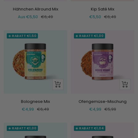
an
Hähnchen Allround Mix
Kip Saté Mix
Verkaufspreis
Normaler
Verkaufspreis
Normaler
Aus €5,50
€6,49
€5,50
€6,49
Preis
Preis
☀️ RABATT €1,50
☀️ RABATT €1,00
+
+
Hinzufügen
Hinzufü
Bolognese Mix
Ofengemüse-Mischung
Verkaufspreis
Normaler
Verkaufspreis
Normaler
€4,99
€6,49
€4,99
€5,99
Preis
Preis
☀️ RABATT €1,00
☀️ RABATT €1,04