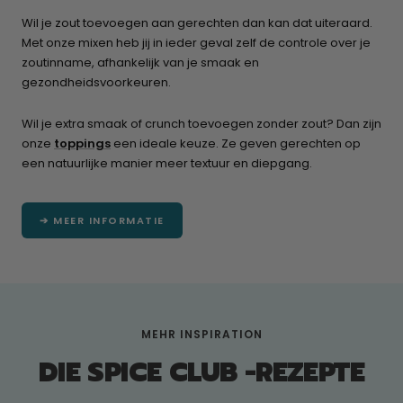
Wil je zout toevoegen aan gerechten dan kan dat uiteraard.
Met onze mixen heb jij in ieder geval zelf de controle over je
zoutinname, afhankelijk van je smaak en
gezondheidsvoorkeuren.
Wil je extra smaak of crunch toevoegen zonder zout? Dan zijn
onze
toppings
een ideale keuze. Ze geven gerechten op
een natuurlijke manier meer textuur en diepgang.
➔ MEER INFORMATIE
MEHR INSPIRATION
DIE SPICE CLUB -REZEPTE