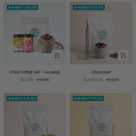
☀️ RABATT €2,00
☀️ RABATT €2,04
Schau
Schau
dir
dir
an
an
Chia Ontbijt Set - Vezelrijk
Chiazaad
Verkaufspreis
Normaler
Verkaufspreis
Normaler
€17,95
€19,95
Aus €11,95
€13,99
Preis
Preis
☀️ RABATT €1,50
☀️ RABATT €1,04