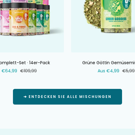
omplett-Set · 14er-Pack
Grüne Göttin Gemüsemi
Verkaufspreis
Normaler
Verkaufspreis
Norma
€64,99
€109,99
Aus €4,99
€5,99
Preis
Preis
➔ ENTDECKEN SIE ALLE MISCHUNGEN