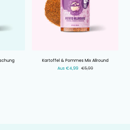
schung
Kartoffel & Pommes Mix Allround
ler
Verkaufspreis
Normaler
Aus €4,99
€5,99
Preis