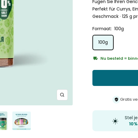
Fügen Sie Ihren Geri
Perfekt für Currys, E
Geschmack · 125 g pr
Formaat:
100g
100g
Nu besteld = binn
Zoom
Gratis v
Stel j
☀️
10%