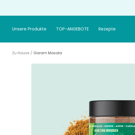
Gehen
Sie
zum
Artikel
Unsere Produkte
TOP-ANGEBOTE
Rezepte
Zu Hause
Garam Masala