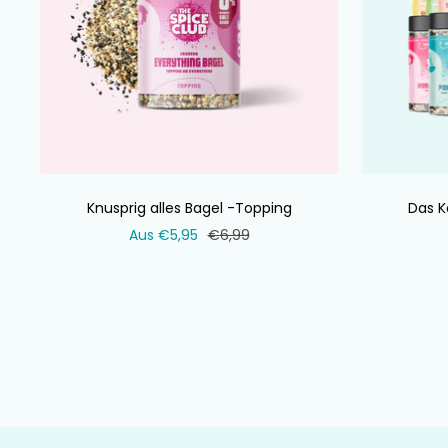
Knusprig alles Bagel -Topping
Das K
Verkaufspreis
Normaler
Aus €5,95
€6,99
Preis