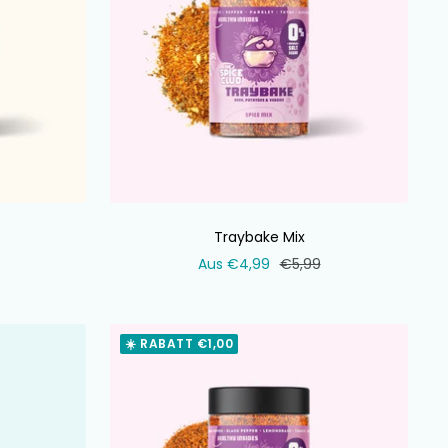
Traybake Mix
ler
Verkaufspreis
Normaler
Aus €4,99
€5,99
Preis
☀️ RABATT €1,00