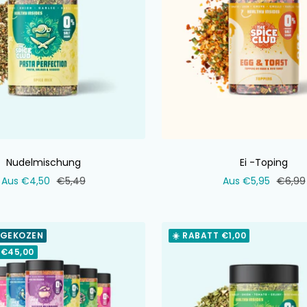
Nudelmischung
Ei -Toping
Verkaufspreis
Normaler
Verkaufspreis
Norma
Aus €4,50
€5,49
Aus €5,95
€6,99
Preis
Preis
 GEKOZEN
☀️ RABATT €1,00
 €45,00