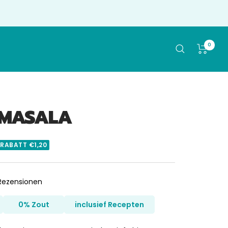
0
MASALA
 RABATT €1,20
Klicken
ezensionen
Sie,
um
0% Zout
inclusief Recepten
zu
den