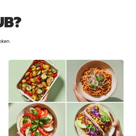
UB?
oken.