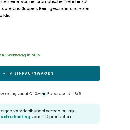
chten eine warme, aromatische Tiefe hinzu!
Rezensionen
intöpfe und Suppen. Rein, gesunder und voller
zu
o Mix
scrollen
en 1 werkdag in huis
+ IM EINKAUFSWAGEN
erzending vanaf €40,-
Beoordeeld 4.8/5
e eigen voordeelbundel samen en krijg
 extra korting
vanaf 10 producten.