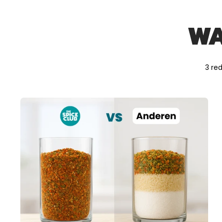
WA
3 re