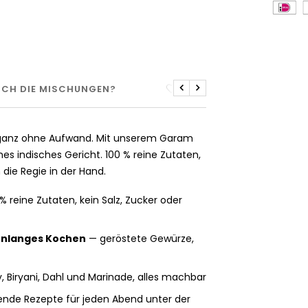
 ICH DIE MISCHUNGEN?
GEZONDHEIDSVOORDEL
Zuletzt
Nächste
– ganz ohne Aufwand. Mit unserem Garam
hes indisches Gericht. 100 % reine Zutaten,
n die Regie in der Hand.
% reine Zutaten, kein Salz, Zucker oder
enlanges Kochen
— geröstete Gewürze,
, Biryani, Dahl und Marinade, alles machbar
nde Rezepte für jeden Abend unter der