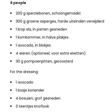
4 people
200 g sperziebonen, schoongemaakt
300 g groene asperges, harde uiteinden verwijderd
1 krop sla, in parten gesneden
1 komkommer, in halve plakjes
1 avocado, in blokjes
4 eieren (optioneel, voor extra eiwitten)
30 g pompoenpitten, geroosterd
For the dressing:
1 avocado
1 bosje koriander
4 bosuien, grof gesneden
3 teentjes knoflook