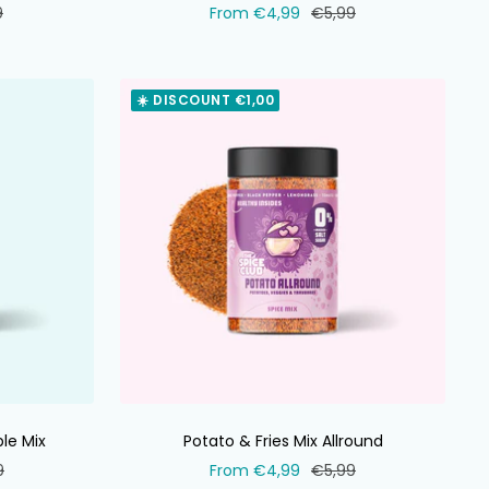
al
Selling
Normal
9
From €4,99
€5,99
price
price
☀️ DISCOUNT €1,00
le Mix
Potato & Fries Mix Allround
al
Selling
Normal
9
From €4,99
€5,99