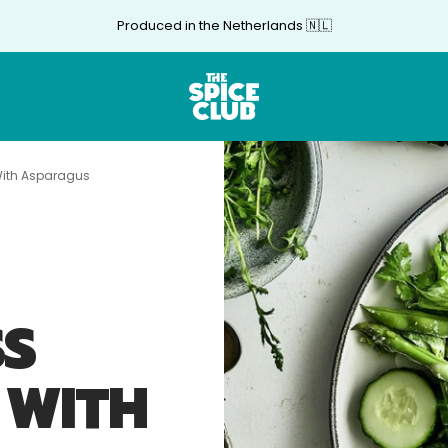
Produced in the Netherlands 🇳🇱
The
Spice
Club
With Asparagus
SS
 WITH