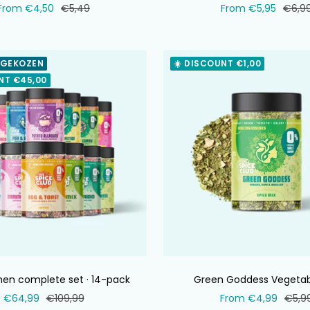
Selling
Normal
Selling
Norm
From €4,50
€5,49
From €5,95
€6,9
price
price
price
price
 GEKOZEN
☀️ DISCOUNT €1,00
NT €45,00
hen complete set · 14-pack
Green Goddess Vegetab
Selling
Normal
Selling
Norm
€64,99
€109,99
From €4,99
€5,9