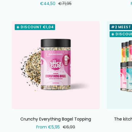
Selling
Normal
€44,50
€71,95
price
price
☀️ DISCOUNT €1,04
#2 MEEST
☀️ DISCOU
Crunchy Everything Bagel Topping
The kitc
Selling
Normal
From €5,95
€6,99