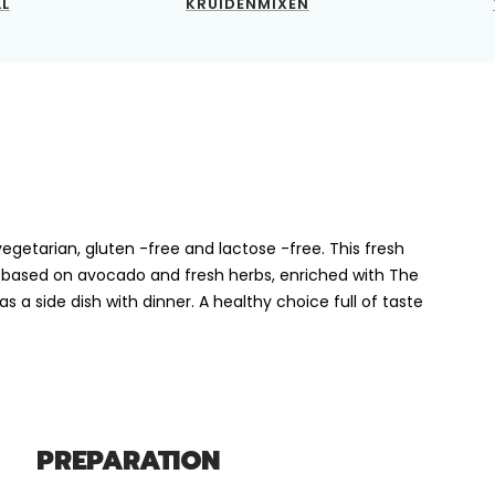
LL
KRUIDENMIXEN
vegetarian, gluten -free and lactose -free. This fresh
 based on avocado and fresh herbs, enriched with The
s a side dish with dinner. A healthy choice full of taste
PREPARATION