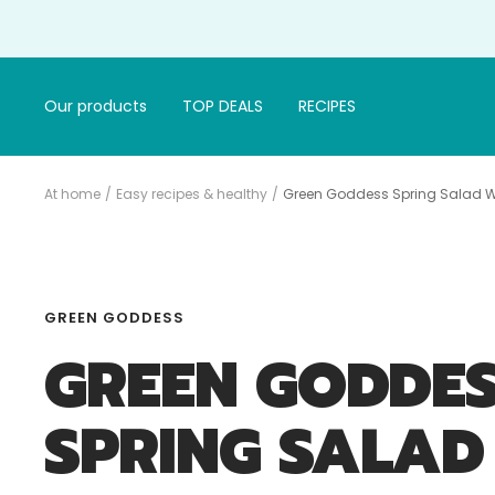
Continue
to
article
Our products
TOP DEALS
RECIPES
At home
Easy recipes & healthy
Green Goddess Spring Salad 
GREEN GODDESS
GREEN GODDE
SPRING SALAD