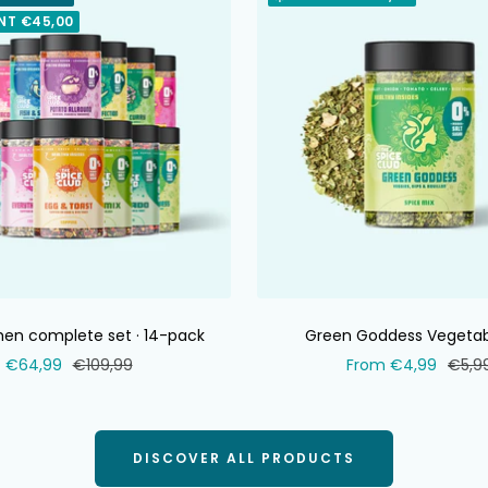
NT €45,00
hen complete set · 14-pack
Green Goddess Vegetab
Selling
Normal
Selling
Norm
€64,99
€109,99
From €4,99
€5,9
price
price
price
price
DISCOVER ALL PRODUCTS