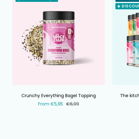
☀️ DISCOU
Crunchy Everything Bagel Topping
The kitc
Selling
Normal
From €5,95
€6,99
price
price