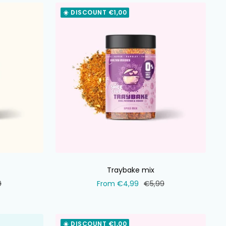
☀️ DISCOUNT €1,00
Traybake mix
al
Selling
Normal
9
From €4,99
€5,99
price
price
☀️ DISCOUNT €1,00