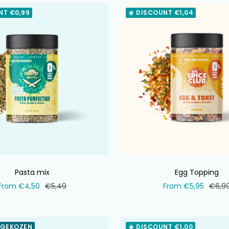
NT €0,99
☀️ DISCOUNT €1,04
Pasta mix
Egg Topping
Selling
Normal
Selling
Norm
From €4,50
€5,49
From €5,95
€6,9
price
price
price
price
 GEKOZEN
☀️ DISCOUNT €1,00