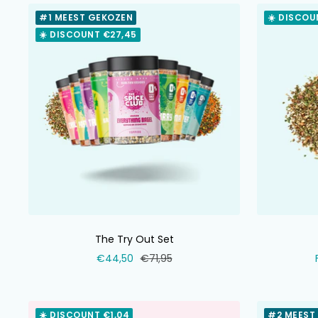
#1 MEEST GEKOZEN
☀️ DISCOU
☀️ DISCOUNT €27,45
The Try Out Set
Selling
Normal
€44,50
€71,95
price
price
☀️ DISCOUNT €1,04
#2 MEEST