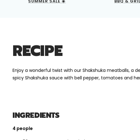
SUMMER SALE ☀️
BBQ & GRI
RECIPE
Enjoy a wonderful twist with our Shakshuka meatballs, a deli
spicy Shakshuka sauce with bell pepper, tomatoes and her
INGREDIENTS
4 people