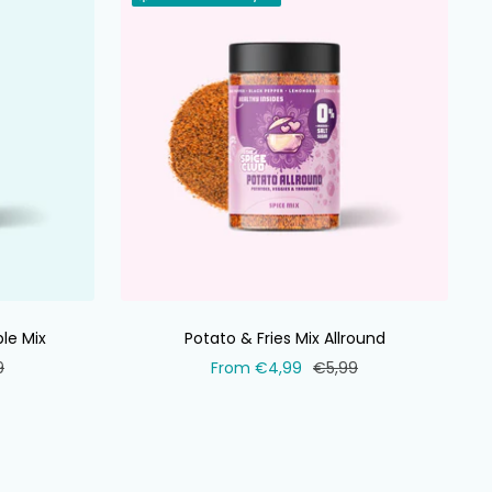
le Mix
Potato & Fries Mix Allround
al
Selling
Normal
9
From €4,99
€5,99
price
price