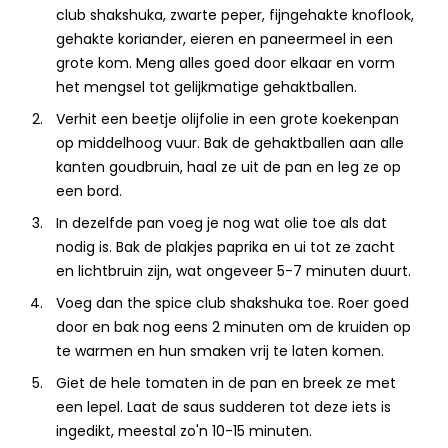
club shakshuka, zwarte peper, fijngehakte knoflook,
gehakte koriander, eieren en paneermeel in een
grote kom. Meng alles goed door elkaar en vorm
het mengsel tot gelijkmatige gehaktballen.
Verhit een beetje olijfolie in een grote koekenpan
op middelhoog vuur. Bak de gehaktballen aan alle
kanten goudbruin, haal ze uit de pan en leg ze op
een bord.
In dezelfde pan voeg je nog wat olie toe als dat
nodig is. Bak de plakjes paprika en ui tot ze zacht
en lichtbruin zijn, wat ongeveer 5-7 minuten duurt.
Voeg dan the spice club shakshuka toe. Roer goed
door en bak nog eens 2 minuten om de kruiden op
te warmen en hun smaken vrij te laten komen.
Giet de hele tomaten in de pan en breek ze met
een lepel. Laat de saus sudderen tot deze iets is
ingedikt, meestal zo'n 10-15 minuten.