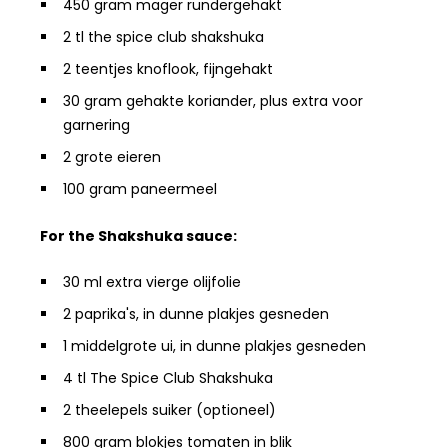
450 gram mager rundergehakt
2 tl the spice club shakshuka
2 teentjes knoflook, fijngehakt
30 gram gehakte koriander, plus extra voor
garnering
2 grote eieren
100 gram paneermeel
For the Shakshuka sauce:
30 ml extra vierge olijfolie
2 paprika's, in dunne plakjes gesneden
1 middelgrote ui, in dunne plakjes gesneden
4 tl The Spice Club Shakshuka
2 theelepels suiker (optioneel)
800 gram blokjes tomaten in blik