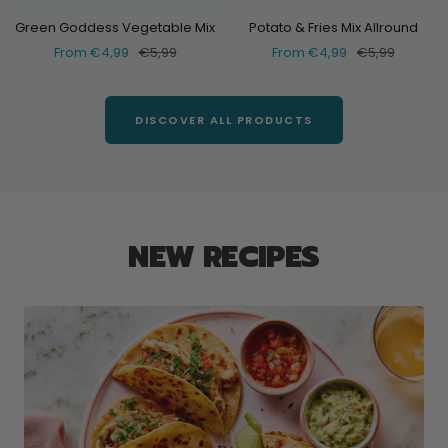
Green Goddess Vegetable Mix
Potato & Fries Mix Allround
Selling
Normal
Selling
Normal
From €4,99
€5,99
From €4,99
€5,99
price
price
price
price
DISCOVER ALL PRODUCTS
NEW RECIPES