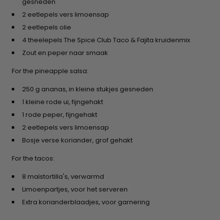
gesneden
2 eetlepels vers limoensap
2 eetlepels olie
4 theelepels The Spice Club Taco & Fajita kruidenmix
Zout en peper naar smaak
For the pineapple salsa:
250 g ananas, in kleine stukjes gesneden
1 kleine rode ui, fijngehakt
1 rode peper, fijngehakt
2 eetlepels vers limoensap
Bosje verse koriander, grof gehakt
For the tacos:
8 maïstortilla's, verwarmd
Limoenpartjes, voor het serveren
Extra korianderblaadjes, voor garnering