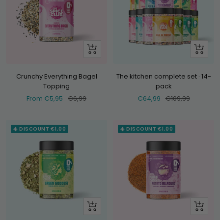
Look
+
at
Add
Crunchy Everything Bagel
The kitchen complete set · 14-
Topping
pack
Selling
Normal
Selling
Normal
From €5,95
€6,99
€64,99
€109,99
price
price
price
price
☀️ DISCOUNT €1,00
☀️ DISCOUNT €1,00
Look
Look
at
at