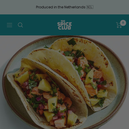
Continue
Produced in the Netherlands 🇳🇱
to
article
The
0
Navigation
Spice
Club