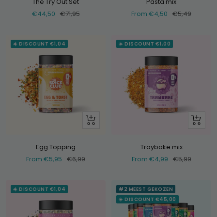
The Try Out Set
Pasta mix
Selling
Normal
Selling
Normal
€44,50
€71,95
From €4,50
€5,49
price
price
price
price
☀️ DISCOUNT €1,04
☀️ DISCOUNT €1,00
Look
Look
at
at
Egg Topping
Traybake mix
Selling
Normal
Selling
Normal
From €5,95
€6,99
From €4,99
€5,99
price
price
price
price
☀️ DISCOUNT €1,04
#2 MEEST GEKOZEN
☀️ DISCOUNT €45,00