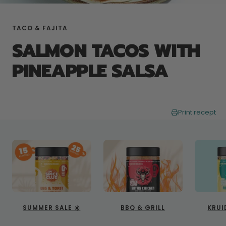
TACO & FAJITA
SALMON TACOS WITH
PINEAPPLE SALSA
Print recept
SUMMER SALE ☀️
BBQ & GRILL
KRUI