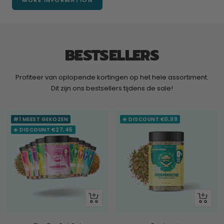
MORE INFORMATION
BESTSELLERS
Profiteer van oplopende kortingen op het hele assortiment.
Dit zijn ons bestsellers tijdens de sale!
#1 MEEST GEKOZEN
☀️ DISCOUNT €0,99
☀️ DISCOUNT €27,45
+
Look
Add
at