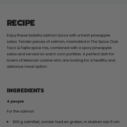
RECIPE
Enjoy these tasteful salmon tacos with a fresh pineapple
salsa. Tender pieces of salmon, marinated in The Spice Club
Taco & Fajita spice mix, combined with a spicy pineapple
salsa and served on warm corn portillas. A perfect dish for
lovers of Mexican cuisine who are looking for a healthy and
delicious meal option.
INGREDIENTS
4 people
For the salmon:
600 g zalmfilet, zonder huid en graten, in stukken van 5 cm