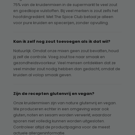
75% van de kruidenmixen in de supermarkt te veel zout
en goedkope vulstoffen. Bij veel merken is zout zelfs het
hoofdingrediënt. Met The Spice Club betaal je alleen
voor pure kruiden en specerijen, zonder opvulling.
Kan ik zelf nog zout toevoegen als ik dat wil?
Natuurlijk. Omdat onze mixen geen zout bevatten, houd
jij zelf de controle. Voeg zout toe naar smaak en
gezondheidsvoorkeur. Veel mensen ontdekken dat ze
veel minder zout nodig hebben dan gedacht, omdat de
kruiden al volop smaak geven.
Zijn de recepten glutenvrij en vegan?
Onze kruidenmixen zijn van nature glutenvrij en vegan.
We produceren echter in een omgeving waar ook
gluten, noten en sesam worden verwerkt, waardoor
sporen niet volledig kunnen worden uitgesloten.
Controleer altijd de productpagina voor de meest
actuele allergeninformatie.