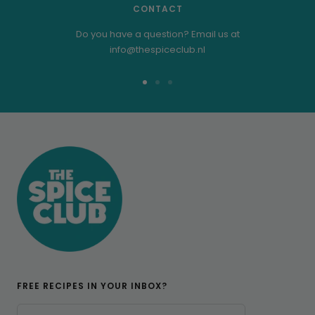
CONTACT
Do you have a question? Email us at
info@thespiceclub.nl
Go
Go
Go
to
to
to
slide
slide
slide
1
2
3
FREE RECIPES IN YOUR INBOX?