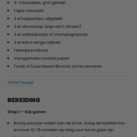
3–4 bosuitjes, grof gehakt
1 rijpe avocado
2 el kappertjes, uitgelekt
2 el citroensap (sap van 1 citroen)
2 el wittewijnazijn of champagneazijn
2 el extra vierge olijfolie
1 teentje knoflook
Versgemalen zwarte peper
Toast of (zuurdesem)brood, om te serveren
Print recept
BEREIDING
Stap 1 – Kip garen:
Breng een pan water aan de kook. Voeg de kipfilets toe
en kook 12–15 minuten op laag vuur tot ze gaar zijn.