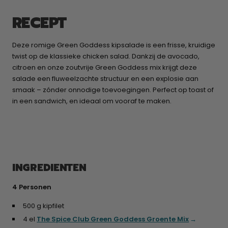
RECEPT
Deze romige Green Goddess kipsalade is een frisse, kruidige
twist op de klassieke chicken salad. Dankzij de avocado,
citroen en onze zoutvrije Green Goddess mix krijgt deze
salade een fluweelzachte structuur en een explosie aan
smaak – zónder onnodige toevoegingen. Perfect op toast of
in een sandwich, en ideaal om vooraf te maken.
INGREDIENTEN
4 Personen
500 g kipfilet
4 el
The Spice Club Green Goddess Groente Mix