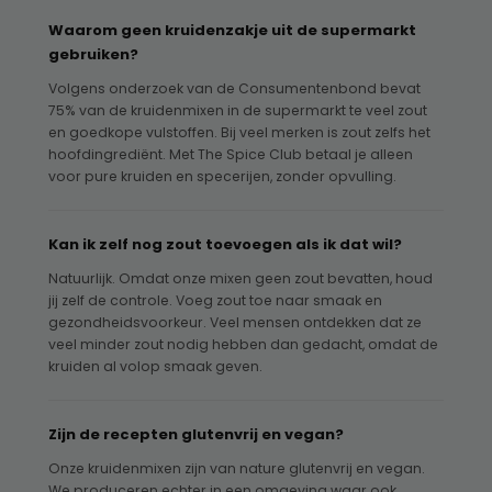
Waarom geen kruidenzakje uit de supermarkt
gebruiken?
Volgens onderzoek van de Consumentenbond bevat
75% van de kruidenmixen in de supermarkt te veel zout
en goedkope vulstoffen. Bij veel merken is zout zelfs het
hoofdingrediënt. Met The Spice Club betaal je alleen
voor pure kruiden en specerijen, zonder opvulling.
Kan ik zelf nog zout toevoegen als ik dat wil?
Natuurlijk. Omdat onze mixen geen zout bevatten, houd
jij zelf de controle. Voeg zout toe naar smaak en
gezondheidsvoorkeur. Veel mensen ontdekken dat ze
veel minder zout nodig hebben dan gedacht, omdat de
kruiden al volop smaak geven.
Zijn de recepten glutenvrij en vegan?
Onze kruidenmixen zijn van nature glutenvrij en vegan.
We produceren echter in een omgeving waar ook