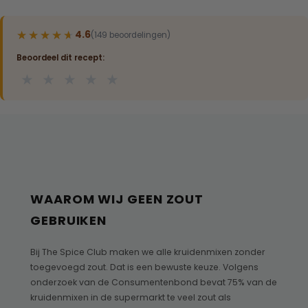
★★★★★
★★★★★
4.6
(149 beoordelingen)
Beoordeel dit recept:
★
★
★
★
★
WAAROM WIJ GEEN ZOUT
GEBRUIKEN
Bij The Spice Club maken we alle kruidenmixen zonder
toegevoegd zout. Dat is een bewuste keuze. Volgens
onderzoek van de Consumentenbond bevat 75% van de
kruidenmixen in de supermarkt te veel zout als