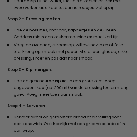
Haal de kip uit het water, laat iets afkoelen en trek met
twee vorken uit elkaar tot dunne reepjes. Zet opzij.
Stap 2 – Dressing maken:
Doe de bosuitjes, knoflook, kappertjes en de Green
Goddess mix in een keukenmachine en maal kort fijn.
Voeg de avocado, citroensap, wittewijnazijn en olijfolie
toe. Breng op smaak met peper. Mix tot een gladde, dikke
dressing. Proef en pas aan naar smaak.
Stap 3 – Kip mengen:
Doe de gescheurde kipfilet in een grote kom. Voeg
ongeveer 1 kop (ca. 200 ml) van de dressing toe en meng
goed. Voeg meer toe naar smaak.
Stap 4 – Serveren:
Serveer direct op geroosterd brood of als vulling voor
een sandwich. Ook heerlijk met een groene salade of in
een wrap.