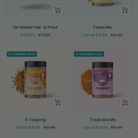
+
Bekijk
Voeg
toe
De Starter Set · 9-Pack
Pasta Mix
Verkoopprijs
Normale
Verkoopprijs
Normale
€44,50
€71,95
Vanaf €4,50
€5,49
prijs
prijs
☀️ SUMMER SALE
☀️ SUMMER SALE
Bekijk
Bekijk
Ei Topping
Traybake Mix
Verkoopprijs
Normale
Verkoopprijs
Normale
Vanaf €5,95
€6,99
Vanaf €4,99
€5,99
prijs
prijs