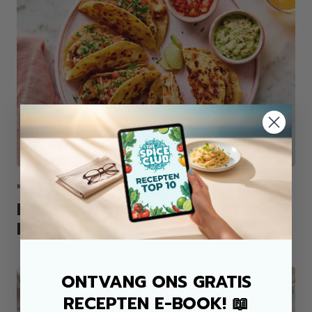
KIP ALLROUND MIX
KROKANTE KIP TACO'S UIT DE
PAN
ONTVANG ONS GRATIS
RECEPTEN E-BOOK! 📖