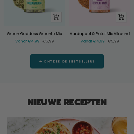
Bekijk
Bekijk
Green Goddess Groente Mix
Aardappel & Patat Mix Allround
Verkoopprijs
Normale
Verkoopprijs
Normale
Vanaf €4,99
€5,99
Vanaf €4,99
€5,99
prijs
prijs
➔ ONTDEK DE BESTSELLERS
NIEUWE RECEPTEN