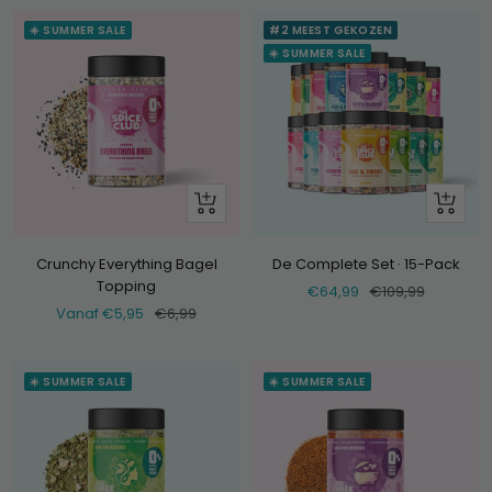
☀️ SUMMER SALE
#2 MEEST GEKOZEN
☀️ SUMMER SALE
Bekijk
+
Voeg
toe
Crunchy Everything Bagel
De Complete Set · 15-Pack
Topping
Verkoopprijs
Normale
€64,99
€109,99
Verkoopprijs
Normale
Vanaf €5,95
€6,99
prijs
prijs
☀️ SUMMER SALE
☀️ SUMMER SALE