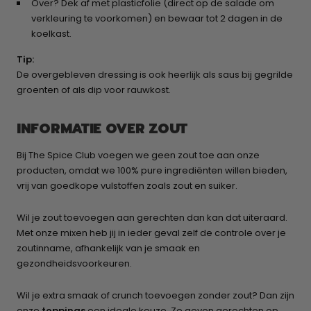
Over? Dek af met plasticfolie (direct op de salade om
verkleuring te voorkomen) en bewaar tot 2 dagen in de
koelkast.
Tip:
De overgebleven dressing is ook heerlijk als saus bij gegrilde
groenten of als dip voor rauwkost.
INFORMATIE OVER ZOUT
Bij The Spice Club voegen we geen zout toe aan onze
producten, omdat we 100% pure ingrediënten willen bieden,
vrij van goedkope vulstoffen zoals zout en suiker.
Wil je zout toevoegen aan gerechten dan kan dat uiteraard.
Met onze mixen heb jij in ieder geval zelf de controle over je
zoutinname, afhankelijk van je smaak en
gezondheidsvoorkeuren.
Wil je extra smaak of crunch toevoegen zonder zout? Dan zijn
onze
toppings
een ideale keuze. Ze geven gerechten op