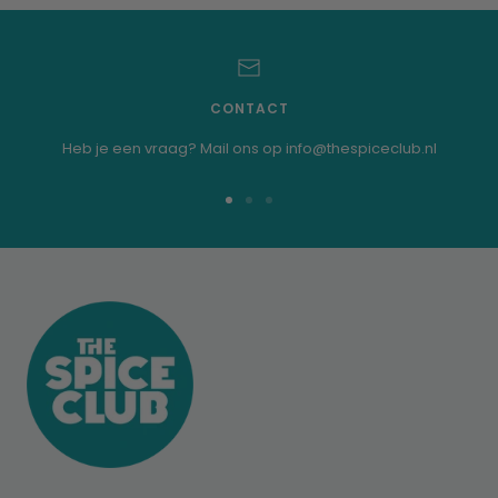
CONTACT
Heb je een vraag? Mail ons op info@thespiceclub.nl
Ga
Ga
Ga
naar
naar
naar
dia
dia
dia
1
2
3