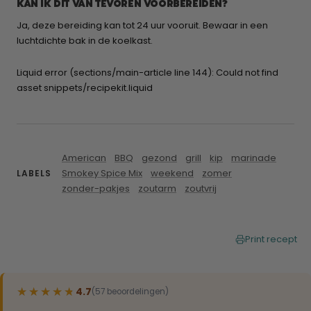
KAN IK DIT VAN TEVOREN VOORBEREIDEN?
Ja, deze bereiding kan tot 24 uur vooruit. Bewaar in een
luchtdichte bak in de koelkast.
Liquid error (sections/main-article line 144): Could not find
asset snippets/recipekit.liquid
American
BBQ
gezond
grill
kip
marinade
Smokey Spice Mix
weekend
zomer
LABELS
zonder-pakjes
zoutarm
zoutvrij
Print recept
★★★★★
★★★★★
4.7
(57 beoordelingen)