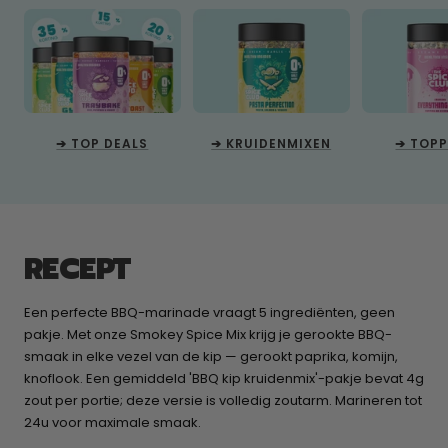
➔ TOP DEALS
➔ KRUIDENMIXEN
➔ TOP
RECEPT
Een perfecte BBQ-marinade vraagt 5 ingrediënten, geen
pakje. Met onze Smokey Spice Mix krijg je gerookte BBQ-
smaak in elke vezel van de kip — gerookt paprika, komijn,
knoflook. Een gemiddeld 'BBQ kip kruidenmix'-pakje bevat 4g
zout per portie; deze versie is volledig zoutarm. Marineren tot
24u voor maximale smaak.