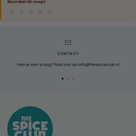
Beoordeel dit recept:
★
★
★
★
★
CONTACT
Heb je een vraag? Mail ons op info@thespiceclub.nl
Ga
Ga
Ga
naar
naar
naar
dia
dia
dia
1
2
3