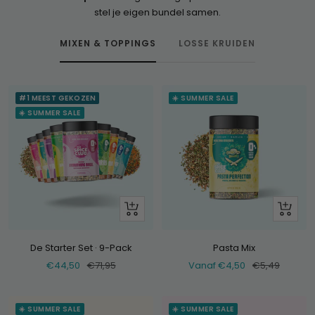
stel je eigen bundel samen.
MIXEN & TOPPINGS
LOSSE KRUIDEN
#1 MEEST GEKOZEN
☀️ SUMMER SALE
☀️ SUMMER SALE
+
Bekijk
Voeg
toe
De Starter Set · 9-Pack
Pasta Mix
Verkoopprijs
Normale
Verkoopprijs
Normale
€44,50
€71,95
Vanaf €4,50
€5,49
prijs
prijs
☀️ SUMMER SALE
☀️ SUMMER SALE