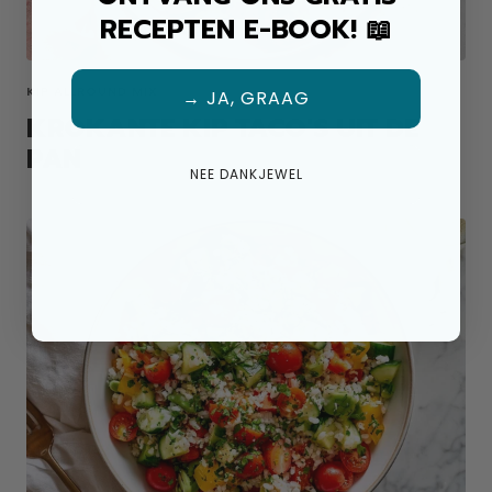
RECEPTEN E-BOOK! 📖
KIP ALLROUND MIX
→ JA, GRAAG
KROKANTE KIP TACO'S UIT DE
PAN
NEE DANKJEWEL