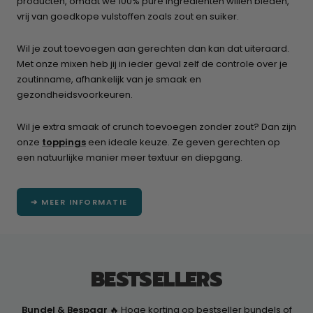
producten, omdat we 100% pure ingrediënten willen bieden,
vrij van goedkope vulstoffen zoals zout en suiker.
Wil je zout toevoegen aan gerechten dan kan dat uiteraard.
Met onze mixen heb jij in ieder geval zelf de controle over je
zoutinname, afhankelijk van je smaak en
gezondheidsvoorkeuren.
Wil je extra smaak of crunch toevoegen zonder zout? Dan zijn
onze
toppings
een ideale keuze. Ze geven gerechten op
een natuurlijke manier meer textuur en diepgang.
➔ MEER INFORMATIE
BESTSELLERS
Bundel & Bespaar
🔥 Hoge korting op bestseller bundels of