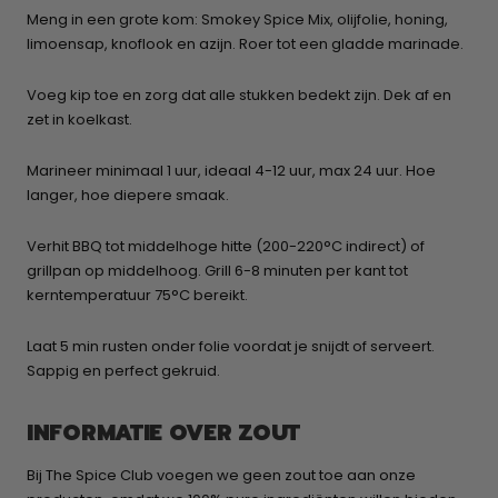
Meng in een grote kom: Smokey Spice Mix, olijfolie, honing,
limoensap, knoflook en azijn. Roer tot een gladde marinade.
Voeg kip toe en zorg dat alle stukken bedekt zijn. Dek af en
zet in koelkast.
Marineer minimaal 1 uur, ideaal 4-12 uur, max 24 uur. Hoe
langer, hoe diepere smaak.
Verhit BBQ tot middelhoge hitte (200-220°C indirect) of
grillpan op middelhoog. Grill 6-8 minuten per kant tot
kerntemperatuur 75°C bereikt.
Laat 5 min rusten onder folie voordat je snijdt of serveert.
Sappig en perfect gekruid.
INFORMATIE OVER ZOUT
Bij The Spice Club voegen we geen zout toe aan onze