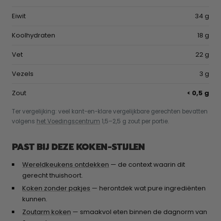
Eiwit
34 g
Koolhydraten
18 g
Vet
22 g
Vezels
3 g
Zout
< 0,5 g
Ter vergelijking: veel kant-en-klare vergelijkbare gerechten bevatten
volgens
het Voedingscentrum
1,5–2,5 g zout per portie.
PAST BIJ DEZE KOKEN-STIJLEN
Wereldkeukens ontdekken
— de context waarin dit
gerecht thuishoort.
Koken zonder pakjes
— herontdek wat pure ingrediënten
kunnen.
Zoutarm koken
— smaakvol eten binnen de dagnorm van