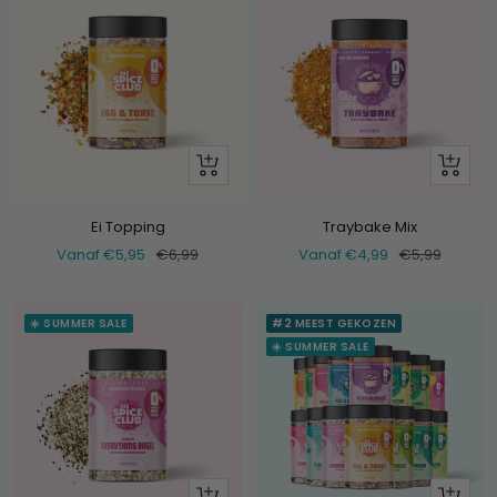
Bekijk
Bekijk
Ei Topping
Traybake Mix
Verkoopprijs
Normale
Verkoopprijs
Normale
Vanaf €5,95
€6,99
Vanaf €4,99
€5,99
prijs
prijs
☀️ SUMMER SALE
#2 MEEST GEKOZEN
☀️ SUMMER SALE
Bekijk
+