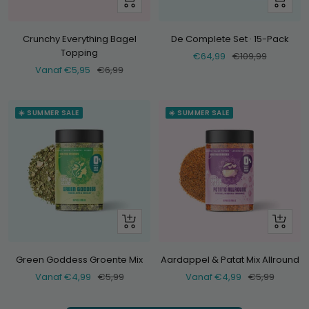
Voeg
toe
Crunchy Everything Bagel
De Complete Set · 15-Pack
Topping
Verkoopprijs
Normale
€64,99
€109,99
Verkoopprijs
Normale
Vanaf €5,95
€6,99
prijs
prijs
☀️ SUMMER SALE
☀️ SUMMER SALE
Bekijk
Bekijk
Green Goddess Groente Mix
Aardappel & Patat Mix Allround
Verkoopprijs
Normale
Verkoopprijs
Normale
Vanaf €4,99
€5,99
Vanaf €4,99
€5,99
prijs
prijs