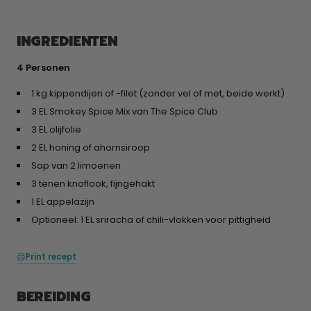
INGREDIENTEN
4 Personen
1 kg kippendijen of -filet (zonder vel of met, beide werkt)
3 EL Smokey Spice Mix van The Spice Club
3 EL olijfolie
2 EL honing of ahornsiroop
Sap van 2 limoenen
3 tenen knoflook, fijngehakt
1 EL appelazijn
Optioneel: 1 EL sriracha of chili-vlokken voor pittigheid
Print recept
BEREIDING