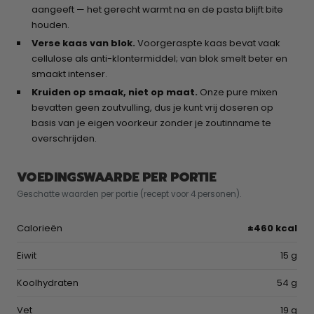
aangeeft — het gerecht warmt na en de pasta blijft bite
houden.
Verse kaas van blok.
Voorgeraspte kaas bevat vaak
cellulose als anti-klontermiddel; van blok smelt beter en
smaakt intenser.
Kruiden op smaak, niet op maat.
Onze pure mixen
bevatten geen zoutvulling, dus je kunt vrij doseren op
basis van je eigen voorkeur zonder je zoutinname te
overschrijden.
VOEDINGSWAARDE PER PORTIE
Geschatte waarden per portie (recept voor 4 personen).
Calorieën
±460 kcal
Eiwit
15 g
Koolhydraten
54 g
Vet
19 g