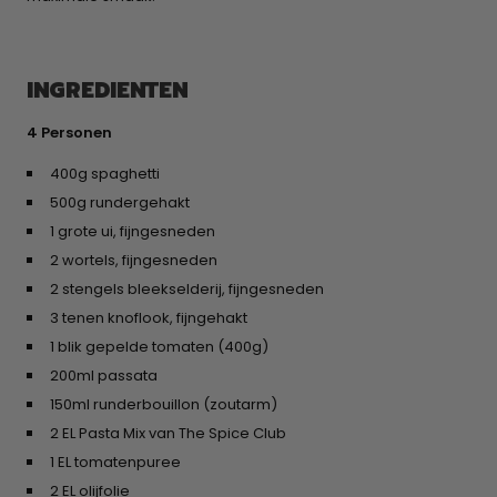
INGREDIENTEN
4 Personen
400g spaghetti
500g rundergehakt
1 grote ui, fijngesneden
2 wortels, fijngesneden
2 stengels bleekselderij, fijngesneden
3 tenen knoflook, fijngehakt
1 blik gepelde tomaten (400g)
200ml passata
150ml runderbouillon (zoutarm)
2 EL Pasta Mix van The Spice Club
1 EL tomatenpuree
2 EL olijfolie