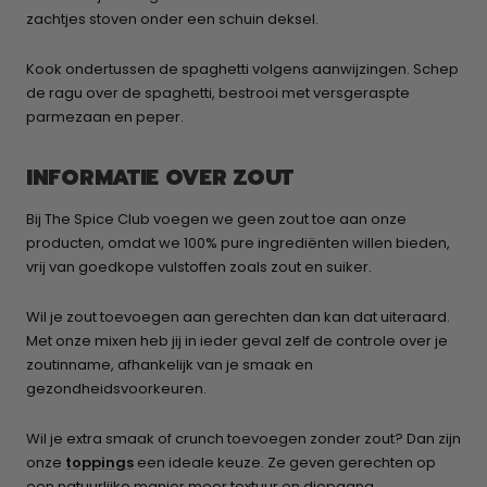
zachtjes stoven onder een schuin deksel.
Kook ondertussen de spaghetti volgens aanwijzingen. Schep
de ragu over de spaghetti, bestrooi met versgeraspte
parmezaan en peper.
INFORMATIE OVER ZOUT
Bij The Spice Club voegen we geen zout toe aan onze
producten, omdat we 100% pure ingrediënten willen bieden,
vrij van goedkope vulstoffen zoals zout en suiker.
Wil je zout toevoegen aan gerechten dan kan dat uiteraard.
Met onze mixen heb jij in ieder geval zelf de controle over je
zoutinname, afhankelijk van je smaak en
gezondheidsvoorkeuren.
Wil je extra smaak of crunch toevoegen zonder zout? Dan zijn
onze
toppings
een ideale keuze. Ze geven gerechten op
een natuurlijke manier meer textuur en diepgang.