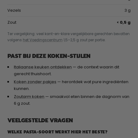
Vezels
3 g
Zout
< 0,5 g
Ter vergelijking: veel kant-en-klare vergelijkbare gerechten bevatten
volgens
het Voedingscentrum
1,5–2,5 g zout per portie.
PAST BIJ DEZE KOKEN-STIJLEN
Italiaanse keuken ontdekken
— de context waarin dit
gerecht thuishoort.
Koken zonder pakjes
— herontdek wat pure ingrediënten
kunnen.
Zoutarm koken
— smaakvol eten binnen de dagnorm van
6 g zout.
VEELGESTELDE VRAGEN
WELKE PASTA-SOORT WERKT HIER HET BESTE?