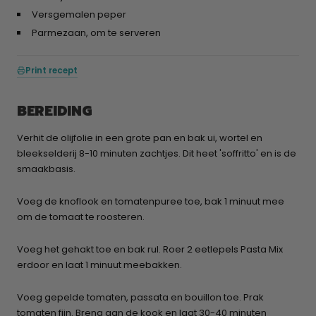
Versgemalen peper
Parmezaan, om te serveren
Print recept
BEREIDING
Verhit de olijfolie in een grote pan en bak ui, wortel en
bleekselderij 8-10 minuten zachtjes. Dit heet 'soffritto' en is de
smaakbasis.
Voeg de knoflook en tomatenpuree toe, bak 1 minuut mee
om de tomaat te roosteren.
Voeg het gehakt toe en bak rul. Roer 2 eetlepels Pasta Mix
erdoor en laat 1 minuut meebakken.
Voeg gepelde tomaten, passata en bouillon toe. Prak
tomaten fijn. Breng aan de kook en laat 30-40 minuten