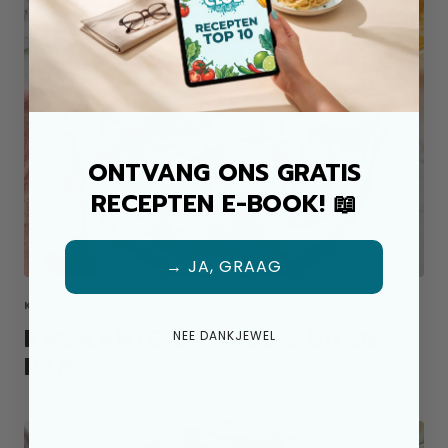
ONTVANG ONS GRATIS
RECEPTEN E-BOOK! 📖
→ JA, GRAAG
KIP ALLROUND MIX
KROKANTE KIP TACO'S UIT DE
NEE DANKJEWEL
PAN