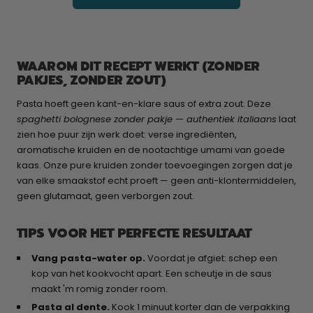
WAAROM DIT RECEPT WERKT (ZONDER
PAKJES, ZONDER ZOUT)
Pasta hoeft geen kant-en-klare saus of extra zout. Deze
spaghetti bolognese zonder pakje — authentiek italiaans
laat
zien hoe puur zijn werk doet: verse ingrediënten,
aromatische kruiden en de nootachtige umami van goede
kaas. Onze pure kruiden zonder toevoegingen zorgen dat je
van elke smaakstof echt proeft — geen anti-klontermiddelen,
geen glutamaat, geen verborgen zout.
TIPS VOOR HET PERFECTE RESULTAAT
Vang pasta-water op.
Voordat je afgiet: schep een
kop van het kookvocht apart. Een scheutje in de saus
maakt 'm romig zonder room.
Pasta al dente.
Kook 1 minuut korter dan de verpakking