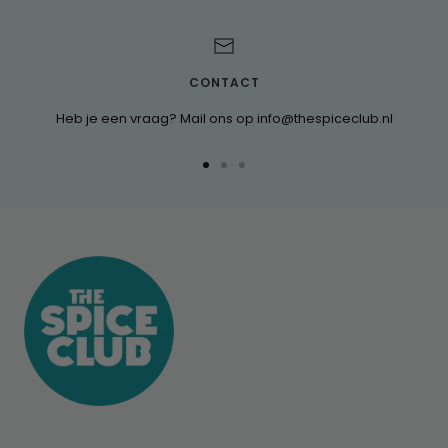
CONTACT
Heb je een vraag? Mail ons op info@thespiceclub.nl
Ga
Ga
Ga
naar
naar
naar
dia
dia
dia
1
2
3