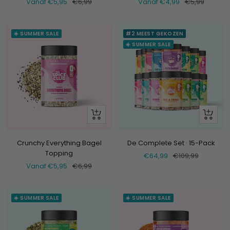
Verkoopprijs
Normale
Verkoopprijs
Normale
Vanaf €5,95
€6,99
Vanaf €4,99
€5,99
prijs
prijs
☀️ SUMMER SALE
#2 MEEST GEKOZEN
☀️ SUMMER SALE
Bekijk
+
Voeg
toe
Crunchy Everything Bagel
De Complete Set · 15-Pack
Topping
Verkoopprijs
Normale
€64,99
€109,99
Verkoopprijs
Normale
Vanaf €5,95
€6,99
prijs
prijs
☀️ SUMMER SALE
☀️ SUMMER SALE