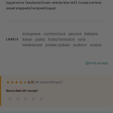
Liquid error (sections/main-article line 144): Could not find
asset snippets/recipekit.liquid
bolognese
comfort food
gezond
italiaans
Italian
pasta
Pasta Perfection
rund
LABELS
weekavond
zonder-pakjes
zoutarm
zoutvrij
Print recept
★★★★★
★★★★★
4.5
(146 beoordelingen)
Beoordeel dit recept:
★
★
★
★
★