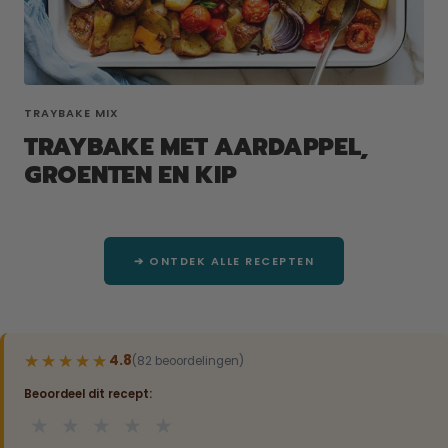
TRAYBAKE MIX
TRAYBAKE MET AARDAPPEL,
GROENTEN EN KIP
➔ ONTDEK ALLE RECEPTEN
★★★★★
★★★★★
4.8
(82 beoordelingen)
Beoordeel dit recept:
★
★
★
★
★