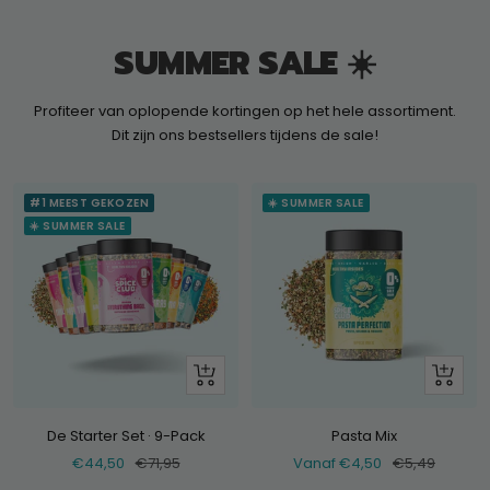
SUMMER SALE ☀️
Profiteer van oplopende kortingen op het hele assortiment.
Dit zijn ons bestsellers tijdens de sale!
#1 MEEST GEKOZEN
☀️ SUMMER SALE
☀️ SUMMER SALE
+
Bekijk
Voeg
toe
De Starter Set · 9-Pack
Pasta Mix
Verkoopprijs
Normale
Verkoopprijs
Normale
€44,50
€71,95
Vanaf €4,50
€5,49
prijs
prijs