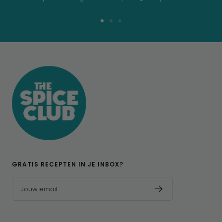
Ga
Ga
Ga
naar
naar
naar
dia
dia
dia
1
2
3
GRATIS RECEPTEN IN JE INBOX?
Jouw email