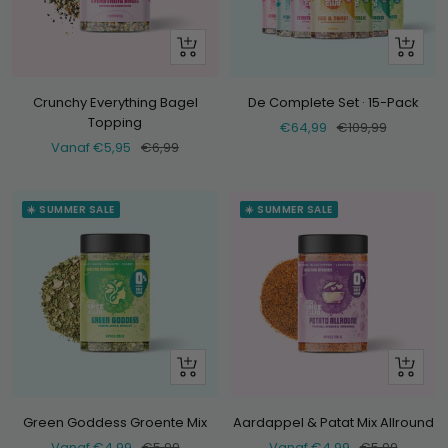
Bekijk
+
Voeg
toe
Crunchy Everything Bagel
De Complete Set · 15-Pack
Topping
Verkoopprijs
Normale
€64,99
€109,99
Verkoopprijs
Normale
Vanaf €5,95
€6,99
prijs
prijs
☀️ SUMMER SALE
☀️ SUMMER SALE
Bekijk
Bekijk
Green Goddess Groente Mix
Aardappel & Patat Mix Allround
Verkoopprijs
Normale
Verkoopprijs
Normale
Vanaf €4,99
€5,99
Vanaf €4,99
€5,99