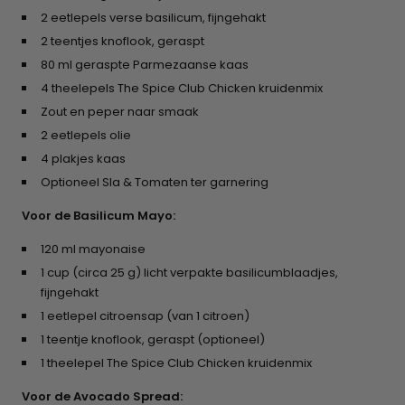
2 eetlepels verse basilicum, fijngehakt
2 teentjes knoflook, geraspt
80 ml geraspte Parmezaanse kaas
4 theelepels The Spice Club Chicken kruidenmix
Zout en peper naar smaak
2 eetlepels olie
4 plakjes kaas
Optioneel Sla & Tomaten ter garnering
Voor de Basilicum Mayo:
120 ml mayonaise
1 cup (circa 25 g) licht verpakte basilicumblaadjes,
fijngehakt
1 eetlepel citroensap (van 1 citroen)
1 teentje knoflook, geraspt (optioneel)
1 theelepel The Spice Club Chicken kruidenmix
Voor de Avocado Spread: