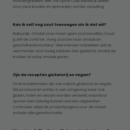
hoofdingrediënt. Met The Spice Club betaal je alleen
voor pure kruiden en specerijen, zonder opvulling.
Kan ik zelf nog zout toevoegen als ik dat wil?
Natuurlijk. Omdat onze mixen geen zout bevatten, houd
jij zelf de controle. Voeg zout toe naar smaak en
gezondheidsvoorkeur. Veel mensen ontdekken dat ze
veel minder zout nodig hebben dan gedacht, omdat de
kruiden al volop smaak geven.
Zijn de recepten glutenvrij en vegan?
Onze kruidenmixen zijn van nature glutenvrij en vegan.
We produceren echter in een omgeving waar ook
gluten, noten en sesam worden verwerkt, waardoor
sporen niet volledig kunnen worden uitgesloten.
Controleer altijd de productpagina voor de meest
actuele allergeninformatie.