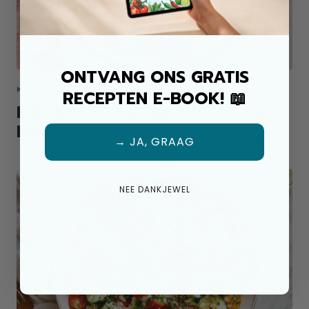
ONTVANG ONS GRATIS
KIP ALLROUND MIX
RECEPTEN E-BOOK! 📖
KROKANTE KIP TACO'S UIT DE
PAN
→ JA, GRAAG
NEE DANKJEWEL