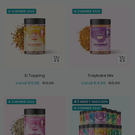
☀️ SUMMER SALE
☀️ SUMMER SALE
Bekijk
Bekijk
Ei Topping
Traybake Mix
Verkoopprijs
Normale
Verkoopprijs
Normale
Vanaf €5,95
€6,99
Vanaf €4,99
€5,99
prijs
prijs
☀️ SUMMER SALE
#2 MEEST GEKOZEN
☀️ SUMMER SALE