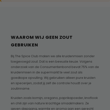
WAAROM WIJ GEEN ZOUT
GEBRUIKEN
Bij The Spice Club maken we alle kruidenmixen zonder
toegevoegd zout. Dat is een bewuste keuze. Volgens
onderzoek van de Consumentenbond bevat 75% van de
kruidenmixen in de supermarkt te veel zout als
goedkope opvulling. Wij gebruiken alleen pure kruiden
en specerijen, zodat jij zelf de controle houdt over je
zoutinname.
Kruiden zoals komijn, oregano, paprikapoeder, knoflook
en chili zijn van nature krachtige smaakmakers. Ze
geven diepgang, warmte en aroma aan een gerecht