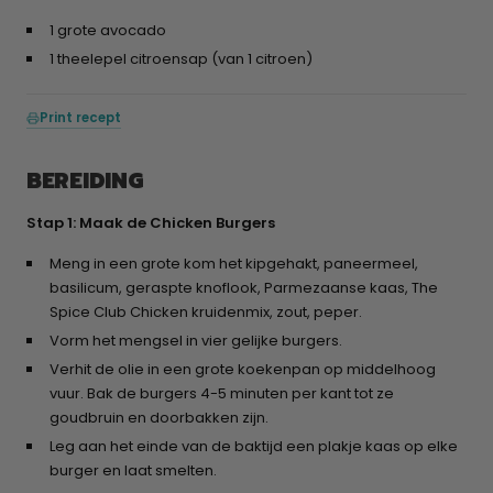
1 grote avocado
1 theelepel citroensap (van 1 citroen)
Print recept
BEREIDING
Stap 1: Maak de Chicken Burgers
Meng in een grote kom het kipgehakt, paneermeel,
basilicum, geraspte knoflook, Parmezaanse kaas, The
Spice Club Chicken kruidenmix, zout, peper.
Vorm het mengsel in vier gelijke burgers.
Verhit de olie in een grote koekenpan op middelhoog
vuur. Bak de burgers 4-5 minuten per kant tot ze
goudbruin en doorbakken zijn.
Leg aan het einde van de baktijd een plakje kaas op elke
burger en laat smelten.