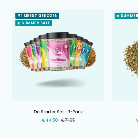
#1 MEEST GEKOZEN
☀️ SUMMER
☀️ SUMMER SALE
De Starter Set · 9-Pack
Verkoopprijs
Normale
V
€44,50
€71,95
prijs