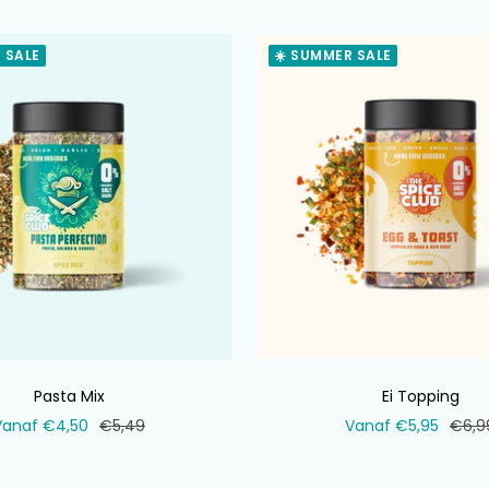
 SALE
☀️ SUMMER SALE
Pasta Mix
Ei Topping
erkoopprijs
Normale
Verkoopprijs
Norm
Vanaf €4,50
€5,49
Vanaf €5,95
€6,9
prijs
prijs