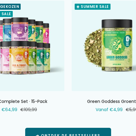
 GEKOZEN
☀️ SUMMER SALE
 SALE
Complete Set · 15-Pack
Green Goddess Groent
Verkoopprijs
Normale
Verkoopprijs
Norm
€64,99
€109,99
Vanaf €4,99
€5,9
prijs
prijs
➔ ONTDEK DE BESTSELLERS