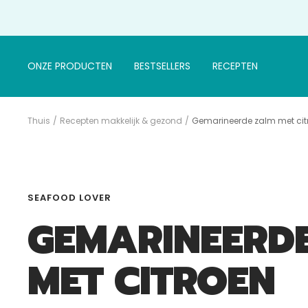
Doorgaan
naar
artikel
ONZE PRODUCTEN
BESTSELLERS
RECEPTEN
Thuis
Recepten makkelijk & gezond
Gemarineerde zalm met ci
SEAFOOD LOVER
GEMARINEERD
MET CITROEN