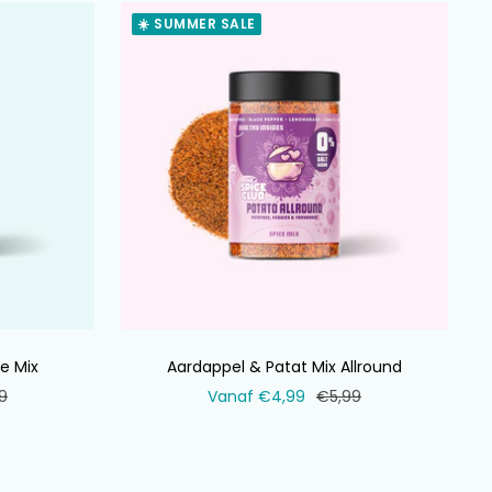
☀️ SUMMER SALE
e Mix
Aardappel & Patat Mix Allround
ale
Verkoopprijs
Normale
9
Vanaf €4,99
€5,99
prijs