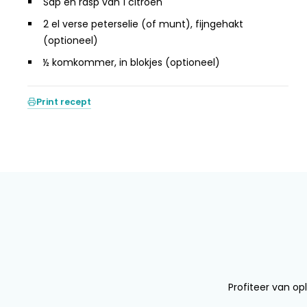
Sap en rasp van 1 citroen
2 el verse peterselie (of munt), fijngehakt
(optioneel)
½ komkommer, in blokjes (optioneel)
Print recept
Profiteer van opl