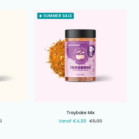
☀️ SUMMER SALE
Traybake Mix
ale
Verkoopprijs
Normale
9
Vanaf €4,99
€5,99
prijs