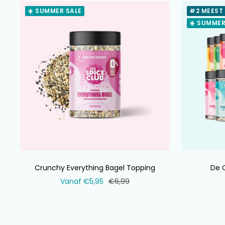
☀️ SUMMER SALE
#2 MEEST
☀️ SUMMER
Crunchy Everything Bagel Topping
De 
Verkoopprijs
Normale
Vanaf €5,95
€6,99
prijs