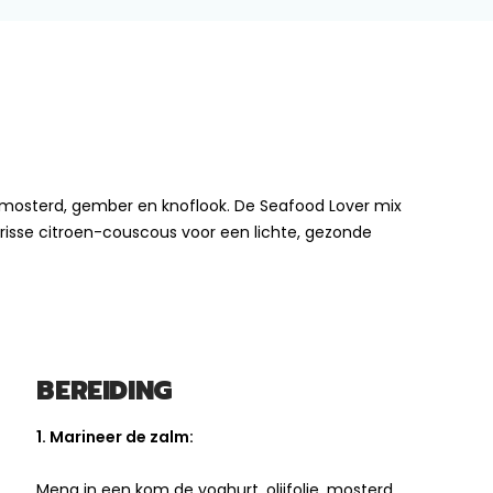
, mosterd, gember en knoflook. De Seafood Lover mix
risse citroen-couscous voor een lichte, gezonde
BEREIDING
1. Marineer de zalm:
Meng in een kom de yoghurt, olijfolie, mosterd,