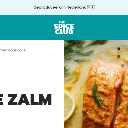
Geproduceerd in Nederland 🇳🇱
The
Spice
Club
troen couscous
E ZALM