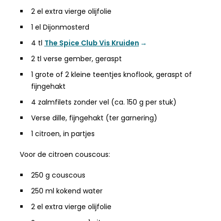
2 el extra vierge olijfolie
1 el Dijonmosterd
4 tl
The Spice Club Vis Kruiden
2 tl verse gember, geraspt
1 grote of 2 kleine teentjes knoflook, geraspt of
fijngehakt
4 zalmfilets zonder vel (ca. 150 g per stuk)
Verse dille, fijngehakt (ter garnering)
1 citroen, in partjes
Voor de citroen couscous:
250 g couscous
250 ml kokend water
2 el extra vierge olijfolie