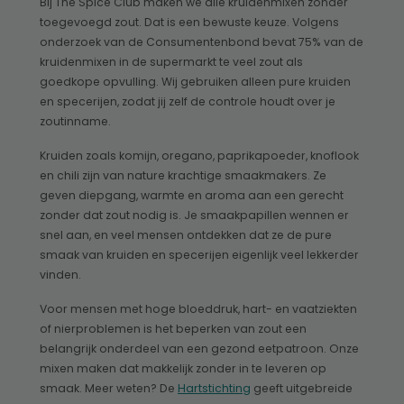
Bij The Spice Club maken we alle kruidenmixen zonder
toegevoegd zout. Dat is een bewuste keuze. Volgens
onderzoek van de Consumentenbond bevat 75% van de
kruidenmixen in de supermarkt te veel zout als
goedkope opvulling. Wij gebruiken alleen pure kruiden
en specerijen, zodat jij zelf de controle houdt over je
zoutinname.
Kruiden zoals komijn, oregano, paprikapoeder, knoflook
en chili zijn van nature krachtige smaakmakers. Ze
geven diepgang, warmte en aroma aan een gerecht
zonder dat zout nodig is. Je smaakpapillen wennen er
snel aan, en veel mensen ontdekken dat ze de pure
smaak van kruiden en specerijen eigenlijk veel lekkerder
vinden.
Voor mensen met hoge bloeddruk, hart- en vaatziekten
of nierproblemen is het beperken van zout een
belangrijk onderdeel van een gezond eetpatroon. Onze
mixen maken dat makkelijk zonder in te leveren op
smaak. Meer weten? De
Hartstichting
geeft uitgebreide