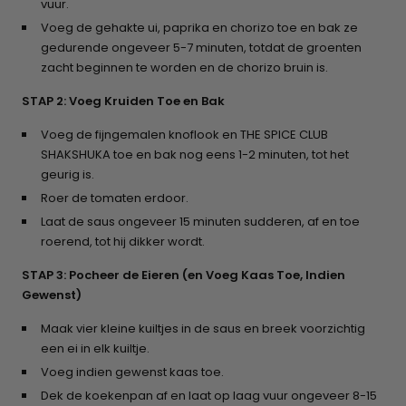
vuur.
Voeg de gehakte ui, paprika en chorizo toe en bak ze
gedurende ongeveer 5-7 minuten, totdat de groenten
zacht beginnen te worden en de chorizo bruin is.
STAP 2: Voeg Kruiden Toe en Bak
Voeg de fijngemalen knoflook en THE SPICE CLUB
SHAKSHUKA toe en bak nog eens 1-2 minuten, tot het
geurig is.
Roer de tomaten erdoor.
Laat de saus ongeveer 15 minuten sudderen, af en toe
roerend, tot hij dikker wordt.
STAP 3: Pocheer de Eieren (en Voeg Kaas Toe, Indien
Gewenst)
Maak vier kleine kuiltjes in de saus en breek voorzichtig
een ei in elk kuiltje.
Voeg indien gewenst kaas toe.
Dek de koekenpan af en laat op laag vuur ongeveer 8-15