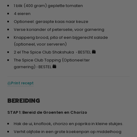
1 blik (400 gram) geplette tomaten
4 eieren
Optioneel: geraspte kaas naar keuze
Verse koriander of peterselie, voor garnering
Knapperig brood, pita of een bijgerecht salade
(optioneel, voor serveren)
2 el The Spice Club Shakshuka
·
BESTEL
🛍️
The Spice Club Topping (Optioneel ter
garnering)
·
BESTEL
🛍️
Print recept
BEREIDING
STAP 1: Bereid de Groenten en Chorizo
Hak de ui, knoflook, chorizo en paprika in kleine stukjes.
Verhit olijfolie in een grote koekenpan op middelhoog