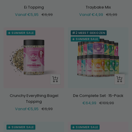
Ei Topping
Traybake Mix
Verkoopprijs
Normale
Verkoopprijs
Normale
Vanaf €5,95
€6,99
Vanaf €4,99
€5,99
prijs
prijs
☀️ SUMMER SALE
#2 MEEST GEKOZEN
☀️ SUMMER SALE
Bekijk
+
Voeg
toe
Crunchy Everything Bagel
De Complete Set · 15-Pack
Topping
Verkoopprijs
Normale
€64,99
€109,99
Verkoopprijs
Normale
Vanaf €5,95
€6,99
prijs
prijs
☀️ SUMMER SALE
☀️ SUMMER SALE