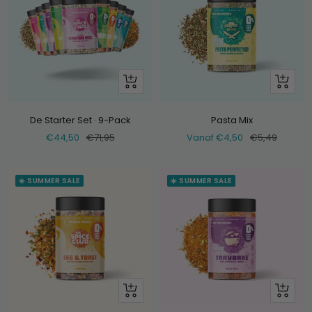
+
Bekijk
Voeg
toe
De Starter Set · 9-Pack
Pasta Mix
Verkoopprijs
Normale
Verkoopprijs
Normale
€44,50
€71,95
Vanaf €4,50
€5,49
prijs
prijs
☀️ SUMMER SALE
☀️ SUMMER SALE
Bekijk
Bekijk