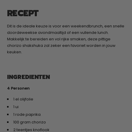
RECEPT
Dit is de ideale keuze is voor een weekendbrunch, een snelle
doordeweekse avondmaaltijd of een vullende lunch.
Makkelijk te bereiden en vol rijke smaken, deze pittige
chorizo shakshuka zal zeker een favoriet worden in jouw
keuken.
INGREDIENTEN
4 Personen
1 el olijfolie
1 ui
1 rode paprika
100 gram chorizo
2 teentjes knoflook