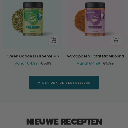
Bekijk
Bekijk
Green Goddess Groente Mix
Aardappel & Patat Mix Allround
Verkoopprijs
Normale
Verkoopprijs
Normale
Vanaf €4,99
€5,99
Vanaf €4,99
€5,99
prijs
prijs
➔ ONTDEK DE BESTSELLERS
NIEUWE RECEPTEN