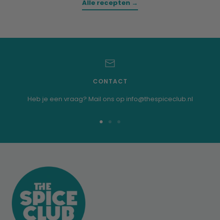
Alle recepten →
CONTACT
Heb je een vraag? Mail ons op info@thespiceclub.nl
Ga
Ga
Ga
naar
naar
naar
dia
dia
dia
1
2
3