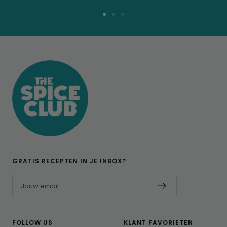
Ga
Ga
Ga
naar
naar
naar
dia
dia
dia
1
2
3
GRATIS RECEPTEN IN JE INBOX?
Jouw email
FOLLOW US
KLANT FAVORIETEN