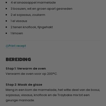
4 el sinaasappel marmelade
3 bosuien, wit en groen apart gesneden
2 el sojasaus, zoutarm
1 el vissaus
2 tenen knoflook, fijngehakt
1 limoen
Print recept
BEREIDING
Stap 1: Verwarm de oven
Verwarm de oven voor op 200°C.
Stap 2: Maak de glaze
Meng in een kom de marmelade, het witte deel van de bosui,
sojasaus, vissaus, knoflook en de Traybake mix tot een
geurige marinade.