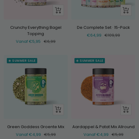
Bekijk
+
Voeg
toe
Crunchy Everything Bagel
De Complete Set · 15-Pack
Topping
Verkoopprijs
Normale
€64,99
€109,99
Verkoopprijs
Normale
Vanaf €5,95
€6,99
prijs
prijs
☀️ SUMMER SALE
☀️ SUMMER SALE
Bekijk
Bekijk
Green Goddess Groente Mix
Aardappel & Patat Mix Allround
Verkoopprijs
Normale
Verkoopprijs
Normale
Vanaf €4,99
€5,99
Vanaf €4,99
€5,99