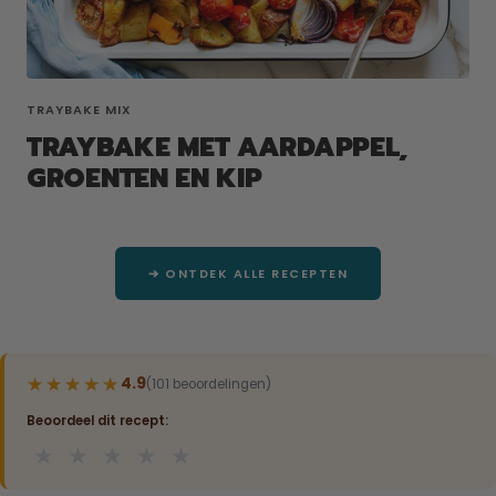
TRAYBAKE MIX
TRAYBAKE MET AARDAPPEL,
GROENTEN EN KIP
➔ ONTDEK ALLE RECEPTEN
★★★★★
★★★★★
4.9
(101 beoordelingen)
Beoordeel dit recept:
★
★
★
★
★