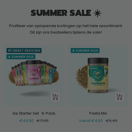
SUMMER SALE ☀️
Profiteer van oplopende kortingen op het hele assortiment.
Dit zijn ons bestsellers tijdens de sale!
#1 MEEST GEKOZEN
☀️ SUMMER SALE
☀️ SUMMER SALE
+
Bekijk
Voeg
toe
De Starter Set · 9-Pack
Pasta Mix
Verkoopprijs
Normale
Verkoopprijs
Normale
€44,50
€71,95
Vanaf €4,50
€5,49
prijs
prijs