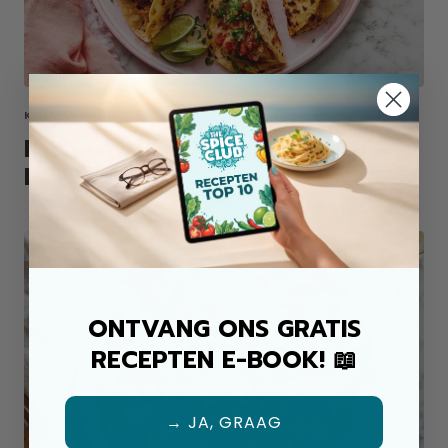
KIP ALLROUND MIX
KROKANTE KIP TACO'S UIT DE
PAN
ONTVANG ONS GRATIS
RECEPTEN E-BOOK! 📖
→ JA, GRAAG