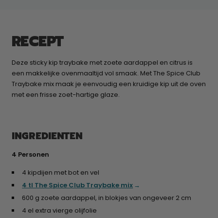
RECEPT
Deze sticky kip traybake met zoete aardappel en citrus is
een makkelijke ovenmaaltijd vol smaak. Met The Spice Club
Traybake mix maak je eenvoudig een kruidige kip uit de oven
met een frisse zoet-hartige glaze.
INGREDIENTEN
4 Personen
4 kipdijen met bot en vel
4 tl The Spice Club Traybake mix
600 g zoete aardappel, in blokjes van ongeveer 2 cm
4 el extra vierge olijfolie