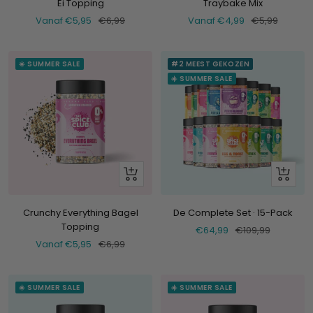
Ei Topping
Traybake Mix
Verkoopprijs
Normale
Verkoopprijs
Normale
Vanaf €5,95
€6,99
Vanaf €4,99
€5,99
prijs
prijs
☀️ SUMMER SALE
#2 MEEST GEKOZEN
☀️ SUMMER SALE
Bekijk
+
Voeg
toe
Crunchy Everything Bagel
De Complete Set · 15-Pack
Topping
Verkoopprijs
Normale
€64,99
€109,99
Verkoopprijs
Normale
Vanaf €5,95
€6,99
prijs
prijs
☀️ SUMMER SALE
☀️ SUMMER SALE