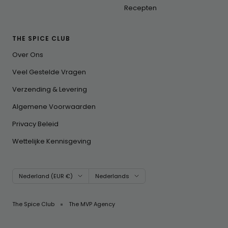
Recepten
THE SPICE CLUB
Over Ons
Veel Gestelde Vragen
Verzending & Levering
Algemene Voorwaarden
Privacy Beleid
Wettelijke Kennisgeving
Land/regio
Taal
Nederland (EUR €)
Nederlands
The Spice Club
The MVP Agency