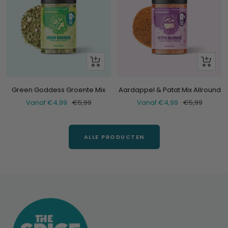
Bekijk
Bekijk
Green Goddess Groente Mix
Aardappel & Patat Mix Allround
Verkoopprijs
Normale
Verkoopprijs
Normale
Vanaf €4,99
€5,99
Vanaf €4,99
€5,99
prijs
prijs
ALLE PRODUCTEN