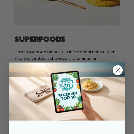
SUPERFOODS
Onze superfood blends zijn 100 procent natuurlijk en
zitten vol prebiotische vezels, vitaminen en
antioxidanten. Ze ondersteunen je energie, huid en
darmen op een makkelijke, dagelijkse manier zonder
ongezonde vulstoffen.
➔ ONTDEK DE RECEPTEN