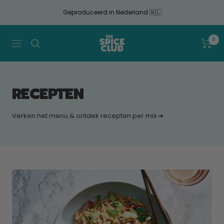
Doorgaan
Geproduceerd in Nederland 🇳🇱
naar
artikel
The
0
Navigatie
Spice
Club
RECEPTEN
Verken het menu & ontdek recepten per mix ➔