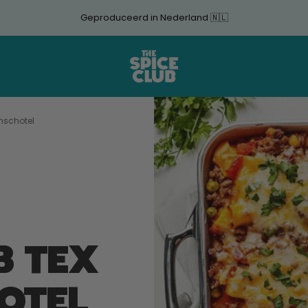
Geproduceerd in Nederland 🇳🇱
The
Spice
Club
nschotel
B TEX
OTEL