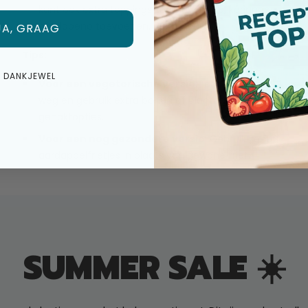
kunt ook extra toppings zoals avocado, koriander
of jalapeño toevoegen.
JA, GRAAG
Tips:
E DANKJEWEL
Voor een vegetarische versie
: Laat het gehakt
weg en gebruik extra bonen of plantaardige
gehaktopties.
Voor een nog gezondere versie
: Gebruik zoete
aardappelfrietjes in plaats van gewone friet.
SUMMER SALE ☀️