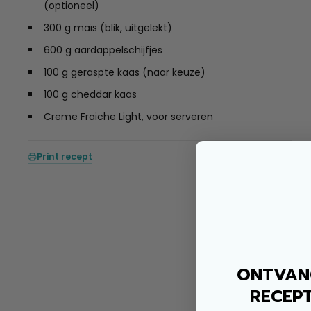
(optioneel)
300 g maïs (blik, uitgelekt)
600 g aardappelschijfjes
100 g geraspte kaas (naar keuze)
100 g cheddar kaas
Creme Fraiche Light, voor serveren
Print recept
ONTVANG
RECEPT