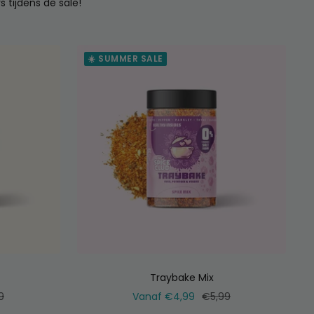
s tijdens de sale!
☀️ SUMMER SALE
Traybake Mix
ale
Verkoopprijs
Normale
9
Vanaf €4,99
€5,99
prijs