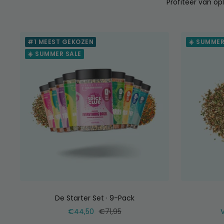
Profiteer van opl
#1 MEEST GEKOZEN
☀️ SUMMER
☀️ SUMMER SALE
De Starter Set · 9-Pack
Verkoopprijs
Normale
V
€44,50
€71,95
prijs