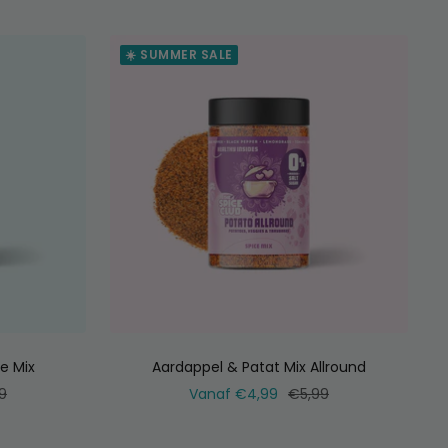
☀️ SUMMER SALE
e Mix
Aardappel & Patat Mix Allround
ale
Verkoopprijs
Normale
9
Vanaf €4,99
€5,99
prijs