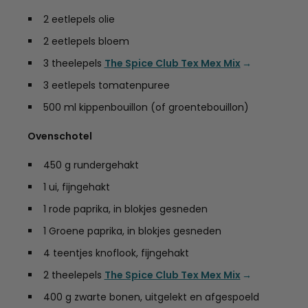
2 eetlepels olie
2 eetlepels bloem
3 theelepels
The Spice Club Tex Mex Mix
3 eetlepels tomatenpuree
500 ml kippenbouillon (of groentebouillon)
Ovenschotel
450 g rundergehakt
1 ui, fijngehakt
1 rode paprika, in blokjes gesneden
1 Groene paprika, in blokjes gesneden
4 teentjes knoflook, fijngehakt
2 theelepels
The Spice Club Tex Mex Mix
400 g zwarte bonen, uitgelekt en afgespoeld