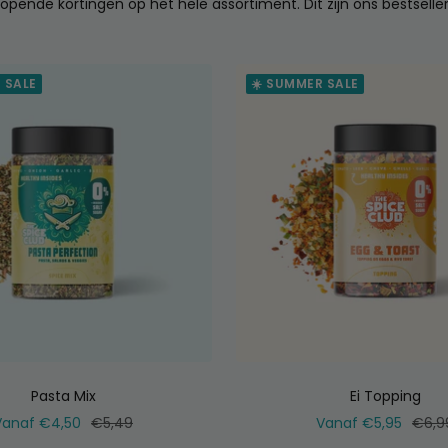
opende kortingen op het hele assortiment. Dit zijn ons bestseller
 SALE
☀️ SUMMER SALE
Pasta Mix
Ei Topping
erkoopprijs
Normale
Verkoopprijs
Norm
Vanaf €4,50
€5,49
Vanaf €5,95
€6,9
prijs
prijs