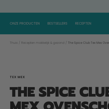
Doorgaan
naar
artikel
ONZE PRODUCTEN
BESTSELLERS
RECEPTEN
Thuis
Recepten makkelijk & gezond
The Spice Club Tex Mex Ove
TEX MEX
THE SPICE CLU
MEX OVENSCH