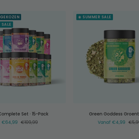
 GEKOZEN
☀️ SUMMER SALE
 SALE
Complete Set · 15-Pack
Green Goddess Groent
Verkoopprijs
Normale
Verkoopprijs
Norm
€64,99
€109,99
Vanaf €4,99
€5,9
prijs
prijs