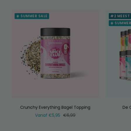
☀️ SUMMER SALE
#2 MEEST
☀️ SUMMER
Crunchy Everything Bagel Topping
De 
Verkoopprijs
Normale
Vanaf €5,95
€6,99
prijs