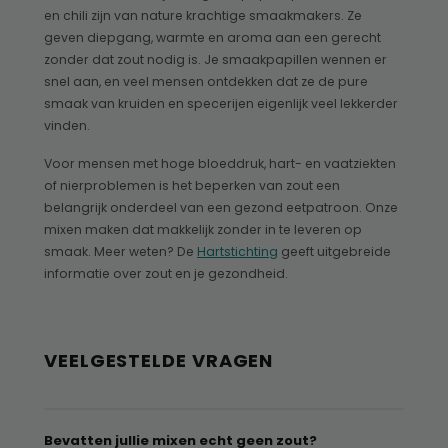
en chili zijn van nature krachtige smaakmakers. Ze
geven diepgang, warmte en aroma aan een gerecht
zonder dat zout nodig is. Je smaakpapillen wennen er
snel aan, en veel mensen ontdekken dat ze de pure
smaak van kruiden en specerijen eigenlijk veel lekkerder
vinden.
Voor mensen met hoge bloeddruk, hart- en vaatziekten
of nierproblemen is het beperken van zout een
belangrijk onderdeel van een gezond eetpatroon. Onze
mixen maken dat makkelijk zonder in te leveren op
smaak. Meer weten? De
Hartstichting
geeft uitgebreide
informatie over zout en je gezondheid.
VEELGESTELDE VRAGEN
Bevatten jullie mixen echt geen zout?