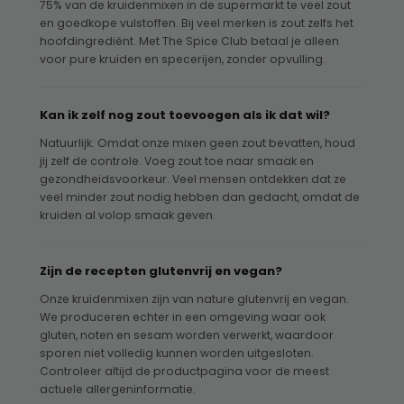
75% van de kruidenmixen in de supermarkt te veel zout
en goedkope vulstoffen. Bij veel merken is zout zelfs het
hoofdingrediënt. Met The Spice Club betaal je alleen
voor pure kruiden en specerijen, zonder opvulling.
Kan ik zelf nog zout toevoegen als ik dat wil?
Natuurlijk. Omdat onze mixen geen zout bevatten, houd
jij zelf de controle. Voeg zout toe naar smaak en
gezondheidsvoorkeur. Veel mensen ontdekken dat ze
veel minder zout nodig hebben dan gedacht, omdat de
kruiden al volop smaak geven.
Zijn de recepten glutenvrij en vegan?
Onze kruidenmixen zijn van nature glutenvrij en vegan.
We produceren echter in een omgeving waar ook
gluten, noten en sesam worden verwerkt, waardoor
sporen niet volledig kunnen worden uitgesloten.
Controleer altijd de productpagina voor de meest
actuele allergeninformatie.