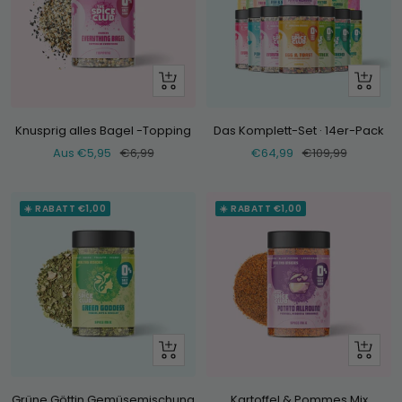
Schau
+
dir
Hinzufü
an
Knusprig alles Bagel -Topping
Das Komplett-Set · 14er-Pack
Verkaufspreis
Normaler
Verkaufspreis
Normaler
Aus €5,95
€6,99
€64,99
€109,99
Preis
Preis
☀️ RABATT €1,00
☀️ RABATT €1,00
Schau
Schau
dir
dir
an
an
Grüne Göttin Gemüsemischung
Kartoffel & Pommes Mix