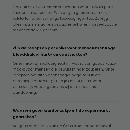
Klopt. Al onze kruidenmixen bestaan voor 100% uit pure
kruiden en specerijen. We voegen geen zout, suiker,
vulstoffen of kunstmatige toevoegingen toe. Zo krijg jij
alleen pure smaak en bepaal je zelf of en hoeveel zout je
toevoegt aan je gerecht.
Zijn de recepten geschikt voor mensen met hoge
bloeddruk of hart- en vaatziekten?
Onze mixen zijn volledig zoutvrij, wat ze een goede keuze
maakt voor mensen die bewust minder zout eten. Onze
recepten bevatten geen toegevoegd zout in de
bereiding. Raadpleeg altijd je arts of diëtist voor
persoonlijk voedingsadvies bij een medische
aandoening.
Waarom geen kruidenzakje uit de supermarkt
gebruiken?
Volgens onderzoek van de Consumentenbond bevat