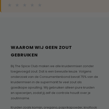
★
★
★
★
★
WAAROM WIJ GEEN ZOUT
GEBRUIKEN
Bij The Spice Club maken we alle kruidenmixen zonder
toegevoegd zout. Dat is een bewuste keuze. Volgens
onderzoek van de Consumentenbond bevat 75% van de
kruidenmixen in de supermarkt te veel zout als
goedkope opvulling. Wij gebruiken alleen pure kruiden
en specerijen, zodat jij zelf de controle houdt over je
zoutinname.
Kruiden zoals komijn, oregano, paprikapoeder, knoflook