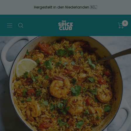
Gehen
Hergestellt in den Niederlanden 🇳🇱
Sie
zum
Artikel
The
0
Navigation
Spice
Club