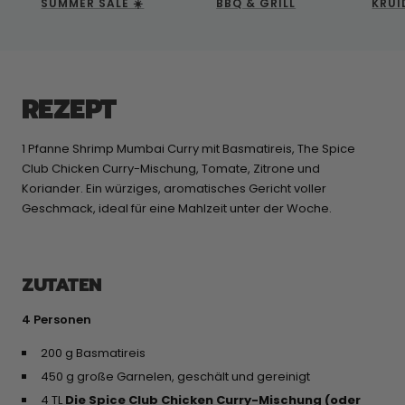
SUMMER SALE ☀️
BBQ & GRILL
KRUI
REZEPT
1 Pfanne Shrimp Mumbai Curry mit Basmatireis, The Spice
Club Chicken Curry-Mischung, Tomate, Zitrone und
Koriander. Ein würziges, aromatisches Gericht voller
Geschmack, ideal für eine Mahlzeit unter der Woche.
ZUTATEN
4 Personen
200 g Basmatireis
450 g große Garnelen, geschält und gereinigt
4 TL
Die Spice Club Chicken Curry-Mischung (oder