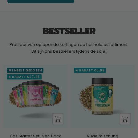
BESTSELLER
Profiteer van oplopende kortingen op het hele assortiment.
Dit zijn ons bestsellers tijdens de sale!
#1 MEEST GEKOZEN
☀️ RABATT €0,99
☀️ RABATT €27,45
+
Schau
Hinzufügen
dir
an
Das Starter Set · 9er-Pack
Nudelmischung