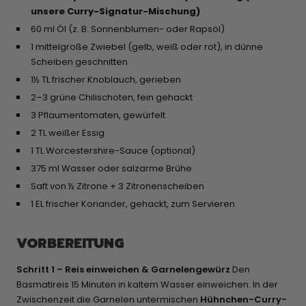
unsere Curry-Signatur-Mischung)
60 ml Öl (z. B. Sonnenblumen- oder Rapsöl)
1 mittelgroße Zwiebel (gelb, weiß oder rot), in dünne
Scheiben geschnitten
1½ TL frischer Knoblauch, gerieben
2–3 grüne Chilischoten, fein gehackt
3 Pflaumentomaten, gewürfelt
2 TL weißer Essig
1 TL Worcestershire-Sauce (optional)
375 ml Wasser oder salzarme Brühe
Saft von ½ Zitrone + 3 Zitronenscheiben
1 EL frischer Koriander, gehackt, zum Servieren
VORBEREITUNG
Schritt 1 – Reis einweichen & Garnelengewürz
Den
Basmatireis 15 Minuten in kaltem Wasser einweichen. In der
Zwischenzeit die Garnelen untermischen
Hühnchen-Curry-