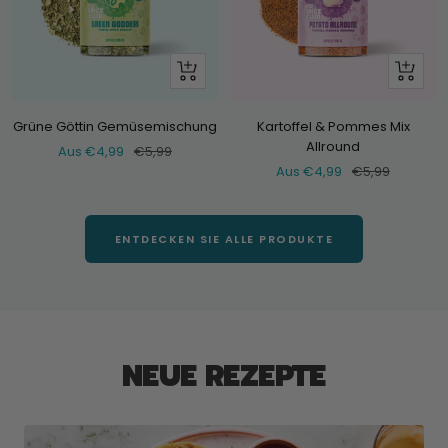
Schau
Schau
dir
dir
an
an
Grüne Göttin Gemüsemischung
Kartoffel & Pommes Mix
Allround
Verkaufspreis
Normaler
Aus €4,99
€5,99
Verkaufspreis
Normaler
Aus €4,99
€5,99
Preis
Preis
ENTDECKEN SIE ALLE PRODUKTE
NEUE REZEPTE