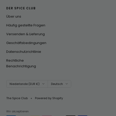
DER SPICE CLUB
Über uns
Häufig gestellte Fragen
Versenden & Lieferung
Geschäftsbedingungen
Datenschutzrichtlinie
Rechtliche
Benachrichtigung
Land/Region
Sprache
Niederlande (EUR €)
Deutsch
The Spice Club
Powered by Shopify
Wir akzeptieren