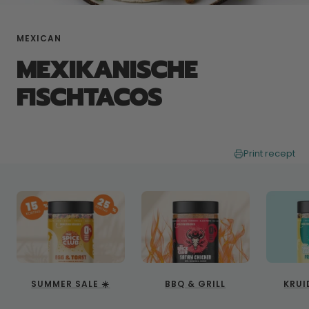
MEXICAN
MEXIKANISCHE
FISCHTACOS
Print recept
SUMMER SALE ☀️
BBQ & GRILL
KRUI