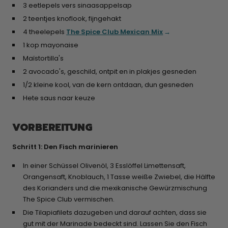
3 eetlepels vers sinaasappelsap
2 teentjes knoflook, fijngehakt
4 theelepels
The Spice Club Mexican Mix
1 kop mayonaise
Maïstortilla's
2 avocado's, geschild, ontpit en in plakjes gesneden
1/2 kleine kool, van de kern ontdaan, dun gesneden
Hete saus naar keuze
VORBEREITUNG
Schritt 1: Den Fisch marinieren
In einer Schüssel Olivenöl, 3 Esslöffel Limettensaft,
Orangensaft, Knoblauch, 1 Tasse weiße Zwiebel, die Hälfte
des Korianders und die mexikanische Gewürzmischung
The Spice Club vermischen.
Die Tilapiafilets dazugeben und darauf achten, dass sie
gut mit der Marinade bedeckt sind. Lassen Sie den Fisch