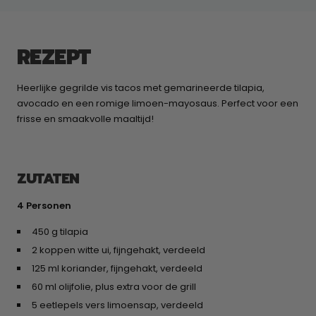
REZEPT
Heerlijke gegrilde vis tacos met gemarineerde tilapia,
avocado en een romige limoen-mayosaus. Perfect voor een
frisse en smaakvolle maaltijd!
ZUTATEN
4 Personen
450 g tilapia
2 koppen witte ui, fijngehakt, verdeeld
125 ml koriander, fijngehakt, verdeeld
60 ml olijfolie, plus extra voor de grill
5 eetlepels vers limoensap, verdeeld