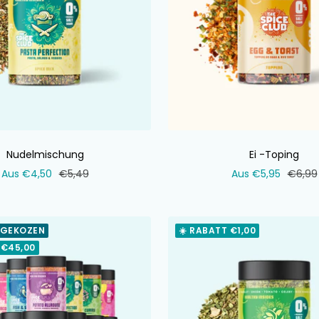
Nudelmischung
Ei -Toping
Verkaufspreis
Normaler
Verkaufspreis
Norma
Aus €4,50
€5,49
Aus €5,95
€6,99
Preis
Preis
 GEKOZEN
☀️ RABATT €1,00
 €45,00