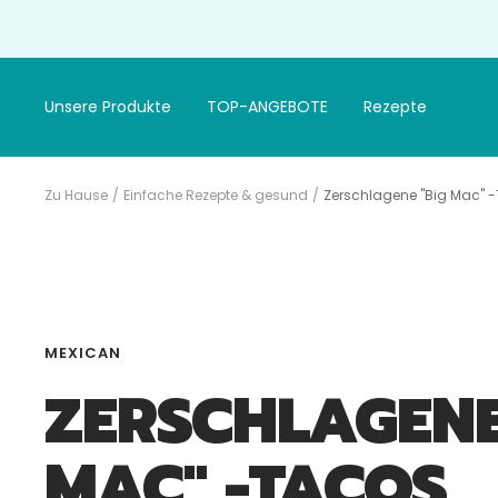
Gehen
Sie
zum
Artikel
Unsere Produkte
TOP-ANGEBOTE
Rezepte
Zu Hause
Einfache Rezepte & gesund
Zerschlagene "Big Mac" 
MEXICAN
ZERSCHLAGENE
MAC" -TACOS