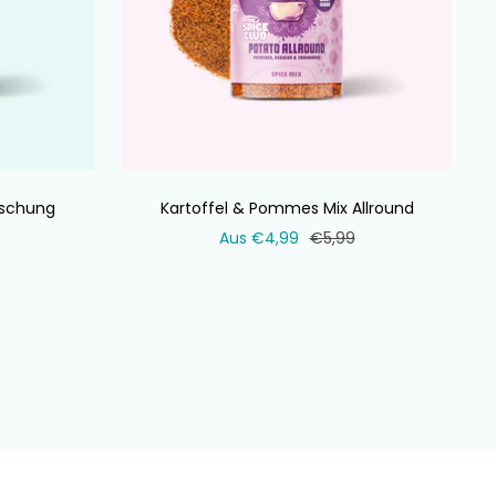
schung
Kartoffel & Pommes Mix Allround
ler
Verkaufspreis
Normaler
Aus €4,99
€5,99
Preis