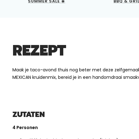
SUMMER SALE ☀️
BBQ & GRI
REZEPT
Maak je taco-avond thuis nog beter met deze zelfgemaak
MEXICAN kruidenmix, bereid je in een handomdraai smaakvo
ZUTATEN
4 Personen