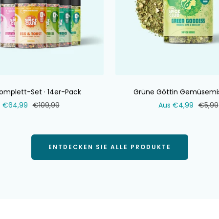
omplett-Set · 14er-Pack
Grüne Göttin Gemüsemi
Verkaufspreis
Normaler
Verkaufspreis
Norma
€64,99
€109,99
Aus €4,99
€5,99
Preis
Preis
ENTDECKEN SIE ALLE PRODUKTE