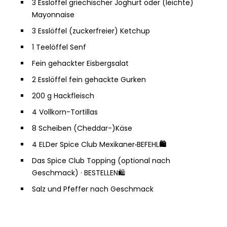
3 Esslöffel griechischer Joghurt oder (leichte)
Mayonnaise
3 Esslöffel (zuckerfreier) Ketchup
1 Teelöffel Senf
Fein gehackter Eisbergsalat
2 Esslöffel fein gehackte Gurken
200 g Hackfleisch
4 Vollkorn-Tortillas
8 Scheiben (Cheddar-)Käse
4 EL
Der Spice Club Mexikaner
·
BEFEHL
🛍️
Das Spice Club Topping (optional nach
Geschmack) · BESTELLEN
🛍️
Salz und Pfeffer nach Geschmack