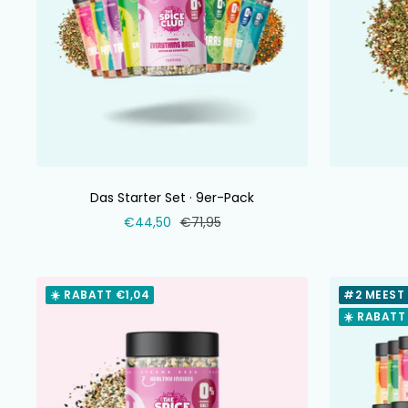
Das Starter Set · 9er-Pack
Verkaufspreis
Normaler
€44,50
€71,95
Preis
☀️ RABATT €1,04
#2 MEEST
☀️ RABATT