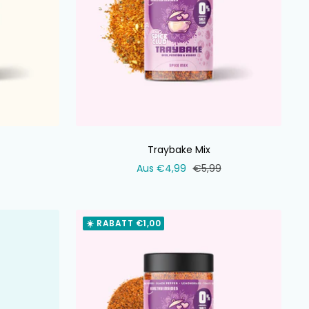
Traybake Mix
ler
Verkaufspreis
Normaler
Aus €4,99
€5,99
Preis
☀️ RABATT €1,00