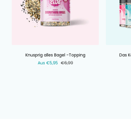
Knusprig alles Bagel -Topping
Das K
Verkaufspreis
Normaler
Aus €5,95
€6,99
Preis