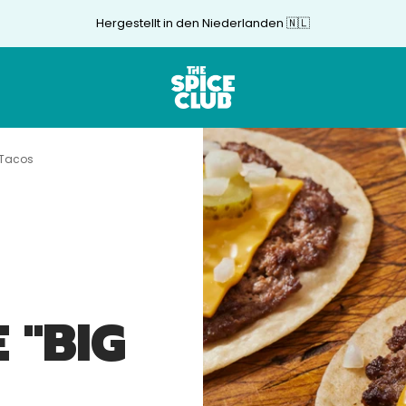
Hergestellt in den Niederlanden 🇳🇱
The
Spice
Club
-Tacos
 "BIG