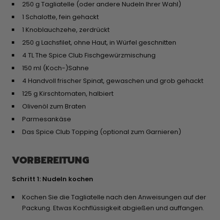
250 g Tagliatelle (oder andere Nudeln Ihrer Wahl)
1 Schalotte, fein gehackt
1 Knoblauchzehe, zerdrückt
250 g Lachsfilet, ohne Haut, in Würfel geschnitten
4 TL The Spice Club Fischgewürzmischung
150 ml (Koch-)Sahne
4 Handvoll frischer Spinat, gewaschen und grob gehackt
125 g Kirschtomaten, halbiert
Olivenöl zum Braten
Parmesankäse
Das Spice Club Topping (optional zum Garnieren)
VORBEREITUNG
Schritt 1: Nudeln kochen
Kochen Sie die Tagliatelle nach den Anweisungen auf der
Packung. Etwas Kochflüssigkeit abgießen und auffangen.