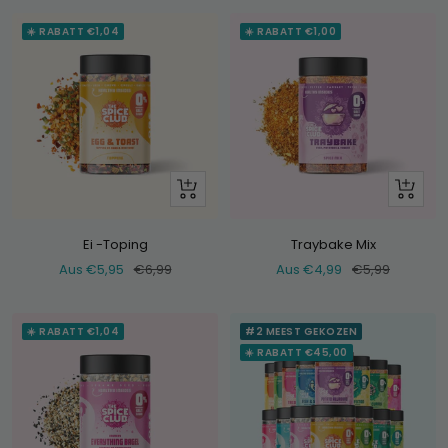
☀️ RABATT €1,04
☀️ RABATT €1,00
Schau
Schau
dir
dir
an
an
Ei -Toping
Traybake Mix
Verkaufspreis
Normaler
Verkaufspreis
Normaler
Aus €5,95
€6,99
Aus €4,99
€5,99
Preis
Preis
☀️ RABATT €1,04
#2 MEEST GEKOZEN
☀️ RABATT €45,00