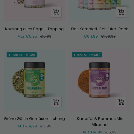
Schau
+
dir
Hinzufü
an
Knusprig alles Bagel -Topping
Das Komplett-Set · 14er-Pack
Verkaufspreis
Normaler
Verkaufspreis
Normaler
Aus €5,95
€6,99
€64,99
€109,99
Preis
Preis
☀️ RABATT €1,00
☀️ RABATT €1,00
Schau
Schau
dir
dir
an
an
Grüne Göttin Gemüsemischung
Kartoffel & Pommes Mix
Allround
Verkaufspreis
Normaler
Aus €4,99
€5,99
Verkaufspreis
Normaler
Aus €4,99
€5,99
Preis