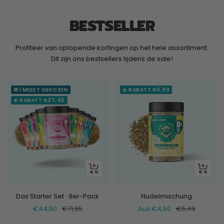
BESTSELLER
Profiteer van oplopende kortingen op het hele assortiment.
Dit zijn ons bestsellers tijdens de sale!
#1 MEEST GEKOZEN
☀️ RABATT €0,99
☀️ RABATT €27,45
+
Schau
Hinzufügen
dir
an
Das Starter Set · 9er-Pack
Nudelmischung
Verkaufspreis
Normaler
Verkaufspreis
Normaler
€44,50
€71,95
Aus €4,50
€5,49
Preis
Preis