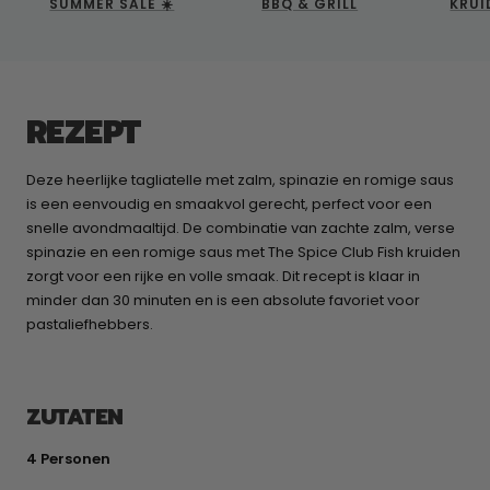
SUMMER SALE ☀️
BBQ & GRILL
KRUI
REZEPT
Deze heerlijke tagliatelle met zalm, spinazie en romige saus
is een eenvoudig en smaakvol gerecht, perfect voor een
snelle avondmaaltijd. De combinatie van zachte zalm, verse
spinazie en een romige saus met The Spice Club Fish kruiden
zorgt voor een rijke en volle smaak. Dit recept is klaar in
minder dan 30 minuten en is een absolute favoriet voor
pastaliefhebbers.
ZUTATEN
4 Personen