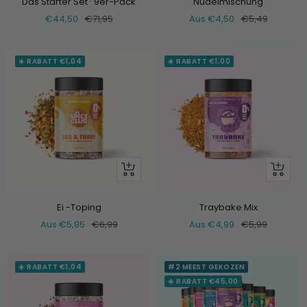
Das Starter Set · 9er-Pack
Nudelmischung
Verkaufspreis
Normaler
Verkaufspreis
Normaler
€44,50
€71,95
Aus €4,50
€5,49
Preis
Preis
☀️ RABATT €1,04
☀️ RABATT €1,00
Schau
Schau
dir
dir
an
an
Ei -Toping
Traybake Mix
Verkaufspreis
Normaler
Verkaufspreis
Normaler
Aus €5,95
€6,99
Aus €4,99
€5,99
Preis
Preis
☀️ RABATT €1,04
#2 MEEST GEKOZEN
☀️ RABATT €45,00