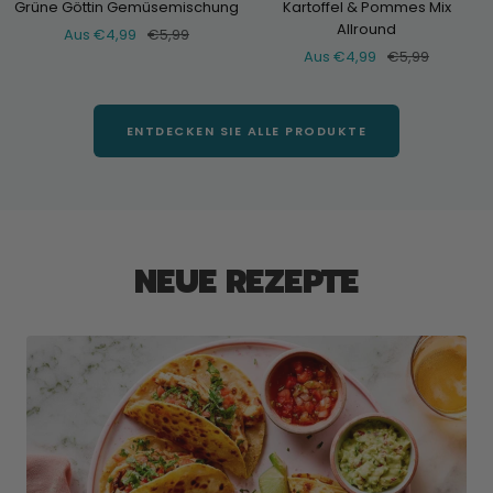
Grüne Göttin Gemüsemischung
Kartoffel & Pommes Mix
Allround
Verkaufspreis
Normaler
Aus €4,99
€5,99
Verkaufspreis
Normaler
Aus €4,99
€5,99
Preis
Preis
ENTDECKEN SIE ALLE PRODUKTE
NEUE REZEPTE