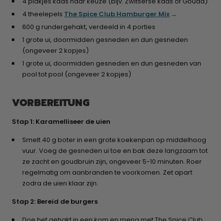
4 plakjes kaas naar keuze (bijv. Zwitserse kaas of Gouda)
4 theelepels
The Spice Club Hamburger Mix
600 g rundergehakt, verdeeld in 4 porties
1 grote ui, doormidden gesneden en dun gesneden
(ongeveer 2 kopjes)
1 grote ui, doormidden gesneden en dun gesneden van
pool tot pool (ongeveer 2 kopjes)
VORBEREITUNG
Stap 1: Karamelliseer de uien
Smelt 40 g boter in een grote koekenpan op middelhoog
vuur. Voeg de gesneden ui toe en bak deze langzaam tot
ze zacht en goudbruin zijn, ongeveer 5-10 minuten. Roer
regelmatig om aanbranden te voorkomen. Zet apart
zodra de uien klaar zijn.
Stap 2: Bereid de burgers
Doe het gehakt in een kom en meng met The Spice Club