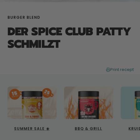
BURGER BLEND
DER SPICE CLUB PATTY
SCHMILZT
Print recept
SUMMER SALE ☀️
BBQ & GRILL
KRUI