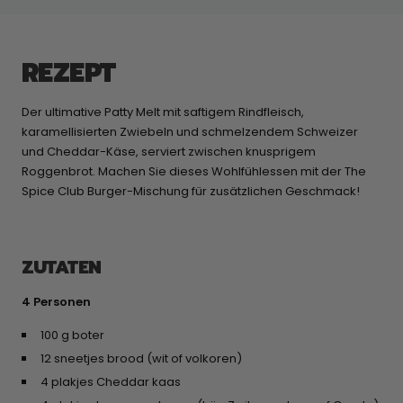
REZEPT
Der ultimative Patty Melt mit saftigem Rindfleisch,
karamellisierten Zwiebeln und schmelzendem Schweizer
und Cheddar-Käse, serviert zwischen knusprigem
Roggenbrot. Machen Sie dieses Wohlfühlessen mit der The
Spice Club Burger-Mischung für zusätzlichen Geschmack!
ZUTATEN
4 Personen
100 g boter
12 sneetjes brood (wit of volkoren)
4 plakjes Cheddar kaas