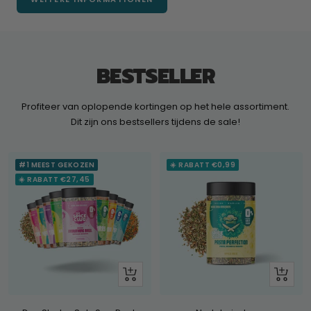
BESTSELLER
Profiteer van oplopende kortingen op het hele assortiment.
Dit zijn ons bestsellers tijdens de sale!
#1 MEEST GEKOZEN
☀️ RABATT €0,99
☀️ RABATT €27,45
+
Schau
Hinzufügen
dir
an