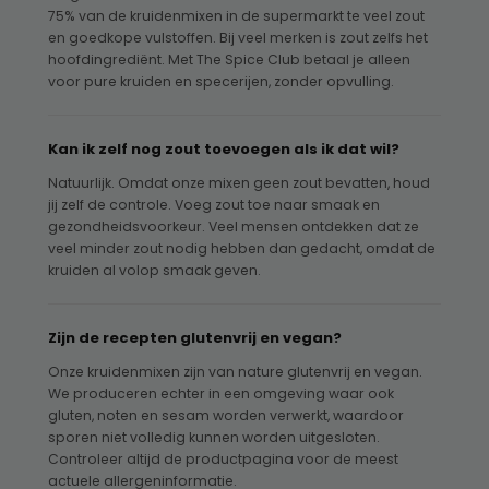
75% van de kruidenmixen in de supermarkt te veel zout
en goedkope vulstoffen. Bij veel merken is zout zelfs het
hoofdingrediënt. Met The Spice Club betaal je alleen
voor pure kruiden en specerijen, zonder opvulling.
Kan ik zelf nog zout toevoegen als ik dat wil?
Natuurlijk. Omdat onze mixen geen zout bevatten, houd
jij zelf de controle. Voeg zout toe naar smaak en
gezondheidsvoorkeur. Veel mensen ontdekken dat ze
veel minder zout nodig hebben dan gedacht, omdat de
kruiden al volop smaak geven.
Zijn de recepten glutenvrij en vegan?
Onze kruidenmixen zijn van nature glutenvrij en vegan.
We produceren echter in een omgeving waar ook
gluten, noten en sesam worden verwerkt, waardoor
sporen niet volledig kunnen worden uitgesloten.
Controleer altijd de productpagina voor de meest
actuele allergeninformatie.