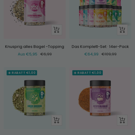
Schau
+
dir
Hinzufü
an
Knusprig alles Bagel -Topping
Das Komplett-Set · 14er-Pack
Verkaufspreis
Normaler
Verkaufspreis
Normaler
Aus €5,95
€6,99
€64,99
€109,99
Preis
Preis
☀️ RABATT €1,00
☀️ RABATT €1,00
Schau
Schau
dir
dir
an
an