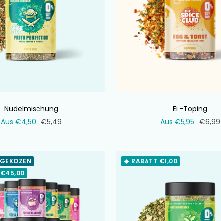
Nudelmischung
Ei -Toping
Verkaufspreis
Normaler
Verkaufspreis
Norma
Aus €4,50
€5,49
Aus €5,95
€6,99
Preis
Preis
 GEKOZEN
☀️ RABATT €1,00
 €45,00