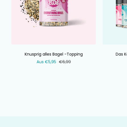
Knusprig alles Bagel -Topping
Das K
Verkaufspreis
Normaler
Aus €5,95
€6,99
Preis