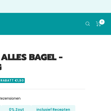
0
ALLES BAGEL -
G
️ RABATT €1,50
Klicken
ezensionen
Sie,
um
0% Zout
inclusief Recepten