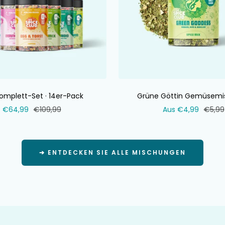
omplett-Set · 14er-Pack
Grüne Göttin Gemüsemi
Verkaufspreis
Normaler
Verkaufspreis
Norma
€64,99
€109,99
Aus €4,99
€5,99
Preis
Preis
➔ ENTDECKEN SIE ALLE MISCHUNGEN