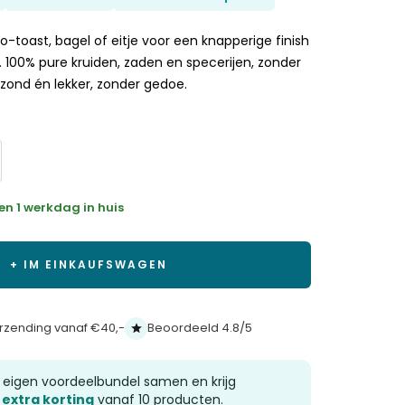
zu
den
o-toast, bagel of eitje voor een knapperige finish
Rezensionen
. 100% pure kruiden, zaden en specerijen, zonder
zu
zond én lekker, zonder gedoe.
scrollen
en 1 werkdag in huis
+ IM EINKAUFSWAGEN
erzending vanaf €40,-
Beoordeeld 4.8/5
e eigen voordeelbundel samen en krijg
 extra korting
vanaf 10 producten.