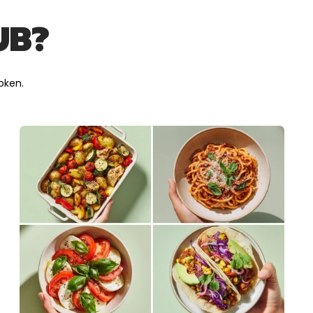
UB?
oken.