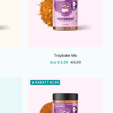
Traybake Mix
ler
Verkaufspreis
Normaler
Aus €4,99
€5,99
Preis
☀️ RABATT €1,00