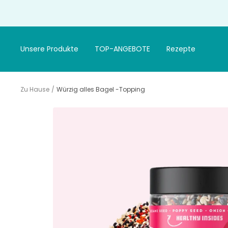
Gehen
Sie
zum
Artikel
Unsere Produkte
TOP-ANGEBOTE
Rezepte
Zu Hause
Würzig alles Bagel -Topping