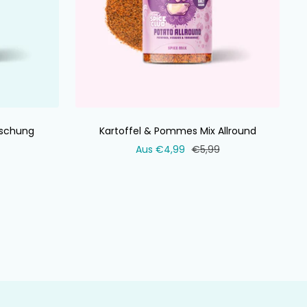
schung
Kartoffel & Pommes Mix Allround
ler
Verkaufspreis
Normaler
Aus €4,99
€5,99
Preis