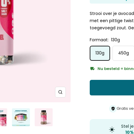
5
Sternen
bewertet
Strooi over je avocad
met een pittige twist
toegevoegd zout. Ge
Formaat:
130g
130g
450g
Nu besteld = binn
Zoom
Gratis v
Stel j
☀️
10%