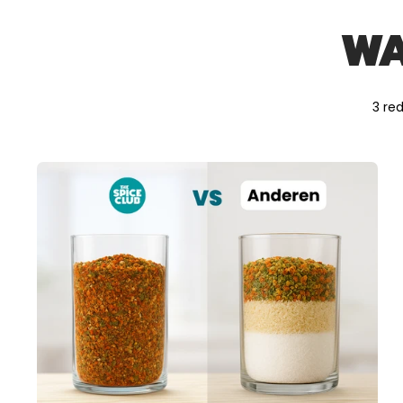
WA
3 re