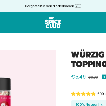
Hergestellt in den Niederlanden 🇳🇱
The
Spice
Club
WÜRZIG 
TOPPIN
Verkaufspreis
€5,49
Normaler
☀
€6,99
Preis
600
R
Mit
4.8
von
100% Natuurlijk