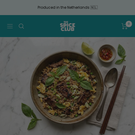
Continue
Produced in the Netherlands 🇳🇱
to
article
The
0
Navigation
Spice
Club