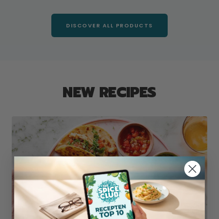
price
price
price
price
DISCOVER ALL PRODUCTS
NEW RECIPES