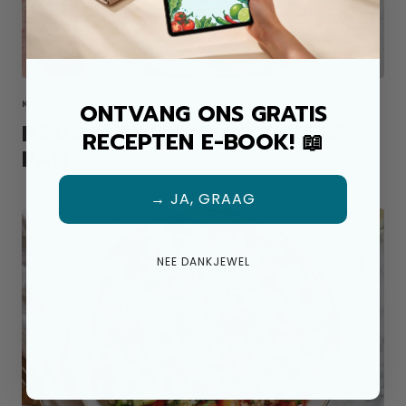
KIP ALLROUND MIX
ONTVANG ONS GRATIS
KROKANTE KIP TACO'S UIT DE
RECEPTEN E-BOOK! 📖
PAN
→ JA, GRAAG
NEE DANKJEWEL