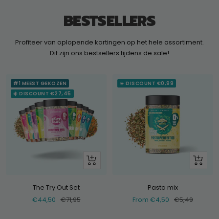
BESTSELLERS
Profiteer van oplopende kortingen op het hele assortiment.
Dit zijn ons bestsellers tijdens de sale!
#1 MEEST GEKOZEN
☀️ DISCOUNT €0,99
☀️ DISCOUNT €27,45
+
Look
Add
at
The Try Out Set
Pasta mix
Selling
Normal
Selling
Normal
€44,50
€71,95
From €4,50
€5,49
price
price
price
price