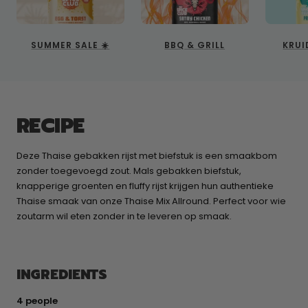
SUMMER SALE ☀️
BBQ & GRILL
KRUI
RECIPE
Deze Thaise gebakken rijst met biefstuk is een smaakbom
zonder toegevoegd zout. Mals gebakken biefstuk,
knapperige groenten en fluffy rijst krijgen hun authentieke
Thaise smaak van onze Thaise Mix Allround. Perfect voor wie
zoutarm wil eten zonder in te leveren op smaak.
INGREDIENTS
4 people