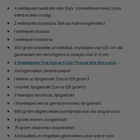
4 eetlepels neutrale olie (bijv. zonnebloemolie), plus
extra indien nodig
2 eetlepels sojasaus (let op natriumgehalte)
1 eetlepel vissaus
1 eetlepel maïzena
300 gram bavette of biefstuk, in plakjes van 0,5 cm dik
gesneden en vervolgens in stukjes van 2-3 cm
2 theelepels The Spice Club Thaise Mix Allround
Versgemalen zwarte peper
1 kleine ui, fijngehakt (circa 125 gram)
1 wortel, fijngehakt (circa 125 gram)
3 teentjes knoflook, fijngehakt
1 theelepel verse gemberwortel, fijngehakt
600 gram afgekoelde jasmijnrijst van de dag ervoor
3 grote eieren, losgeklopt
75 gram diepvries doperwten
4 bosuitjes, in ringetjes gesneden, plus extra voor