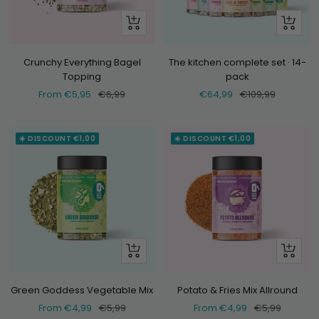
Look
+
at
Add
Crunchy Everything Bagel
The kitchen complete set · 14-
Topping
pack
Selling
Normal
Selling
Normal
From €5,95
€6,99
€64,99
€109,99
price
price
price
price
☀️ DISCOUNT €1,00
☀️ DISCOUNT €1,00
Look
Look
at
at
Green Goddess Vegetable Mix
Potato & Fries Mix Allround
Selling
Normal
Selling
Normal
From €4,99
€5,99
From €4,99
€5,99