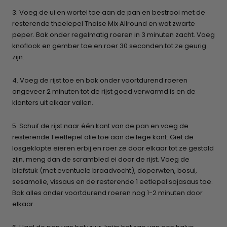
3. Voeg de ui en wortel toe aan de pan en bestrooi met de
resterende theelepel Thaise Mix Allround en wat zwarte
peper. Bak onder regelmatig roeren in 3 minuten zacht. Voeg
knoflook en gember toe en roer 30 seconden tot ze geurig
zijn.
4. Voeg de rijst toe en bak onder voortdurend roeren
ongeveer 2 minuten tot de rijst goed verwarmd is en de
klonters uit elkaar vallen.
5. Schuif de rijst naar één kant van de pan en voeg de
resterende 1 eetlepel olie toe aan de lege kant. Giet de
losgeklopte eieren erbij en roer ze door elkaar tot ze gestold
zijn, meng dan de scrambled ei door de rijst. Voeg de
biefstuk (met eventuele braadvocht), doperwten, bosui,
sesamolie, vissaus en de resterende 1 eetlepel sojasaus toe.
Bak alles onder voortdurend roeren nog 1-2 minuten door
elkaar.