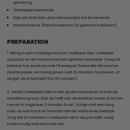
garnering
1 theelepel sesamolie
Sap van ½ limoen, plus extra partjes om te serveren
Handvol verse Thaise basilicum (of gewone basilicum)
PREPARATION
1. Meng in een middelgrote kom 1 eetlepel olie, 1 eetlepel
sojasaus en de maïzena tot een gladde marinade. Voeg de
biefstuk toe, bestrooi met 1 theelepel Thaise Mix Allround en
zwarte peper, en meng goed. Laat 15 minuten marineren, of
langer als je tijd hebt (tot 30 minuten).
2. Verhit 2 eetlepels olie in een grote koekenpan of wok op
middelhoog vuur. Bak de helft van de biefstuk onder af en toe
roeren in ongeveer 2 minuten bruin. Schep met een tang
over op een bord en herhaal met de resterende biefstuk.
Zorg dat er minstens 2 eetlepels vet in de pan blijft; voeg
indien nodig wat extra olie toe.