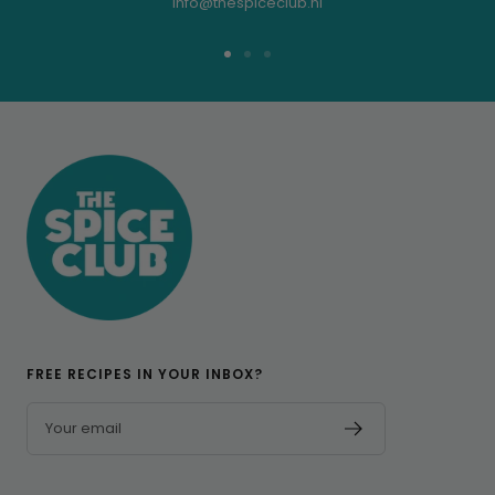
info@thespiceclub.nl
Go
Go
Go
to
to
to
slide
slide
slide
1
2
3
FREE RECIPES IN YOUR INBOX?
Your email