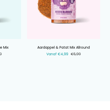
e Mix
Aardappel & Patat Mix Allround
ale
Verkoopprijs
Normale
9
Vanaf €4,99
€5,99
prijs