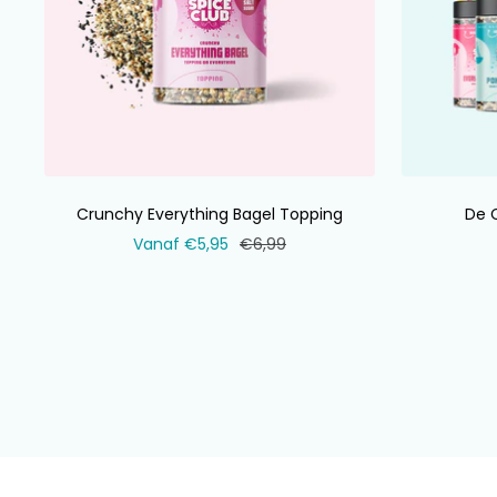
Crunchy Everything Bagel Topping
De 
Verkoopprijs
Normale
Vanaf €5,95
€6,99
prijs