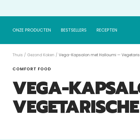
Doorgaan
naar
artikel
ONZE PRODUCTEN
BESTSELLERS
RECEPTEN
Thuis
Gezond Koken
Vega-Kapsalon met Halloumi — Vegetarisc
COMFORT FOOD
VEGA-KAPSAL
VEGETARISCHE