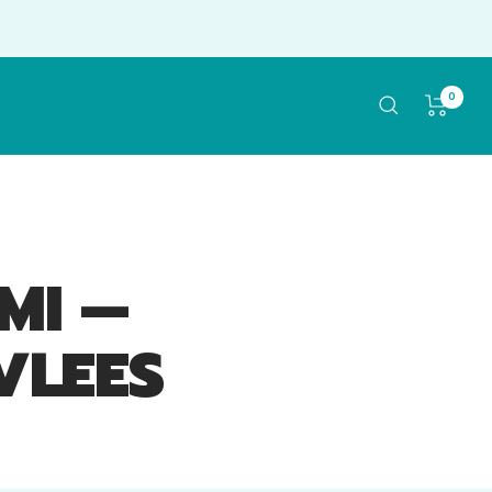
0
MI —
VLEES