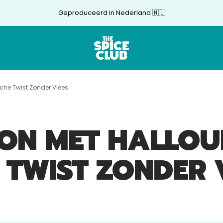
Geproduceerd in Nederland 🇳🇱
The
Spice
Club
he Twist Zonder Vlees
ON MET HALLOU
 TWIST ZONDER 