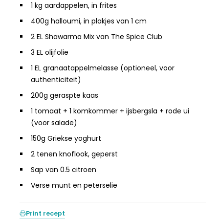
1 kg aardappelen, in frites
400g halloumi, in plakjes van 1 cm
2 EL Shawarma Mix van The Spice Club
3 EL olijfolie
1 EL granaatappelmelasse (optioneel, voor
authenticiteit)
200g geraspte kaas
1 tomaat + 1 komkommer + ijsbergsla + rode ui
(voor salade)
150g Griekse yoghurt
2 tenen knoflook, geperst
Sap van 0.5 citroen
Verse munt en peterselie
Print recept