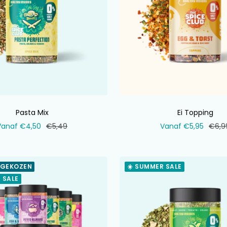
Pasta Mix
Ei Topping
erkoopprijs
Normale
Verkoopprijs
Norm
Vanaf €4,50
€5,49
Vanaf €5,95
€6,9
prijs
prijs
 GEKOZEN
☀️ SUMMER SALE
 SALE