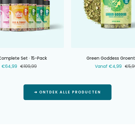
Complete Set · 15-Pack
Green Goddess Groent
Verkoopprijs
Normale
Verkoopprijs
Norm
€64,99
€109,99
Vanaf €4,99
€5,9
prijs
prijs
➔ ONTDEK ALLE PRODUCTEN