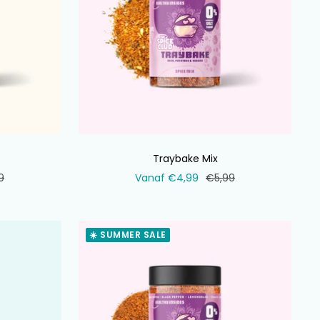
Traybake Mix
ale
Verkoopprijs
Normale
9
Vanaf €4,99
€5,99
prijs
☀️ SUMMER SALE