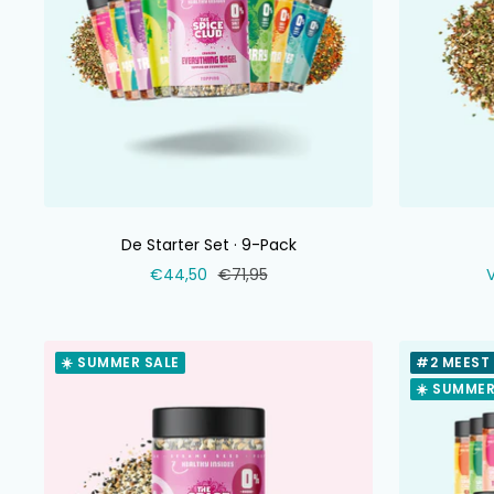
De Starter Set · 9-Pack
Verkoopprijs
Normale
V
€44,50
€71,95
prijs
☀️ SUMMER SALE
#2 MEEST
☀️ SUMMER