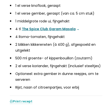
1 el verse knoflook, geraspt
1 el verse gember, geraspt (van ca. 5 cm stuk)
1 middelgrote rode ui, fijngehakt
4 tl
The Spice Club Garam Masala
4 Roma-tomaten, fijngehakt
2 blikken kikkererwten (à 400 g), afgespoeld en
uitgelekt
500 ml groente- of kippenbouillon (zoutarm)
2 el verse koriander, fijngehakt (inclusief steeltjes)
Optioneel: extra gember in dunne reepjes, om te
serveren
Rijst, naan of citroenpartjes, voor erbij
Print recept