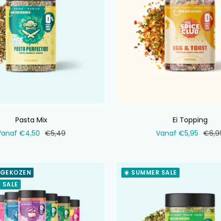
Pasta Mix
Ei Topping
erkoopprijs
Normale
Verkoopprijs
Norm
Vanaf €4,50
€5,49
Vanaf €5,95
€6,9
prijs
prijs
 GEKOZEN
☀️ SUMMER SALE
 SALE