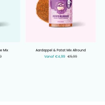
e Mix
Aardappel & Patat Mix Allround
ale
Verkoopprijs
Normale
9
Vanaf €4,99
€5,99
prijs