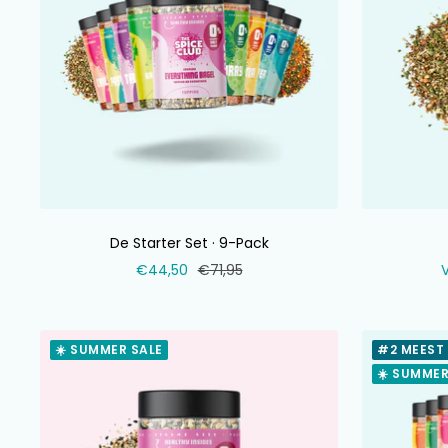
De Starter Set · 9-Pack
Verkoopprijs
Normale
V
€44,50
€71,95
prijs
☀️ SUMMER SALE
#2 MEEST
☀️ SUMMER