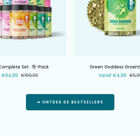
Complete Set · 15-Pack
Green Goddess Groent
Verkoopprijs
Normale
Verkoopprijs
Norm
€64,99
€109,99
Vanaf €4,99
€5,9
prijs
prijs
➔ ONTDEK DE BESTSELLERS