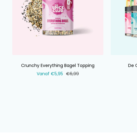
Crunchy Everything Bagel Topping
De 
Verkoopprijs
Normale
Vanaf €5,95
€6,99
prijs