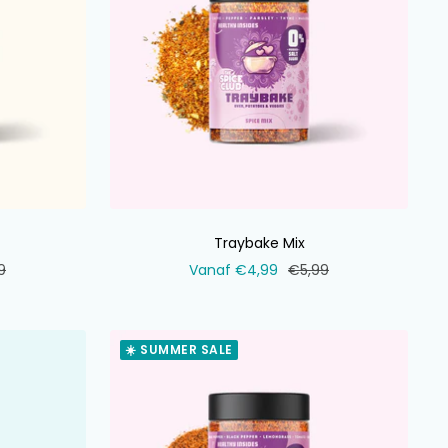
Traybake Mix
ale
Verkoopprijs
Normale
9
Vanaf €4,99
€5,99
prijs
☀️ SUMMER SALE