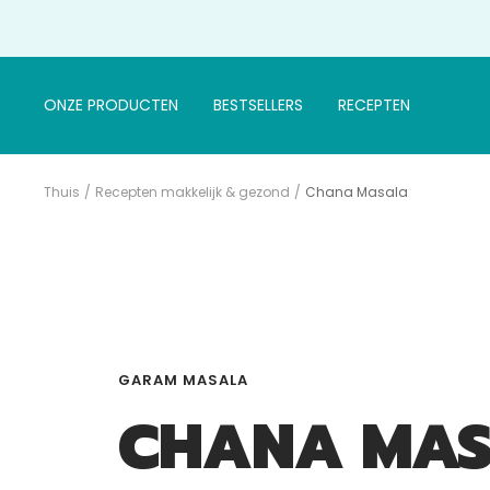
Doorgaan
naar
artikel
ONZE PRODUCTEN
BESTSELLERS
RECEPTEN
Thuis
Recepten makkelijk & gezond
Chana Masala
GARAM MASALA
CHANA MA