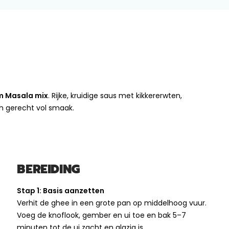
m Masala mix
. Rijke, kruidige saus met kikkererwten,
h gerecht vol smaak.
BEREIDING
Stap 1: Basis aanzetten
Verhit de ghee in een grote pan op middelhoog vuur.
Voeg de knoflook, gember en ui toe en bak 5–7
minuten tot de ui zacht en glazig is.