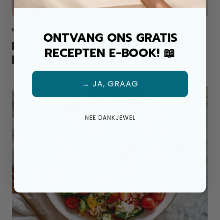
KIP ALLROUND MIX
ONTVANG ONS GRATIS
KROKANTE KIP TACO'S UIT DE
RECEPTEN E-BOOK! 📖
PAN
→ JA, GRAAG
NEE DANKJEWEL