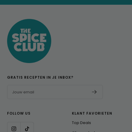
naar
naar
naar
dia
dia
dia
1
2
3
GRATIS RECEPTEN IN JE INBOX?
Jouw email
FOLLOW US
KLANT FAVORIETEN
Top Deals