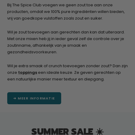
Bij The Spice Club voegen we geen zout toe aan onze
producten, omdat we 100% pure ingrediënten willen bieden,
vrij van goedkope vulstoffen zoals zout en suiker.
Wil je zout toevoegen aan gerechten dan kan dat uiteraard.
Met onze mixen heb jij in ieder geval zelf de controle over je
zoutinname, afhankelijk van je smaak en
gezondheidsvoorkeuren.
Wil je extra smaak of crunch toevoegen zonder zout? Dan zijn
onze
toppings
een ideale keuze. Ze geven gerechten op
een natuurlijke manier meer textuur en diepgang.
➔ MEER INFORMATIE
SUMMER SALE ☀️