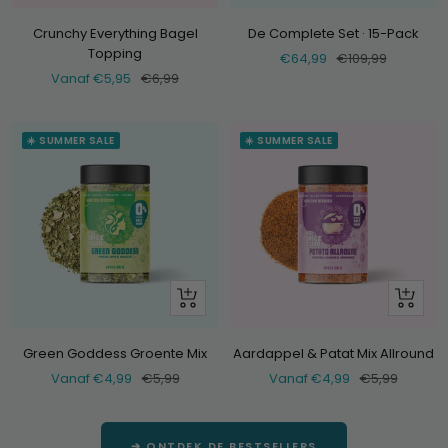
toe
Crunchy Everything Bagel
De Complete Set · 15-Pack
Topping
Verkoopprijs
Normale
€64,99
€109,99
Verkoopprijs
Normale
Vanaf €5,95
€6,99
prijs
prijs
☀️ SUMMER SALE
☀️ SUMMER SALE
Bekijk
Bekijk
Green Goddess Groente Mix
Aardappel & Patat Mix Allround
Verkoopprijs
Normale
Verkoopprijs
Normale
Vanaf €4,99
€5,99
Vanaf €4,99
€5,99
prijs
prijs
➔ ONTDEK DE BESTSELLERS