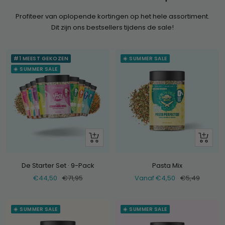
Profiteer van oplopende kortingen op het hele assortiment.
Dit zijn ons bestsellers tijdens de sale!
#1 MEEST GEKOZEN
☀️ SUMMER SALE
☀️ SUMMER SALE
+
Bekijk
Voeg
toe
De Starter Set · 9-Pack
Pasta Mix
Verkoopprijs
Normale
Verkoopprijs
Normale
€44,50
€71,95
Vanaf €4,50
€5,49
prijs
prijs
☀️ SUMMER SALE
☀️ SUMMER SALE