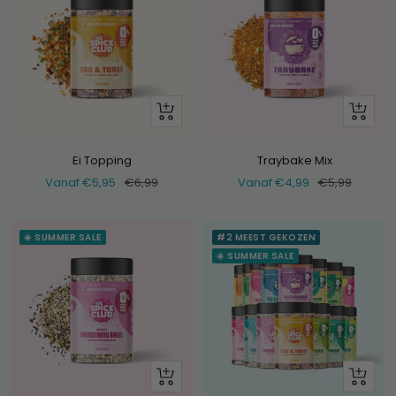
Bekijk
Bekijk
Ei Topping
Traybake Mix
Verkoopprijs
Normale
Verkoopprijs
Normale
Vanaf €5,95
€6,99
Vanaf €4,99
€5,99
prijs
prijs
☀️ SUMMER SALE
#2 MEEST GEKOZEN
☀️ SUMMER SALE
Bekijk
+
Voeg