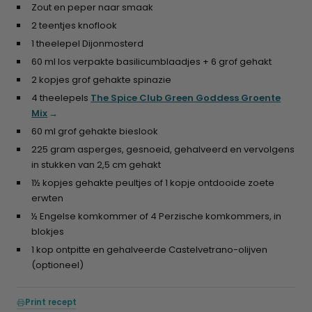
Zout en peper naar smaak
2 teentjes knoflook
1 theelepel Dijonmosterd
60 ml los verpakte basilicumblaadjes + 6 grof gehakt
2 kopjes grof gehakte spinazie
4 theelepels
The Spice Club Green Goddess Groente
Mix
60 ml grof gehakte bieslook
225 gram asperges, gesnoeid, gehalveerd en vervolgens
in stukken van 2,5 cm gehakt
1½ kopjes gehakte peultjes of 1 kopje ontdooide zoete
erwten
½ Engelse komkommer of 4 Perzische komkommers, in
blokjes
1 kop ontpitte en gehalveerde Castelvetrano-olijven
(optioneel)
Print recept