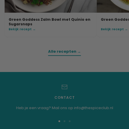
Green Goddess Zalm Bowl met Quinio en
Green Goddes
Sugarsnaps
Bekijk recept →
Bekijk recept →
Alle recepten →
CONTACT
Heb je een vraag? Mail ons op info@thespiceclub.nl
Ga
Ga
Ga