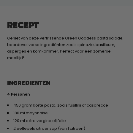
RECEPT
Geniet van deze verfrissende Green Goddess pasta salade,
boordevol verse ingrediënten zoals spinazie, basilicum,
asperges en komkommer. Perfect voor een zomerse
maaltijd!
INGREDIENTEN
4 Personen
450 gram korte pasta, zoals fusillini of casarecce
180 ml mayonaise
120 ml extra vergine olijfolie
2 eetlepels citroensap (van 1 citroen)